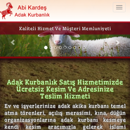
Togg
navi
Adak Kurbanlık Satış Ve Kesim Yeri
Previous
Ne
Adak Kurbanlık Satış Hizmetimizde
Ücretsiz Kesim Ve Adresinize
Teslim Hizmeti
Ev ve işyerlerinize adak akika kurbanı temel
atma törenleri, açılış merasimi, kına, düğün
organizasyonlarına adak kurbanı kesmeye
kendi kesim aracımızla gelerek islami