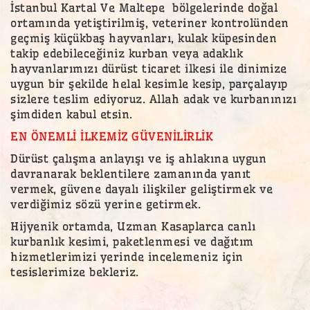
İstanbul Kartal Ve Maltepe bölgelerinde doğal
ortamında yetiştirilmiş, veteriner kontrolünden
geçmiş küçükbaş hayvanları, kulak küpesinden
takip edebileceğiniz kurban veya adaklık
hayvanlarımızı dürüst ticaret ilkesi ile dinimize
uygun bir şekilde helal kesimle kesip, parçalayıp
sizlere teslim ediyoruz. Allah adak ve kurbanınızı
şimdiden kabul etsin.
EN ÖNEMLİ İLKEMİZ GÜVENİLİRLİK
Dürüst çalışma anlayışı ve iş ahlakına uygun
davranarak beklentilere zamanında yanıt
vermek, güvene dayalı ilişkiler geliştirmek ve
verdiğimiz sözü yerine getirmek.
Hijyenik ortamda, Uzman Kasaplarca canlı
kurbanlık kesimi, paketlenmesi ve dağıtım
hizmetlerimizi yerinde incelemeniz için
tesislerimize bekleriz.