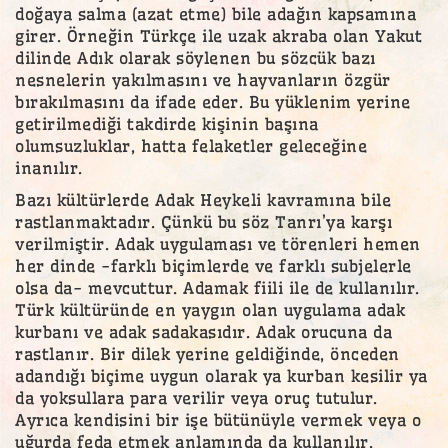
doğaya salma (azat etme) bile adağın kapsamına
girer. Örneğin Türkçe ile uzak akraba olan Yakut
dilinde Adık olarak söylenen bu sözcük bazı
nesnelerin yakılmasını ve hayvanların özgür
bırakılmasını da ifade eder. Bu yüklenim yerine
getirilmediği takdirde kişinin başına
olumsuzluklar, hatta felaketler geleceğine
inanılır.
Bazı kültürlerde Adak Heykeli kavramına bile
rastlanmaktadır. Çünkü bu söz Tanrı’ya karşı
verilmiştir. Adak uygulaması ve törenleri hemen
her dinde -farklı biçimlerde ve farklı subjelerle
olsa da- mevcuttur. Adamak fiili ile de kullanılır.
Türk kültüründe en yaygın olan uygulama adak
kurbanı ve adak sadakasıdır. Adak orucuna da
rastlanır. Bir dilek yerine geldiğinde, önceden
adandığı biçime uygun olarak ya kurban kesilir ya
da yoksullara para verilir veya oruç tutulur.
Ayrıca kendisini bir işe bütünüyle vermek veya o
uğurda feda etmek anlamında da kullanılır.