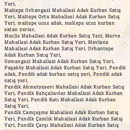
Yeri,
Maltepe Orhangazi Mahallesi Adak Kurban Satış
Yeri, Maltepe Orta Mahallesi Adak Kurban Satış
Yeri, maltepe ucuz adak, maltepe ucuz kurban
satan yerler,
Meclis Mahallesi Adak Kurban Satış Yeri, Merve
Mahallesi Adak Kurban Satış Yeri, Mevlana
Mahallesi Adak Kurban Satış Yeri, Orhantepe
Adak Kurban Satış Yeri,
Osmangazi Mahallesi Adak Kurban Satış Yeri,
Paşaköy Mahallesi Adak Kurban Satış Yeri, Pendik
adak, Pendik adak kurban satış yeri, Pendik adak
satış yeri,
Pendik Ahmetyesevi Mahallesi Adak Kurban Satış
Yeri, Pendik Bahçelievler Mahallesi Adak Kurban
Satış Yeri, Pendik Batı Mahallesi Adak Kurban
Satış Yeri,
Pendik Camçeşme Mahallesi Adak Kurban Satış
Yeri, Pendik Çamlık Mahallesi Adak Kurban Satış
Yeri, Pendik Çarşı Mahallesi Adak Kurban Satış