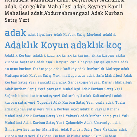
adak, Çengelköy Mahallesi adak, Zeynep Kamil
Mahallesi adak,Abdurrahmangazi Adak Kurban
Satış Yeri
adak
adak fiyatları
Adak Kurban Satış Merkezi
adaklık
Adaklık Koyun
adaklık koç
Adaklık Kurban
adaklık kuzu
akika
akika kesimi
akika kurban
akika
kurbanı
bostancı adak
canlı hayvan
canlı hayvan satışı
en ucuz adak
en ucuz kurban
ferhatpaşa adak
kadiköy adak
kurbanlık
Maltepe adak
Maltepe Adak Kurban Satış Yeri
maltepe ucuz adak
Safa Mahallesi Adak
Kurban Satış Yeri
sancaktepe adak
Sancaktepe Veysel Karani Mahallesi
Adak Kurban Satış Yeri
Sarıgazi Mahallesi Adak Kurban Satış Yeri
Soğanlık adak kurban satış yeri
Sultanbeyli adak
Sultanbeyli adak
kurban satış yeri
Topselvi Adak Kurban Satış Yeri
tuzla adak
Tuzla
adak kurban satış yeri
Tuzla Kurban
ucuz adaklık
Veysel Karani
Mahallesi Adak Kurban Satış Yeri
Yakacık adak kurban satış yeri
Yalı
Mahallesi Adak Kurban Satış Yeri
Çekmeköy Adak
Ümraniye adak
Ümraniye Esenevler Mahallesi Adak Kurban Satış Yeri
Üsküdar adak
kurban satış yeri
Üsküdar Kurban
üsküdar adak
Şükür Kurbanı