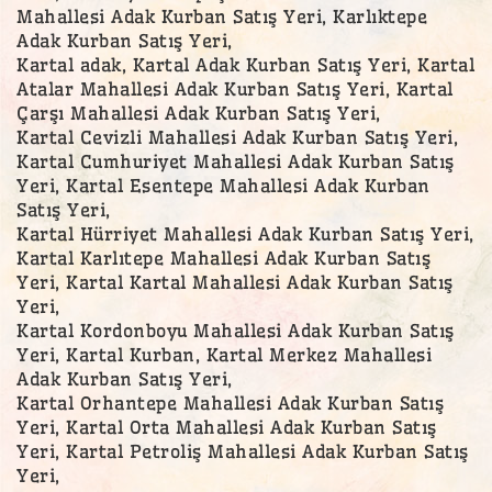
Mahallesi Adak Kurban Satış Yeri, Karlıktepe
Adak Kurban Satış Yeri,
Kartal adak, Kartal Adak Kurban Satış Yeri, Kartal
Atalar Mahallesi Adak Kurban Satış Yeri, Kartal
Çarşı Mahallesi Adak Kurban Satış Yeri,
Kartal Cevizli Mahallesi Adak Kurban Satış Yeri,
Kartal Cumhuriyet Mahallesi Adak Kurban Satış
Yeri, Kartal Esentepe Mahallesi Adak Kurban
Satış Yeri,
Kartal Hürriyet Mahallesi Adak Kurban Satış Yeri,
Kartal Karlıtepe Mahallesi Adak Kurban Satış
Yeri, Kartal Kartal Mahallesi Adak Kurban Satış
Yeri,
Kartal Kordonboyu Mahallesi Adak Kurban Satış
Yeri, Kartal Kurban, Kartal Merkez Mahallesi
Adak Kurban Satış Yeri,
Kartal Orhantepe Mahallesi Adak Kurban Satış
Yeri, Kartal Orta Mahallesi Adak Kurban Satış
Yeri, Kartal Petroliş Mahallesi Adak Kurban Satış
Yeri,