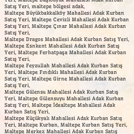
Satış Yeri, maltepe bölgesi adak,
Maltepe Büyükbakkalköy Mahallesi Adak Kurban
Satış Yeri, Maltepe Cevizli Mahallesi Adak Kurban
Satış Yeri, Maltepe Çınar Mahallesi Adak Kurban
Satış Yeri,
Maltepe Dragos Mahallesi Adak Kurban Satış Yeri,
Maltepe Esnkent Mahallesi Adak Kurban Satış
Yeri, Maltepe Ferhatpaşa Mahallesi Adak Kurban
Satış Yeri,
Maltepe Feyzullah Mahallesi Adak Kurban Satış
Yeri, Maltepe Fındıklı Mahallesi Adak Kurban
Satış Yeri, Maltepe Girne Mahallesi Adak Kurban
Satış Yeri,
Maltepe Gülensu Mahallesi Adak Kurban Satış
Yeri, Maltepe Gülensuyu Mahallesi Adak Kurban
Satış Yeri, Maltepe İdealtepe Mahallesi Adak
Kurban Satış Yeri,
Maltepe Küçükyalı Mahallesi Adak Kurban Satış
Yeri, Maltepe Kurban, Maltepe Kurban Satış Yeri,
Maltepe Merkez Mahallesi Adak Kurban Satış