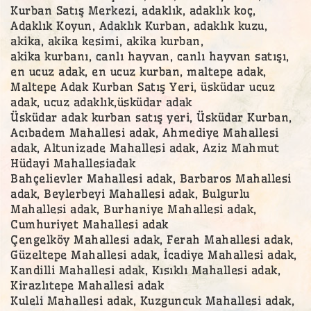
Kurban Satış Merkezi, adaklık, adaklık koç,
Adaklık Koyun, Adaklık Kurban, adaklık kuzu,
akika, akika kesimi, akika kurban,
akika kurbanı, canlı hayvan, canlı hayvan satışı,
en ucuz adak, en ucuz kurban, maltepe adak,
Maltepe Adak Kurban Satış Yeri, üsküdar ucuz
adak, ucuz adaklık,üsküdar adak
Üsküdar adak kurban satış yeri, Üsküdar Kurban,
Acıbadem Mahallesi adak, Ahmediye Mahallesi
adak, Altunizade Mahallesi adak, Aziz Mahmut
Hüdayi Mahallesiadak
Bahçelievler Mahallesi adak, Barbaros Mahallesi
adak, Beylerbeyi Mahallesi adak, Bulgurlu
Mahallesi adak, Burhaniye Mahallesi adak,
Cumhuriyet Mahallesi adak
Çengelköy Mahallesi adak, Ferah Mahallesi adak,
Güzeltepe Mahallesi adak, İcadiye Mahallesi adak,
Kandilli Mahallesi adak, Kısıklı Mahallesi adak,
Kirazlıtepe Mahallesi adak
Kuleli Mahallesi adak, Kuzguncuk Mahallesi adak,