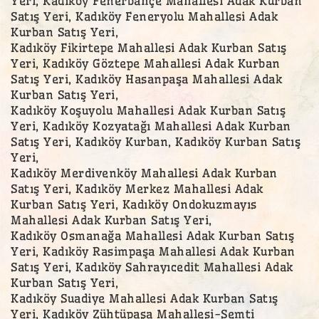
Yeri, Kadıköy Fenerbahçe Mahallesi Adak Kurban
Satış Yeri, Kadıköy Feneryolu Mahallesi Adak
Kurban Satış Yeri,
Kadıköy Fikirtepe Mahallesi Adak Kurban Satış
Yeri, Kadıköy Göztepe Mahallesi Adak Kurban
Satış Yeri, Kadıköy Hasanpaşa Mahallesi Adak
Kurban Satış Yeri,
Kadıköy Koşuyolu Mahallesi Adak Kurban Satış
Yeri, Kadıköy Kozyatağı Mahallesi Adak Kurban
Satış Yeri, Kadıköy Kurban, Kadıköy Kurban Satış
Yeri,
Kadıköy Merdivenköy Mahallesi Adak Kurban
Satış Yeri, Kadıköy Merkez Mahallesi Adak
Kurban Satış Yeri, Kadıköy Ondokuzmayıs
Mahallesi Adak Kurban Satış Yeri,
Kadıköy Osmanağa Mahallesi Adak Kurban Satış
Yeri, Kadıköy Rasimpaşa Mahallesi Adak Kurban
Satış Yeri, Kadıköy Sahrayıcedit Mahallesi Adak
Kurban Satış Yeri,
Kadıköy Suadiye Mahallesi Adak Kurban Satış
Yeri, Kadıköy Zühtüpaşa Mahallesi-Semti