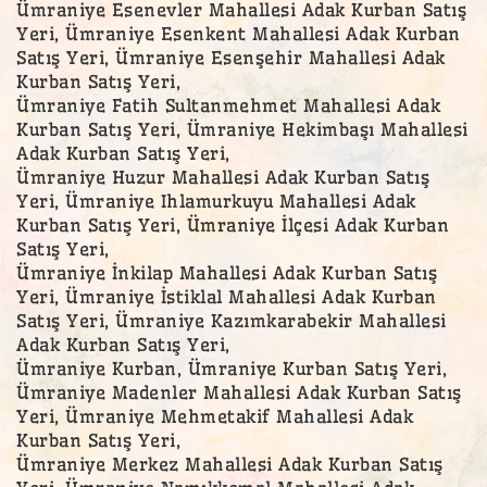
Ümraniye Esenevler Mahallesi Adak Kurban Satış
Yeri, Ümraniye Esenkent Mahallesi Adak Kurban
Satış Yeri, Ümraniye Esenşehir Mahallesi Adak
Kurban Satış Yeri,
Ümraniye Fatih Sultanmehmet Mahallesi Adak
Kurban Satış Yeri, Ümraniye Hekimbaşı Mahallesi
Adak Kurban Satış Yeri,
Ümraniye Huzur Mahallesi Adak Kurban Satış
Yeri, Ümraniye Ihlamurkuyu Mahallesi Adak
Kurban Satış Yeri, Ümraniye İlçesi Adak Kurban
Satış Yeri,
Ümraniye İnkilap Mahallesi Adak Kurban Satış
Yeri, Ümraniye İstiklal Mahallesi Adak Kurban
Satış Yeri, Ümraniye Kazımkarabekir Mahallesi
Adak Kurban Satış Yeri,
Ümraniye Kurban, Ümraniye Kurban Satış Yeri,
Ümraniye Madenler Mahallesi Adak Kurban Satış
Yeri, Ümraniye Mehmetakif Mahallesi Adak
Kurban Satış Yeri,
Ümraniye Merkez Mahallesi Adak Kurban Satış