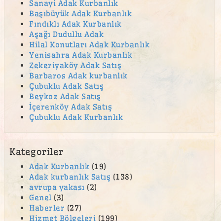
En Yakın adak kesim yeri
Sanayi Adak Kurbanlık
Başıbüyük Adak Kurbanlık
En Yakın adak kurban satış yerleri
Fındıklı Adak Kurbanlık
Aşağı Dudullu Adak
En Yakın akika adak
Hilal Konutları Adak Kurbanlık
en yakın kurbanlık
Yenisahra Adak Kurbanlık
Zekeriyaköy Adak Satış
En Yakın Kurbanlık Keçi
Barbaros Adak kurbanlık
En Yakın kurbanlık koç
Çubuklu Adak Satış
Beykoz Adak Satış
En Yakın kurbanlık koyun
İçerenköy Adak Satış
En Yakın kurbanlık kuzu
Çubuklu Adak Kurbanlık
En Yakın ucuz adak
En Yakın ucuz kurbanlık
Kategoriler
Esenkent Adak Kurban Satış Yeri
Adak Kurbanlık
(19)
Adak kurbanlık Satış
(138)
Esentepe Adak Kurban Satış Yeri
avrupa yakası
(2)
Eyüp Sultan Mahallesi Adak Kurban Satış Yeri
Genel
(3)
Haberler
(27)
Fatih Mahallesi Adak Kurban Satış Yeri
Hizmet Bölgeleri
(199)