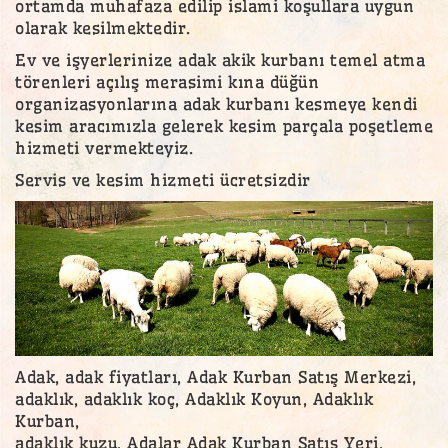
ortamda muhafaza edilip islami koşullara uygun
olarak kesilmektedir.
Ev ve işyerlerinize adak akik kurbanı temel atma
törenleri açılış merasimi kına düğün
organizasyonlarına adak kurbanı kesmeye kendi
kesim aracımızla gelerek kesim parçala poşetleme
hizmeti vermekteyiz.
Servis ve kesim hizmeti ücretsizdir
Adak, adak fiyatları, Adak Kurban Satış Merkezi,
adaklık, adaklık koç, Adaklık Koyun, Adaklık
Kurban,
adaklık kuzu, Adalar Adak Kurban Satış Yeri,