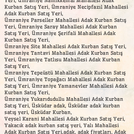
Yeri, Ümraniye Namıkkemal Mahallesi Adak
Kurban Satış Yeri, Ümraniye Necipfazıl Mahallesi
Adak Kurban Satış Yeri,
Ümraniye Parseller Mahallesi Adak Kurban Satış
Yeri, Ümraniye Saray Mahallesi Adak Kurban
Satış Yeri, Ümraniye Şerifali Mahallesi Adak
Kurban Satış Yeri,
Ümraniye Site Mahallesi Adak Kurban Satış Yeri,
Ümraniye Tantavi Mahallesi Adak Kurban Satış
Yeri, Ümraniye Tatlısu Mahallesi Adak Kurban
Satış Yeri,
Ümraniye Tepeüstü Mahallesi Adak Kurban Satış
Yeri, Ümraniye Topağacı Mahallesi Adak Kurban
Satış Yeri, Ümraniye Yamanevler Mahallesi Adak
Kurban Satış Yeri,
Ümraniye Yukarıdudullu Mahallesi Adak Kurban
Satış Yeri, Üsküdar adak, Üsküdar adak kurban
satış yeri, Üsküdar Kurban,
Veysel Karani Mahallesi Adak Kurban Satış Yeri,
Yakacık adak kurban satış yeri, Yalı Mahallesi
Adak Kurban Satış Yeri,adak, adak fiyatları, Adak