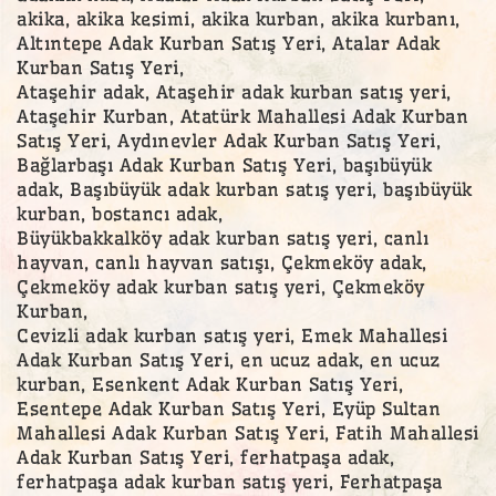
akika, akika kesimi, akika kurban, akika kurbanı,
Altıntepe Adak Kurban Satış Yeri, Atalar Adak
Kurban Satış Yeri,
Ataşehir adak, Ataşehir adak kurban satış yeri,
Ataşehir Kurban, Atatürk Mahallesi Adak Kurban
Satış Yeri, Aydınevler Adak Kurban Satış Yeri,
Bağlarbaşı Adak Kurban Satış Yeri, başıbüyük
adak, Başıbüyük adak kurban satış yeri, başıbüyük
kurban, bostancı adak,
Büyükbakkalköy adak kurban satış yeri, canlı
hayvan, canlı hayvan satışı, Çekmeköy adak,
Çekmeköy adak kurban satış yeri, Çekmeköy
Kurban,
Cevizli adak kurban satış yeri, Emek Mahallesi
Adak Kurban Satış Yeri, en ucuz adak, en ucuz
kurban, Esenkent Adak Kurban Satış Yeri,
Esentepe Adak Kurban Satış Yeri, Eyüp Sultan
Mahallesi Adak Kurban Satış Yeri, Fatih Mahallesi
Adak Kurban Satış Yeri, ferhatpaşa adak,
ferhatpaşa adak kurban satış yeri, Ferhatpaşa