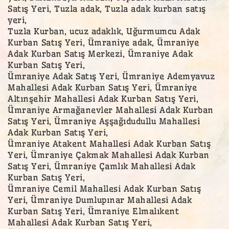
Satış Yeri, Tuzla adak, Tuzla adak kurban satış
yeri,
Tuzla Kurban, ucuz adaklık, Uğurmumcu Adak
Kurban Satış Yeri, Ümraniye adak, Ümraniye
Adak Kurban Satış Merkezi, Ümraniye Adak
Kurban Satış Yeri,
Ümraniye Adak Satış Yeri, Ümraniye Ademyavuz
Mahallesi Adak Kurban Satış Yeri, Ümraniye
Altınşehir Mahallesi Adak Kurban Satış Yeri,
Ümraniye Armağanevler Mahallesi Adak Kurban
Satış Yeri, Ümraniye Aşşağıdudullu Mahallesi
Adak Kurban Satış Yeri,
Ümraniye Atakent Mahallesi Adak Kurban Satış
Yeri, Ümraniye Çakmak Mahallesi Adak Kurban
Satış Yeri, Ümraniye Çamlık Mahallesi Adak
Kurban Satış Yeri,
Ümraniye Cemil Mahallesi Adak Kurban Satış
Yeri, Ümraniye Dumlupınar Mahallesi Adak
Kurban Satış Yeri, Ümraniye Elmalıkent
Mahallesi Adak Kurban Satış Yeri,