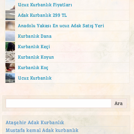
akika
Ucuz Kurbanlık Fiyatları
akika kesimi
Adak Kurbanlık 299 TL
akika kurban
Anadolu Yakası En ucuz Adak Satış Yeri
akika kurbanı
Kurbanlık Dana
Altıntepe Adak Kurban Satış Yeri
Kurbanlık Keçi
anadolu yakası en ucuz adak satış yeri
Kurbanlık Koyun
Atalar Adak Kurban Satış Yeri
Kurbanlık Koç
ataşehir adak
Ucuz Kurbanlık
Ataşehir adak kurban satış yeri
Ataşehir Kurban
Atatürk Mahallesi Adak Kurban Satış Yeri
Aydınevler Adak Kurban Satış Yeri
Bağlarbaşı Adak Kurban Satış Yeri
Ataşehir Adak Kurbanlık
Mustafa kemal Adak kurbanlık
bostancı adak