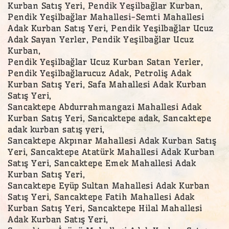
Kurban Satış Yeri, Pendik Yeşilbağlar Kurban,
Pendik Yeşilbağlar Mahallesi-Semti Mahallesi
Adak Kurban Satış Yeri, Pendik Yeşilbağlar Ucuz
Adak Sayan Yerler, Pendik Yeşilbağlar Ucuz
Kurban,
Pendik Yeşilbağlar Ucuz Kurban Satan Yerler,
Pendik Yeşilbağlarucuz Adak, Petroliş Adak
Kurban Satış Yeri, Safa Mahallesi Adak Kurban
Satış Yeri,
Sancaktepe Abdurrahmangazi Mahallesi Adak
Kurban Satış Yeri, Sancaktepe adak, Sancaktepe
adak kurban satış yeri,
Sancaktepe Akpınar Mahallesi Adak Kurban Satış
Yeri, Sancaktepe Atatürk Mahallesi Adak Kurban
Satış Yeri, Sancaktepe Emek Mahallesi Adak
Kurban Satış Yeri,
Sancaktepe Eyüp Sultan Mahallesi Adak Kurban
Satış Yeri, Sancaktepe Fatih Mahallesi Adak
Kurban Satış Yeri, Sancaktepe Hilal Mahallesi
Adak Kurban Satış Yeri,