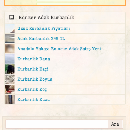
Adaklık Kurban
adaklık kuzu
Benzer Adak Kurbanlık
Adalar Adak Kurban Satış Yeri
Ucuz Kurbanlık Fiyatları
Ahmediye Mahallesi adak
Adak Kurbanlık 299 TL
akika
Anadolu Yakası En ucuz Adak Satış Yeri
akika kesimi
Kurbanlık Dana
akika kurban
Kurbanlık Keçi
akika kurbanı
Kurbanlık Koyun
Altıntepe Adak Kurban Satış Yeri
Kurbanlık Koç
altunizade adak
Kurbanlık Kuzu
Altunizade Mahallesi adak
anadolu yakası en ucuz adak satış yeri
Atalar Adak Kurban Satış Yeri