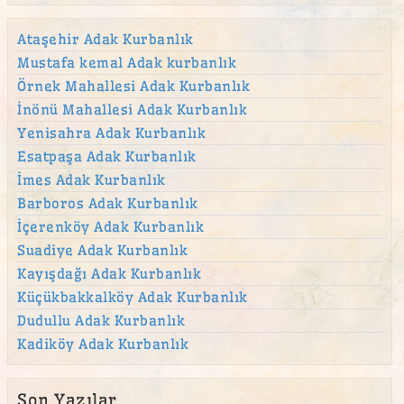
ataşehir adak
Ataşehir adak kurban satış yeri
Ataşehir Adak Kurbanlık
Mustafa kemal Adak kurbanlık
Ataşehir Kurban
Örnek Mahallesi Adak Kurbanlık
Atatürk Mahallesi Adak Kurban Satış Yeri
İnönü Mahallesi Adak Kurbanlık
Aydınevler Adak Kurban Satış Yeri
Yenisahra Adak Kurbanlık
Aziz Mahmut Hüdayi Mahallesi adak
Esatpaşa Adak Kurbanlık
İmes Adak Kurbanlık
Bağlarbaşı Adak Kurban Satış Yeri
Barboros Adak Kurbanlık
Barbaros Mahallesi adak
İçerenköy Adak Kurbanlık
beykoz adak
Suadiye Adak Kurbanlık
beylerbeyi adak
Kayışdağı Adak Kurbanlık
Küçükbakkalköy Adak Kurbanlık
Beylerbeyi Mahallesi adak
Dudullu Adak Kurbanlık
bostancı adak
Kadiköy Adak Kurbanlık
Bulgurlu Mahallesi adak
Burhaniye Mahallesi adak
Son Yazılar