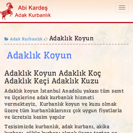
Togg
navi
Adaklık Koyun
Adak Kurbanlık
Adaklık Koyun
Adaklık Koyun Adaklık Koç
Adaklık Keçi Adaklık Kuzu
Adaklık koyun İstanbul Anadolu yakası tüm semt
ve ilçelerine adak kurbanlık hizmeti
vermekteyiz, Kurbanlık koyun ve kuzu olmak
üzere tüm kurbanlıklarınız çok uygun fiyatlarla
ve ücretsiz kesim yapılır
Tesisimizde kurbanlık, adak kurbanı, akika
kurbanı, şükür kurbanı olmak üzere toptan ve