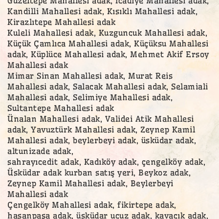
Güzeltepe Mahallesi adak, İcadiye Mahallesi adak,
Kandilli Mahallesi adak, Kısıklı Mahallesi adak,
Kirazlıtepe Mahallesi adak
Kuleli Mahallesi adak, Kuzguncuk Mahallesi adak,
Küçük Çamlıca Mahallesi adak, Küçüksu Mahallesi
adak, Küplüce Mahallesi adak, Mehmet Akif Ersoy
Mahallesi adak
Mimar Sinan Mahallesi adak, Murat Reis
Mahallesi adak, Salacak Mahallesi adak, Selamiali
Mahallesi adak, Selimiye Mahallesi adak,
Sultantepe Mahallesi adak
Ünalan Mahallesi adak, Validei Atik Mahallesi
adak, Yavuztürk Mahallesi adak, Zeynep Kamil
Mahallesi adak, beylerbeyi adak, üsküdar adak,
altunizade adak,
sahrayıcedit adak, Kadıköy adak, çengelköy adak,
Üsküdar adak kurban satış yeri, Beykoz adak,
Zeynep Kamil Mahallesi adak, Beylerbeyi
Mahallesi adak
Çengelköy Mahallesi adak, fikirtepe adak,
hasanpaşa adak, üsküdar ucuz adak, kavacık adak,