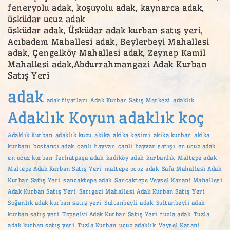
feneryolu adak, koşuyolu adak, kaynarca adak,
üsküdar ucuz adak
üsküdar adak, Üsküdar adak kurban satış yeri,
Acıbadem Mahallesi adak, Beylerbeyi Mahallesi
adak, Çengelköy Mahallesi adak, Zeynep Kamil
Mahallesi adak,Abdurrahmangazi Adak Kurban
Satış Yeri
adak
adak fiyatları
Adak Kurban Satış Merkezi
adaklık
Adaklık Koyun
adaklık koç
Adaklık Kurban
adaklık kuzu
akika
akika kesimi
akika kurban
akika
kurbanı
bostancı adak
canlı hayvan
canlı hayvan satışı
en ucuz adak
en ucuz kurban
ferhatpaşa adak
kadiköy adak
kurbanlık
Maltepe adak
Maltepe Adak Kurban Satış Yeri
maltepe ucuz adak
Safa Mahallesi Adak
Kurban Satış Yeri
sancaktepe adak
Sancaktepe Veysel Karani Mahallesi
Adak Kurban Satış Yeri
Sarıgazi Mahallesi Adak Kurban Satış Yeri
Soğanlık adak kurban satış yeri
Sultanbeyli adak
Sultanbeyli adak
kurban satış yeri
Topselvi Adak Kurban Satış Yeri
tuzla adak
Tuzla
adak kurban satış yeri
Tuzla Kurban
ucuz adaklık
Veysel Karani