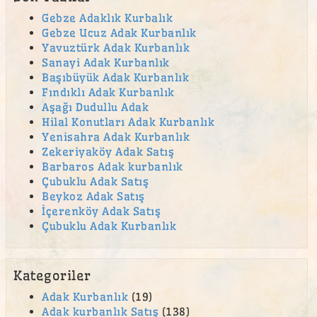
Büyükbakkalköy adak kurban satış yeri
Gebze Adaklık Kurbalık
Gebze Ucuz Adak Kurbanlık
canlı hayvan
Yavuztürk Adak Kurbanlık
canlı hayvan satışı
Sanayi Adak Kurbanlık
Başıbüyük Adak Kurbanlık
Çekmeköy Adak
Fındıklı Adak Kurbanlık
Aşağı Dudullu Adak
Çekmeköy adak kurban satış yeri
Hilal Konutları Adak Kurbanlık
Çekmeköy Kurban
Yenisahra Adak Kurbanlık
Zekeriyaköy Adak Satış
çengelköy adak
Barbaros Adak kurbanlık
Çengelköy Mahallesi adak
Çubuklu Adak Satış
Beykoz Adak Satış
cevizli adak kurban satış yeri
İçerenköy Adak Satış
Cumhuriyet Mahallesi adak
Çubuklu Adak Kurbanlık
Emek Mahallesi Adak Kurban Satış Yeri
en ucuz adak
Kategoriler
en ucuz kurban
Adak Kurbanlık
(19)
Adak kurbanlık Satış
(138)
En Yakın acil adak