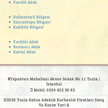
Pendik Adak
Esentepe Adak Kurban Satış Yeri
Eyüp Sultan Mahallesi Adak Kurban Satış Yeri
Sultanbeyli Bölgesi
Fatih Mahallesi Adak Kurban Satış Yeri
Sancaktepe Bölgesi
Kadiköy Bölgesi
feneryolu adak
Ferah Mahallesi adak
Fındıklı Adak
ferhatpaşa adak
Bostancı Adak
ferhatpaşa adak kurban satış yeri
Kartal Adak
Ferhatpaşa adak satış yeri
ferhatpaşa kurban
Ferhatpaşa kurban satış yeri
Tepeören Mahallesi Aknur Sokak No 11 Tuzla /
ferhatpaşa ucuz kurban satan yerler
İstanbul
Mobil: 0530 852 30 82
Feyzullah Mahallesi Adak Kurban Satış Yeri
fikirtepe adak
©2026 Tuzla Gebze Adaklık Kurbanlık Fiyatları Satış
Ve Kesim Yeri &
Gülsuyu adak kurban satış yeri