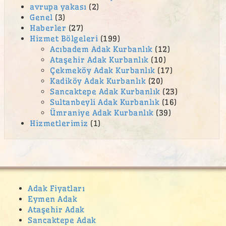
avrupa yakası
(2)
En Yakın acil kurbanlık
Genel
(3)
Haberler
(27)
en yakın adak
Hizmet Bölgeleri
(199)
Acıbadem Adak Kurbanlık
(12)
En Yakın adak kesim yeri
Ataşehir Adak Kurbanlık
(10)
En Yakın adak kurban satış yerleri
Çekmeköy Adak Kurbanlık
(17)
Kadiköy Adak Kurbanlık
(20)
En Yakın akika adak
Sancaktepe Adak Kurbanlık
(23)
en yakın kurbanlık
Sultanbeyli Adak Kurbanlık
(16)
Ümraniye Adak Kurbanlık
(39)
En Yakın Kurbanlık Keçi
Hizmetlerimiz
(1)
En Yakın kurbanlık koç
En Yakın kurbanlık koyun
En Yakın kurbanlık kuzu
En Yakın ucuz adak
Adak Fiyatları
Eymen Adak
En Yakın ucuz kurbanlık
Ataşehir Adak
Esenkent Adak Kurban Satış Yeri
Sancaktepe Adak