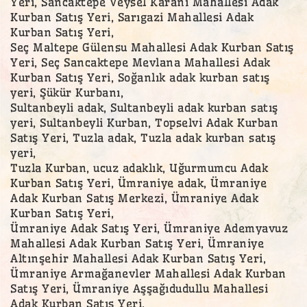
Yeri, Sancaktepe Veysel Karani Mahallesi Adak
Kurban Satış Yeri, Sarıgazi Mahallesi Adak
Kurban Satış Yeri,
Seç Maltepe Gülensu Mahallesi Adak Kurban Satış
Yeri, Seç Sancaktepe Mevlana Mahallesi Adak
Kurban Satış Yeri, Soğanlık adak kurban satış
yeri, Şükür Kurbanı,
Sultanbeyli adak, Sultanbeyli adak kurban satış
yeri, Sultanbeyli Kurban, Topselvi Adak Kurban
Satış Yeri, Tuzla adak, Tuzla adak kurban satış
yeri,
Tuzla Kurban, ucuz adaklık, Uğurmumcu Adak
Kurban Satış Yeri, Ümraniye adak, Ümraniye
Adak Kurban Satış Merkezi, Ümraniye Adak
Kurban Satış Yeri,
Ümraniye Adak Satış Yeri, Ümraniye Ademyavuz
Mahallesi Adak Kurban Satış Yeri, Ümraniye
Altınşehir Mahallesi Adak Kurban Satış Yeri,
Ümraniye Armağanevler Mahallesi Adak Kurban
Satış Yeri, Ümraniye Aşşağıdudullu Mahallesi
Adak Kurban Satış Yeri,