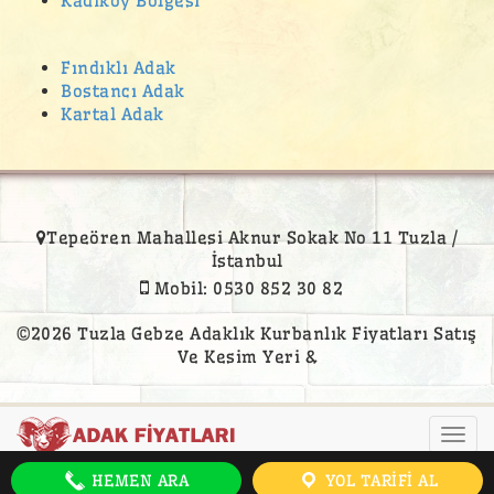
Kadiköy Bölgesi
Fındıklı Adak
Bostancı Adak
Kartal Adak
Tepeören Mahallesi Aknur Sokak No 11 Tuzla /
İstanbul
Mobil: 0530 852 30 82
©2026 Tuzla Gebze Adaklık Kurbanlık Fiyatları Satış
Ve Kesim Yeri &
Togg
navi
HEMEN ARA
YOL TARIFI AL