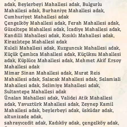
adak, Beylerbeyi Mahallesi adak, Bulgurlu
Mahallesi adak, Burhaniye Mahallesi adak,
Cumhuriyet Mahallesi adak
Çengelköy Mahallesi adak, Ferah Mahallesi adak,
Güzeltepe Mahallesi adak, İcadiye Mahallesi adak,
Kandilli Mahallesi adak, Kısıklı Mahallesi adak,
Kirazlıtepe Mahallesi adak
Kuleli Mahallesi adak, Kuzguncuk Mahallesi adak,
Küçük Çamlıca Mahallesi adak, Küçüksu Mahallesi
adak, Küplüce Mahallesi adak, Mehmet Akif Ersoy
Mahallesi adak
Mimar Sinan Mahallesi adak, Murat Reis
Mahallesi adak, Salacak Mahallesi adak, Selamiali
Mahallesi adak, Selimiye Mahallesi adak,
Sultantepe Mahallesi adak
Ünalan Mahallesi adak, Validei Atik Mahallesi
adak, Yavuztürk Mahallesi adak, Zeynep Kamil
Mahallesi adak, beylerbeyi adak, üsküdar adak,
altunizade adak,
sahrayıcedit adak, Kadıköy adak, çengelköy adak,