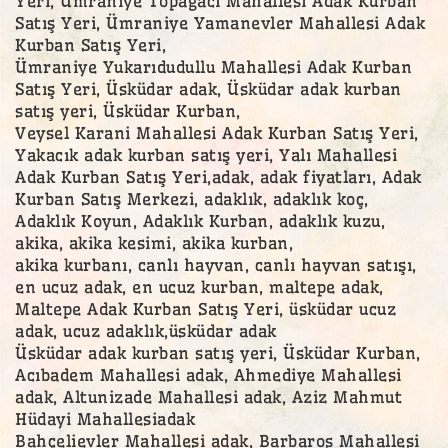
Yeri, Ümraniye Topağacı Mahallesi Adak Kurban
Satış Yeri, Ümraniye Yamanevler Mahallesi Adak
Kurban Satış Yeri,
Ümraniye Yukarıdudullu Mahallesi Adak Kurban
Satış Yeri, Üsküdar adak, Üsküdar adak kurban
satış yeri, Üsküdar Kurban,
Veysel Karani Mahallesi Adak Kurban Satış Yeri,
Yakacık adak kurban satış yeri, Yalı Mahallesi
Adak Kurban Satış Yeri,adak, adak fiyatları, Adak
Kurban Satış Merkezi, adaklık, adaklık koç,
Adaklık Koyun, Adaklık Kurban, adaklık kuzu,
akika, akika kesimi, akika kurban,
akika kurbanı, canlı hayvan, canlı hayvan satışı,
en ucuz adak, en ucuz kurban, maltepe adak,
Maltepe Adak Kurban Satış Yeri, üsküdar ucuz
adak, ucuz adaklık,üsküdar adak
Üsküdar adak kurban satış yeri, Üsküdar Kurban,
Acıbadem Mahallesi adak, Ahmediye Mahallesi
adak, Altunizade Mahallesi adak, Aziz Mahmut
Hüdayi Mahallesiadak
Bahçelievler Mahallesi adak, Barbaros Mahallesi