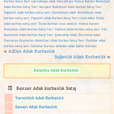
Kurban Satış Yeri
sancaktepe adak
Sancaktepe Veysel Karani Mahallesi
Adak Kurban Satış Yeri
Sarıgazi Mahallesi Adak Kurban Satış Yeri
Soğanlık adak kurban satış yeri
Sultanbeyli adak
Sultanbeyli adak
kurban satış yeri
Topselvi Adak Kurban Satış Yeri
tuzla adak
Tuzla
adak kurban satış yeri
Tuzla Kurban
ucuz adaklık
Veysel Karani
Mahallesi Adak Kurban Satış Yeri
Yakacık adak kurban satış yeri
Yalı
Mahallesi Adak Kurban Satış Yeri
Çekmeköy Adak
Ümraniye adak
Ümraniye Esenevler Mahallesi Adak Kurban Satış Yeri
Üsküdar adak
kurban satış yeri
Üsküdar Kurban
üsküdar adak
Şükür Kurbanı
«
Adliye Adak Kurbanlık
Soğanlık Adak Kurbanlık
»
Belediye Adak Kurbanlık
Benzer Adak kurbanlık Satış
Yavuztürk Adak Kurbanlık
Sanayi Adak Kurbanlık