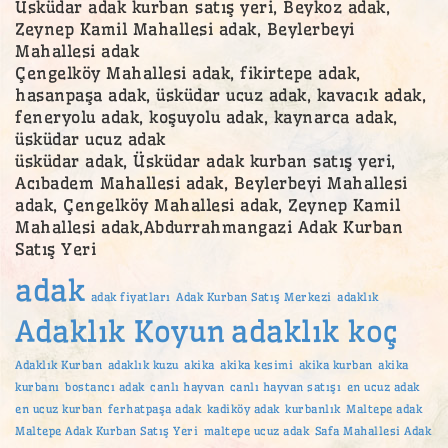
Üsküdar adak kurban satış yeri, Beykoz adak,
Zeynep Kamil Mahallesi adak, Beylerbeyi
Mahallesi adak
Çengelköy Mahallesi adak, fikirtepe adak,
hasanpaşa adak, üsküdar ucuz adak, kavacık adak,
feneryolu adak, koşuyolu adak, kaynarca adak,
üsküdar ucuz adak
üsküdar adak, Üsküdar adak kurban satış yeri,
Acıbadem Mahallesi adak, Beylerbeyi Mahallesi
adak, Çengelköy Mahallesi adak, Zeynep Kamil
Mahallesi adak,Abdurrahmangazi Adak Kurban
Satış Yeri
adak
adak fiyatları
Adak Kurban Satış Merkezi
adaklık
Adaklık Koyun
adaklık koç
Adaklık Kurban
adaklık kuzu
akika
akika kesimi
akika kurban
akika
kurbanı
bostancı adak
canlı hayvan
canlı hayvan satışı
en ucuz adak
en ucuz kurban
ferhatpaşa adak
kadiköy adak
kurbanlık
Maltepe adak
Maltepe Adak Kurban Satış Yeri
maltepe ucuz adak
Safa Mahallesi Adak