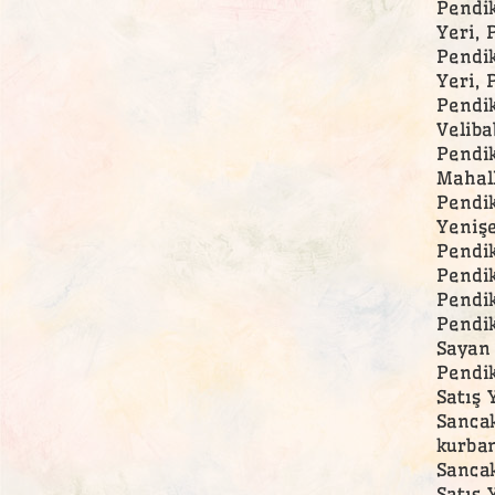
Pendik
Yeri, 
Pendik
Yeri, 
Pendik
Veliba
Pendik
Mahall
Pendik
Yenişe
Pendik
Pendik
Pendik
Pendik
Sayan 
Pendik
Satış 
Sancak
kurban
Sancak
Satış 