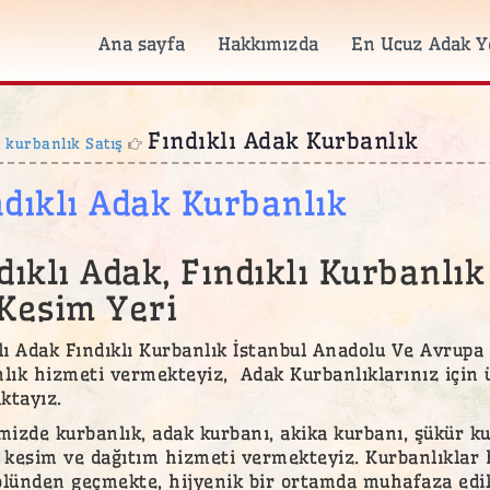
Ana sayfa
Hakkımızda
En Ucuz Adak Y
Fındıklı Adak Kurbanlık
kurbanlık Satış
ndıklı Adak Kurbanlık
dıklı Adak, Fındıklı Kurbanlı
Kesim Yeri
lı Adak Fındıklı Kurbanlık İstanbul Anadolu Ve Avrupa
lık hizmeti vermekteyiz, Adak Kurbanlıklarınız için 
ktayız.
mizde kurbanlık, adak kurbanı, akika kurbanı, şükür 
 kesim ve dağıtım hizmeti vermekteyiz. Kurbanlıklar 
lünden geçmekte, hijyenik bir ortamda muhafaza edili