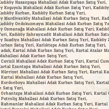
Kadıköy Hasanpaşa Mahallesi Adak Kurban Satış Yeri,
y Koşuyolu Mahallesi Adak Kurban Satış Yeri, Kadıkö
Kadıköy Kurban, Kadıköy Kurban Satış Yeri,
y Merdivenköy Mahallesi Adak Kurban Satış Yeri, Ka
Kadıköy Ondokuzmayıs Mahallesi Adak Kurban Satış Ye
öy Osmanağa Mahallesi Adak Kurban Satış Yeri, Kadık
Yeri, Kadıköy Sahrayıcedit Mahallesi Adak Kurban Satı
y Suadiye Mahallesi Adak Kurban Satış Yeri, Kadıköy
urban Satış Yeri, Karlıktepe Adak Kurban Satış Yeri,
 adak, Kartal Adak Kurban Satış Yeri, Kartal Atalar M
Mahallesi Adak Kurban Satış Yeri,
 Cevizli Mahallesi Adak Kurban Satış Yeri, Kartal Cu
Kartal Esentepe Mahallesi Adak Kurban Satış Yeri,
 Hürriyet Mahallesi Adak Kurban Satış Yeri, Kartal Ka
 Kartal Mahallesi Adak Kurban Satış Yeri,
 Kordonboyu Mahallesi Adak Kurban Satış Yeri, Karta
 Satış Yeri,
 Orhantepe Mahallesi Adak Kurban Satış Yeri, Kartal 
 Petroliş Mahallesi Adak Kurban Satış Yeri,
 Rahmanlar Mahallesi Adak Kurban Satış Yeri, Kartal