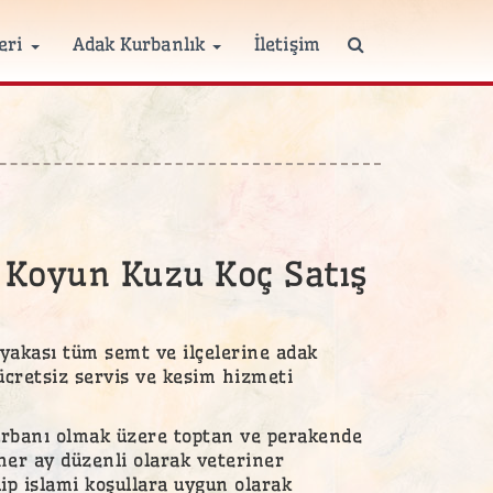
eri
Adak Kurbanlık
İletişim
k Koyun Kuzu Koç Satış
 yakası tüm semt ve ilçelerine adak
ücretsiz servis ve kesim hizmeti
kurbanı olmak üzere toptan ve perakende
her ay düzenli olarak veteriner
p islami koşullara uygun olarak