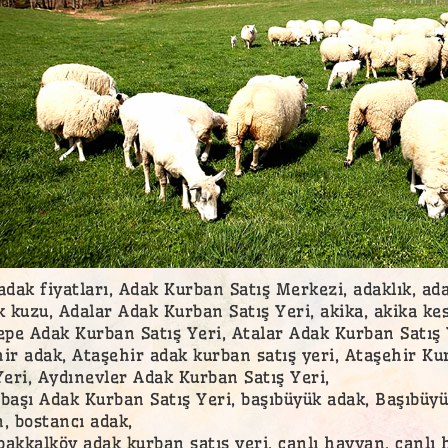
adak fiyatları, Adak Kurban Satış Merkezi, adaklık, ad
k kuzu, Adalar Adak Kurban Satış Yeri, akika, akika ke
epe Adak Kurban Satış Yeri, Atalar Adak Kurban Satış 
ir adak, Ataşehir adak kurban satış yeri, Ataşehir K
Yeri, Aydınevler Adak Kurban Satış Yeri,
başı Adak Kurban Satış Yeri, başıbüyük adak, Başıbüyü
, bostancı adak,
akkalköy adak kurban satış yeri, canlı hayvan, canlı