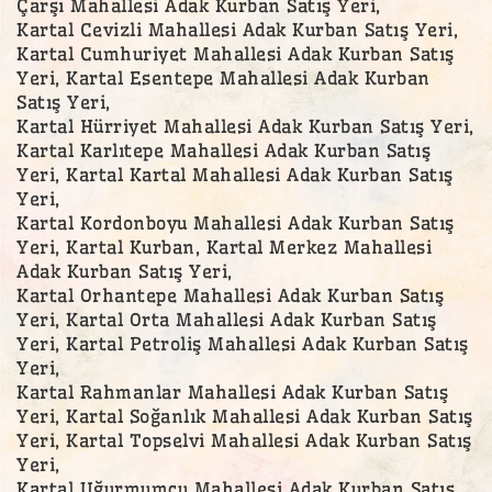
Çarşı Mahallesi Adak Kurban Satış Yeri,
Kartal Cevizli Mahallesi Adak Kurban Satış Yeri,
Kartal Cumhuriyet Mahallesi Adak Kurban Satış
Yeri, Kartal Esentepe Mahallesi Adak Kurban
Satış Yeri,
Kartal Hürriyet Mahallesi Adak Kurban Satış Yeri,
Kartal Karlıtepe Mahallesi Adak Kurban Satış
Yeri, Kartal Kartal Mahallesi Adak Kurban Satış
Yeri,
Kartal Kordonboyu Mahallesi Adak Kurban Satış
Yeri, Kartal Kurban, Kartal Merkez Mahallesi
Adak Kurban Satış Yeri,
Kartal Orhantepe Mahallesi Adak Kurban Satış
Yeri, Kartal Orta Mahallesi Adak Kurban Satış
Yeri, Kartal Petroliş Mahallesi Adak Kurban Satış
Yeri,
Kartal Rahmanlar Mahallesi Adak Kurban Satış
Yeri, Kartal Soğanlık Mahallesi Adak Kurban Satış
Yeri, Kartal Topselvi Mahallesi Adak Kurban Satış
Yeri,
Kartal Uğurmumcu Mahallesi Adak Kurban Satış