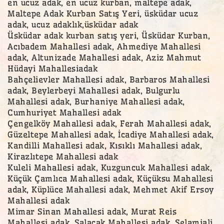
en ucuz adak, en ucuz kurban, maltepe adak,
Maltepe Adak Kurban Satış Yeri, üsküdar ucuz
adak, ucuz adaklık,üsküdar adak
Üsküdar adak kurban satış yeri, Üsküdar Kurban,
Acıbadem Mahallesi adak, Ahmediye Mahallesi
adak, Altunizade Mahallesi adak, Aziz Mahmut
Hüdayi Mahallesiadak
Bahçelievler Mahallesi adak, Barbaros Mahallesi
adak, Beylerbeyi Mahallesi adak, Bulgurlu
Mahallesi adak, Burhaniye Mahallesi adak,
Cumhuriyet Mahallesi adak
Çengelköy Mahallesi adak, Ferah Mahallesi adak,
Güzeltepe Mahallesi adak, İcadiye Mahallesi adak,
Kandilli Mahallesi adak, Kısıklı Mahallesi adak,
Kirazlıtepe Mahallesi adak
Kuleli Mahallesi adak, Kuzguncuk Mahallesi adak,
Küçük Çamlıca Mahallesi adak, Küçüksu Mahallesi
adak, Küplüce Mahallesi adak, Mehmet Akif Ersoy
Mahallesi adak
Mimar Sinan Mahallesi adak, Murat Reis
Mahallesi adak, Salacak Mahallesi adak, Selamiali