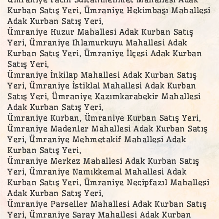
Kurban Satış Yeri, Ümraniye Hekimbaşı Mahallesi
Adak Kurban Satış Yeri,
Ümraniye Huzur Mahallesi Adak Kurban Satış
Yeri, Ümraniye Ihlamurkuyu Mahallesi Adak
Kurban Satış Yeri, Ümraniye İlçesi Adak Kurban
Satış Yeri,
Ümraniye İnkilap Mahallesi Adak Kurban Satış
Yeri, Ümraniye İstiklal Mahallesi Adak Kurban
Satış Yeri, Ümraniye Kazımkarabekir Mahallesi
Adak Kurban Satış Yeri,
Ümraniye Kurban, Ümraniye Kurban Satış Yeri,
Ümraniye Madenler Mahallesi Adak Kurban Satış
Yeri, Ümraniye Mehmetakif Mahallesi Adak
Kurban Satış Yeri,
Ümraniye Merkez Mahallesi Adak Kurban Satış
Yeri, Ümraniye Namıkkemal Mahallesi Adak
Kurban Satış Yeri, Ümraniye Necipfazıl Mahallesi
Adak Kurban Satış Yeri,
Ümraniye Parseller Mahallesi Adak Kurban Satış
Yeri, Ümraniye Saray Mahallesi Adak Kurban