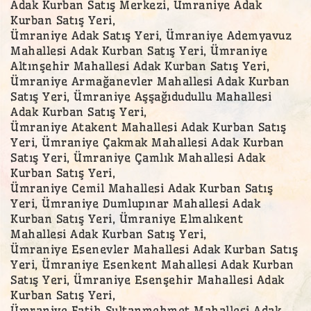
Adak Kurban Satış Merkezi, Ümraniye Adak
Kurban Satış Yeri,
Ümraniye Adak Satış Yeri, Ümraniye Ademyavuz
Mahallesi Adak Kurban Satış Yeri, Ümraniye
Altınşehir Mahallesi Adak Kurban Satış Yeri,
Ümraniye Armağanevler Mahallesi Adak Kurban
Satış Yeri, Ümraniye Aşşağıdudullu Mahallesi
Adak Kurban Satış Yeri,
Ümraniye Atakent Mahallesi Adak Kurban Satış
Yeri, Ümraniye Çakmak Mahallesi Adak Kurban
Satış Yeri, Ümraniye Çamlık Mahallesi Adak
Kurban Satış Yeri,
Ümraniye Cemil Mahallesi Adak Kurban Satış
Yeri, Ümraniye Dumlupınar Mahallesi Adak
Kurban Satış Yeri, Ümraniye Elmalıkent
Mahallesi Adak Kurban Satış Yeri,
Ümraniye Esenevler Mahallesi Adak Kurban Satış
Yeri, Ümraniye Esenkent Mahallesi Adak Kurban
Satış Yeri, Ümraniye Esenşehir Mahallesi Adak
Kurban Satış Yeri,
Ümraniye Fatih Sultanmehmet Mahallesi Adak