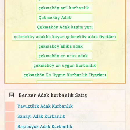
çekmeköy acil kurbanlık
Çekmeköy Adak
Çekmeköy Adak kesim yeri
çekmeköy adaklık koyun çekmeköy adak fiyatları
çekmeköy akika adak
çekmeköy en ucuz adak
çekmeköy en uygun kurbanlık
çekmeköy En Uygun Kurbanlık Fiyatları
çekmeköy kurbanlık
çekmeköy kurbanlık koç
Benzer Adak kurbanlık Satış
çekmeköy kurbanlık koyun
Yavuztürk Adak Kurbanlık
çekmeköy kurbanlık kuzu
Sanayi Adak Kurbanlık
çekmeköy mahallesi Kurbanlık Keçi
Başıbüyük Adak Kurbanlık