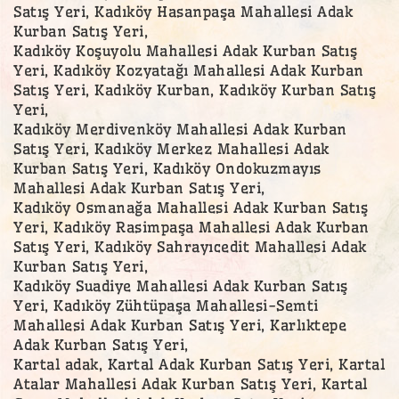
Satış Yeri, Kadıköy Hasanpaşa Mahallesi Adak
Kurban Satış Yeri,
Kadıköy Koşuyolu Mahallesi Adak Kurban Satış
Yeri, Kadıköy Kozyatağı Mahallesi Adak Kurban
Satış Yeri, Kadıköy Kurban, Kadıköy Kurban Satış
Yeri,
Kadıköy Merdivenköy Mahallesi Adak Kurban
Satış Yeri, Kadıköy Merkez Mahallesi Adak
Kurban Satış Yeri, Kadıköy Ondokuzmayıs
Mahallesi Adak Kurban Satış Yeri,
Kadıköy Osmanağa Mahallesi Adak Kurban Satış
Yeri, Kadıköy Rasimpaşa Mahallesi Adak Kurban
Satış Yeri, Kadıköy Sahrayıcedit Mahallesi Adak
Kurban Satış Yeri,
Kadıköy Suadiye Mahallesi Adak Kurban Satış
Yeri, Kadıköy Zühtüpaşa Mahallesi-Semti
Mahallesi Adak Kurban Satış Yeri, Karlıktepe
Adak Kurban Satış Yeri,
Kartal adak, Kartal Adak Kurban Satış Yeri, Kartal
Atalar Mahallesi Adak Kurban Satış Yeri, Kartal