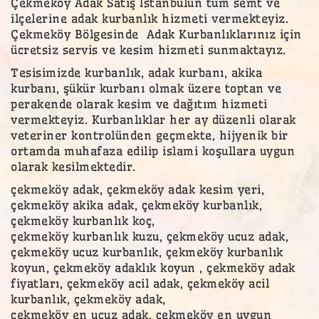
Çekmeköy Adak Satış İstanbulun tüm semt ve
ilçelerine adak kurbanlık hizmeti vermekteyiz.
Çekmeköy Bölgesinde Adak Kurbanlıklarınız için
ücretsiz servis ve kesim hizmeti sunmaktayız.
Tesisimizde kurbanlık, adak kurbanı, akika
kurbanı, şükür kurbanı olmak üzere toptan ve
perakende olarak kesim ve dağıtım hizmeti
vermekteyiz. Kurbanlıklar her ay düzenli olarak
veteriner kontrolünden geçmekte, hijyenik bir
ortamda muhafaza edilip islami koşullara uygun
olarak kesilmektedir.
çekmeköy adak, çekmeköy adak kesim yeri,
çekmeköy akika adak, çekmeköy kurbanlık,
çekmeköy kurbanlık koç,
çekmeköy kurbanlık kuzu, çekmeköy ucuz adak,
çekmeköy ucuz kurbanlık, çekmeköy kurbanlık
koyun, çekmeköy adaklık koyun , çekmeköy adak
fiyatları, çekmeköy acil adak, çekmeköy acil
kurbanlık, çekmeköy adak,
çekmeköy en ucuz adak, çekmeköy en uygun