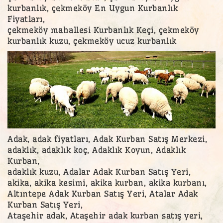
kurbanlık, çekmeköy En Uygun Kurbanlık
Fiyatları,
çekmeköy mahallesi Kurbanlık Keçi, çekmeköy
kurbanlık kuzu, çekmeköy ucuz kurbanlık
Adak, adak fiyatları, Adak Kurban Satış Merkezi,
adaklık, adaklık koç, Adaklık Koyun, Adaklık
Kurban,
adaklık kuzu, Adalar Adak Kurban Satış Yeri,
akika, akika kesimi, akika kurban, akika kurbanı,
Altıntepe Adak Kurban Satış Yeri, Atalar Adak
Kurban Satış Yeri,
Ataşehir adak, Ataşehir adak kurban satış yeri,