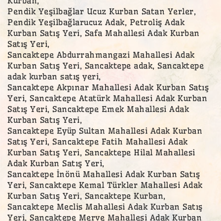
Kurban,
Pendik Yeşilbağlar Ucuz Kurban Satan Yerler,
Pendik Yeşilbağlarucuz Adak, Petroliş Adak
Kurban Satış Yeri, Safa Mahallesi Adak Kurban
Satış Yeri,
Sancaktepe Abdurrahmangazi Mahallesi Adak
Kurban Satış Yeri, Sancaktepe adak, Sancaktepe
adak kurban satış yeri,
Sancaktepe Akpınar Mahallesi Adak Kurban Satış
Yeri, Sancaktepe Atatürk Mahallesi Adak Kurban
Satış Yeri, Sancaktepe Emek Mahallesi Adak
Kurban Satış Yeri,
Sancaktepe Eyüp Sultan Mahallesi Adak Kurban
Satış Yeri, Sancaktepe Fatih Mahallesi Adak
Kurban Satış Yeri, Sancaktepe Hilal Mahallesi
Adak Kurban Satış Yeri,
Sancaktepe İnönü Mahallesi Adak Kurban Satış
Yeri, Sancaktepe Kemal Türkler Mahallesi Adak
Kurban Satış Yeri, Sancaktepe Kurban,
Sancaktepe Meclis Mahallesi Adak Kurban Satış
Yeri, Sancaktepe Merve Mahallesi Adak Kurban