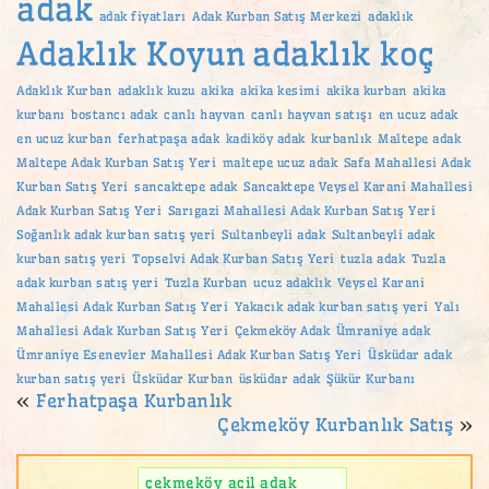
adak
adak fiyatları
Adak Kurban Satış Merkezi
adaklık
Adaklık Koyun
adaklık koç
Adaklık Kurban
adaklık kuzu
akika
akika kesimi
akika kurban
akika
kurbanı
bostancı adak
canlı hayvan
canlı hayvan satışı
en ucuz adak
en ucuz kurban
ferhatpaşa adak
kadiköy adak
kurbanlık
Maltepe adak
Maltepe Adak Kurban Satış Yeri
maltepe ucuz adak
Safa Mahallesi Adak
Kurban Satış Yeri
sancaktepe adak
Sancaktepe Veysel Karani Mahallesi
Adak Kurban Satış Yeri
Sarıgazi Mahallesi Adak Kurban Satış Yeri
Soğanlık adak kurban satış yeri
Sultanbeyli adak
Sultanbeyli adak
kurban satış yeri
Topselvi Adak Kurban Satış Yeri
tuzla adak
Tuzla
adak kurban satış yeri
Tuzla Kurban
ucuz adaklık
Veysel Karani
Mahallesi Adak Kurban Satış Yeri
Yakacık adak kurban satış yeri
Yalı
Mahallesi Adak Kurban Satış Yeri
Çekmeköy Adak
Ümraniye adak
Ümraniye Esenevler Mahallesi Adak Kurban Satış Yeri
Üsküdar adak
kurban satış yeri
Üsküdar Kurban
üsküdar adak
Şükür Kurbanı
«
Ferhatpaşa Kurbanlık
Çekmeköy Kurbanlık Satış
»
çekmeköy acil adak