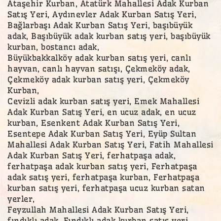
Ataşehir Kurban, Atatürk Mahallesi Adak Kurban
Satış Yeri, Aydınevler Adak Kurban Satış Yeri,
Bağlarbaşı Adak Kurban Satış Yeri, başıbüyük
adak, Başıbüyük adak kurban satış yeri, başıbüyük
kurban, bostancı adak,
Büyükbakkalköy adak kurban satış yeri, canlı
hayvan, canlı hayvan satışı, Çekmeköy adak,
Çekmeköy adak kurban satış yeri, Çekmeköy
Kurban,
Cevizli adak kurban satış yeri, Emek Mahallesi
Adak Kurban Satış Yeri, en ucuz adak, en ucuz
kurban, Esenkent Adak Kurban Satış Yeri,
Esentepe Adak Kurban Satış Yeri, Eyüp Sultan
Mahallesi Adak Kurban Satış Yeri, Fatih Mahallesi
Adak Kurban Satış Yeri, ferhatpaşa adak,
ferhatpaşa adak kurban satış yeri, Ferhatpaşa
adak satış yeri, ferhatpaşa kurban, Ferhatpaşa
kurban satış yeri, ferhatpaşa ucuz kurban satan
yerler,
Feyzullah Mahallesi Adak Kurban Satış Yeri,
fındıklı adak, Fındıklı adak kurban satış yeri,