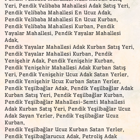
Yeri, Pendik Velibaba Mahallesi Adak Satış Yeri,
Pendik Velibaba Mahallesi En Ucuz Adak,
Pendik Velibaba Mahallesi En Ucuz Kurban,
Pendik Velibaba Mahallesi Kurban, Pendik
Yayalar Mahallesi, Pendik Yayalar Mahallesi
Adak,
Pendik Yayalar Mahallesi Adak Kurban Satış Yeri,
Pendik Yayalar Mahallesi Kurban, Pendik
Yenişehir Adak, Pendik Yenişehir Kurban,
Pendik Yenişehir Mahallesi Adak Kurban Satış
Yeri, Pendik Yenişehir Ucuz Adak Satan Yerler,
Pendik Yenişehir Ucuz Kurban Satan Yerler,
Pendik Yeşilbağlar Adak, Pendik Yeşilbağlar Adak
Kurban Satış Yeri, Pendik Yeşilbağlar Kurban,
Pendik Yeşilbağlar Mahallesi-Semti Mahallesi
Adak Kurban Satış Yeri, Pendik Yeşilbağlar Ucuz
Adak Sayan Yerler, Pendik Yeşilbağlar Ucuz
Kurban,
Pendik Yeşilbağlar Ucuz Kurban Satan Yerler,
Pendik Yeşilbağlarucuz Adak, Petroliş Adak