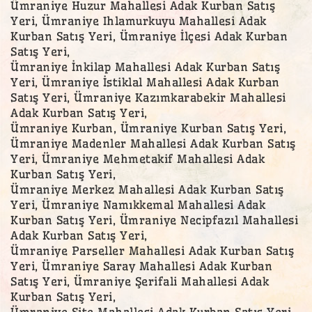
Ümraniye Huzur Mahallesi Adak Kurban Satış
Yeri, Ümraniye Ihlamurkuyu Mahallesi Adak
Kurban Satış Yeri, Ümraniye İlçesi Adak Kurban
Satış Yeri,
Ümraniye İnkilap Mahallesi Adak Kurban Satış
Yeri, Ümraniye İstiklal Mahallesi Adak Kurban
Satış Yeri, Ümraniye Kazımkarabekir Mahallesi
Adak Kurban Satış Yeri,
Ümraniye Kurban, Ümraniye Kurban Satış Yeri,
Ümraniye Madenler Mahallesi Adak Kurban Satış
Yeri, Ümraniye Mehmetakif Mahallesi Adak
Kurban Satış Yeri,
Ümraniye Merkez Mahallesi Adak Kurban Satış
Yeri, Ümraniye Namıkkemal Mahallesi Adak
Kurban Satış Yeri, Ümraniye Necipfazıl Mahallesi
Adak Kurban Satış Yeri,
Ümraniye Parseller Mahallesi Adak Kurban Satış
Yeri, Ümraniye Saray Mahallesi Adak Kurban
Satış Yeri, Ümraniye Şerifali Mahallesi Adak
Kurban Satış Yeri,
Ümraniye Site Mahallesi Adak Kurban Satış Yeri,