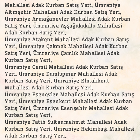
Mahallesi Adak Kurban Satış Yeri, Ümraniye
Altınşehir Mahallesi Adak Kurban Satış Yeri,
Ümraniye Armağanevler Mahallesi Adak Kurban
Satış Yeri, Ümraniye Aşşağıdudullu Mahallesi
Adak Kurban Satış Yeri,
Ümraniye Atakent Mahallesi Adak Kurban Satış
Yeri, Ümraniye Çakmak Mahallesi Adak Kurban
Satış Yeri, Ümraniye Çamlık Mahallesi Adak
Kurban Satış Yeri,
Ümraniye Cemil Mahallesi Adak Kurban Satış
Yeri, Ümraniye Dumlupınar Mahallesi Adak
Kurban Satış Yeri, Ümraniye Elmalıkent
Mahallesi Adak Kurban Satış Yeri,
Ümraniye Esenevler Mahallesi Adak Kurban Satış
Yeri, Ümraniye Esenkent Mahallesi Adak Kurban
Satış Yeri, Ümraniye Esenşehir Mahallesi Adak
Kurban Satış Yeri,
Ümraniye Fatih Sultanmehmet Mahallesi Adak
Kurban Satış Yeri, Ümraniye Hekimbaşı Mahallesi
Adak Kurban Satış Yeri,