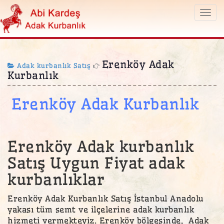
Togg
navi
Erenköy Adak
Adak kurbanlık Satış
Kurbanlık
Erenköy Adak Kurbanlık
Erenköy Adak kurbanlık
Satış Uygun Fiyat adak
kurbanlıklar
Erenköy Adak Kurbanlık Satış İstanbul Anadolu
yakası tüm semt ve ilçelerine adak kurbanlık
hizmeti vermekteyiz. Erenköy bölgesinde, Adak