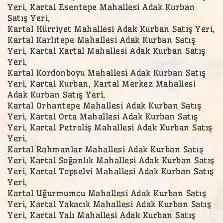
Yeri, Kartal Esentepe Mahallesi Adak Kurban
Satış Yeri,
Kartal Hürriyet Mahallesi Adak Kurban Satış Yeri,
Kartal Karlıtepe Mahallesi Adak Kurban Satış
Yeri, Kartal Kartal Mahallesi Adak Kurban Satış
Yeri,
Kartal Kordonboyu Mahallesi Adak Kurban Satış
Yeri, Kartal Kurban, Kartal Merkez Mahallesi
Adak Kurban Satış Yeri,
Kartal Orhantepe Mahallesi Adak Kurban Satış
Yeri, Kartal Orta Mahallesi Adak Kurban Satış
Yeri, Kartal Petroliş Mahallesi Adak Kurban Satış
Yeri,
Kartal Rahmanlar Mahallesi Adak Kurban Satış
Yeri, Kartal Soğanlık Mahallesi Adak Kurban Satış
Yeri, Kartal Topselvi Mahallesi Adak Kurban Satış
Yeri,
Kartal Uğurmumcu Mahallesi Adak Kurban Satış
Yeri, Kartal Yakacık Mahallesi Adak Kurban Satış
Yeri, Kartal Yalı Mahallesi Adak Kurban Satış