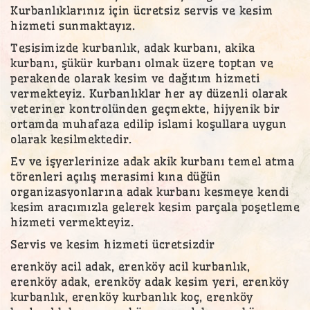
Kurbanlıklarınız için ücretsiz servis ve kesim
hizmeti sunmaktayız.
Tesisimizde kurbanlık, adak kurbanı, akika
kurbanı, şükür kurbanı olmak üzere toptan ve
perakende olarak kesim ve dağıtım hizmeti
vermekteyiz. Kurbanlıklar her ay düzenli olarak
veteriner kontrolünden geçmekte, hijyenik bir
ortamda muhafaza edilip islami koşullara uygun
olarak kesilmektedir.
Ev ve işyerlerinize adak akik kurbanı temel atma
törenleri açılış merasimi kına düğün
organizasyonlarına adak kurbanı kesmeye kendi
kesim aracımızla gelerek kesim parçala poşetleme
hizmeti vermekteyiz.
Servis ve kesim hizmeti ücretsizdir
erenköy acil adak, erenköy acil kurbanlık,
erenköy adak, erenköy adak kesim yeri, erenköy
kurbanlık, erenköy kurbanlık koç, erenköy