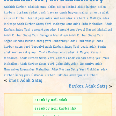
Adaklık Kurban
adaklık kuzu
akika
akika kesimi
akika kurban
akika
kurbanı
bostancı adak
canlı hayvan
canlı hayvan satışı
en ucuz adak
en ucuz kurban
ferhatpaşa adak
kadiköy adak
kurbanlık
Maltepe adak
Maltepe Adak Kurban Satış Yeri
maltepe ucuz adak
Safa Mahallesi Adak
Kurban Satış Yeri
sancaktepe adak
Sancaktepe Veysel Karani Mahallesi
Adak Kurban Satış Yeri
Sarıgazi Mahallesi Adak Kurban Satış Yeri
Soğanlık adak kurban satış yeri
Sultanbeyli adak
Sultanbeyli adak
kurban satış yeri
Topselvi Adak Kurban Satış Yeri
tuzla adak
Tuzla
adak kurban satış yeri
Tuzla Kurban
ucuz adaklık
Veysel Karani
Mahallesi Adak Kurban Satış Yeri
Yakacık adak kurban satış yeri
Yalı
Mahallesi Adak Kurban Satış Yeri
Çekmeköy Adak
Ümraniye adak
Ümraniye Esenevler Mahallesi Adak Kurban Satış Yeri
Üsküdar adak
kurban satış yeri
Üsküdar Kurban
üsküdar adak
Şükür Kurbanı
«
imes Adak Satış
Beykoz Adak Satış
»
erenköy acil adak
erenköy acil kurbanlık