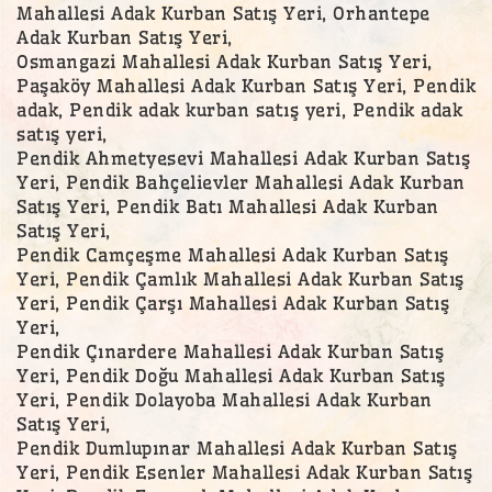
Mahallesi Adak Kurban Satış Yeri, Orhantepe
Adak Kurban Satış Yeri,
Osmangazi Mahallesi Adak Kurban Satış Yeri,
Paşaköy Mahallesi Adak Kurban Satış Yeri, Pendik
adak, Pendik adak kurban satış yeri, Pendik adak
satış yeri,
Pendik Ahmetyesevi Mahallesi Adak Kurban Satış
Yeri, Pendik Bahçelievler Mahallesi Adak Kurban
Satış Yeri, Pendik Batı Mahallesi Adak Kurban
Satış Yeri,
Pendik Camçeşme Mahallesi Adak Kurban Satış
Yeri, Pendik Çamlık Mahallesi Adak Kurban Satış
Yeri, Pendik Çarşı Mahallesi Adak Kurban Satış
Yeri,
Pendik Çınardere Mahallesi Adak Kurban Satış
Yeri, Pendik Doğu Mahallesi Adak Kurban Satış
Yeri, Pendik Dolayoba Mahallesi Adak Kurban
Satış Yeri,
Pendik Dumlupınar Mahallesi Adak Kurban Satış
Yeri, Pendik Esenler Mahallesi Adak Kurban Satış