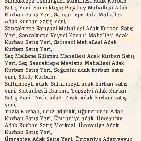
Sancaktepe Osmangazi Mahallesi Adak Kurban
Satış Yeri, Sancaktepe Paşaköy Mahallesi Adak
Kurban Satış Yeri, Sancaktepe Safa Mahallesi
Adak Kurban Satış Yeri,
Sancaktepe Sarıgazi Mahallesi Adak Kurban Satış
Yeri, Sancaktepe Veysel Karani Mahallesi Adak
Kurban Satış Yeri, Sarıgazi Mahallesi Adak
Kurban Satış Yeri,
Seç Maltepe Gülensu Mahallesi Adak Kurban Satış
Yeri, Seç Sancaktepe Mevlana Mahallesi Adak
Kurban Satış Yeri, Soğanlık adak kurban satış
yeri, Şükür Kurbanı,
Sultanbeyli adak, Sultanbeyli adak kurban satış
yeri, Sultanbeyli Kurban, Topselvi Adak Kurban
Satış Yeri, Tuzla adak, Tuzla adak kurban satış
yeri,
Tuzla Kurban, ucuz adaklık, Uğurmumcu Adak
Kurban Satış Yeri, Ümraniye adak, Ümraniye
Adak Kurban Satış Merkezi, Ümraniye Adak
Kurban Satış Yeri,
Ümraniye Adak Satış Yeri, Ümraniye Ademyavuz