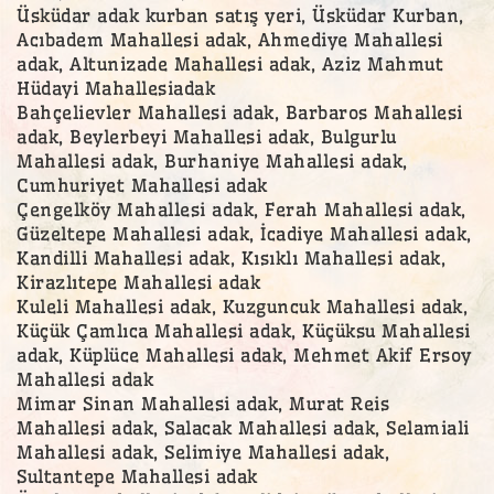
Üsküdar adak kurban satış yeri, Üsküdar Kurban,
Acıbadem Mahallesi adak, Ahmediye Mahallesi
adak, Altunizade Mahallesi adak, Aziz Mahmut
Hüdayi Mahallesiadak
Bahçelievler Mahallesi adak, Barbaros Mahallesi
adak, Beylerbeyi Mahallesi adak, Bulgurlu
Mahallesi adak, Burhaniye Mahallesi adak,
Cumhuriyet Mahallesi adak
Çengelköy Mahallesi adak, Ferah Mahallesi adak,
Güzeltepe Mahallesi adak, İcadiye Mahallesi adak,
Kandilli Mahallesi adak, Kısıklı Mahallesi adak,
Kirazlıtepe Mahallesi adak
Kuleli Mahallesi adak, Kuzguncuk Mahallesi adak,
Küçük Çamlıca Mahallesi adak, Küçüksu Mahallesi
adak, Küplüce Mahallesi adak, Mehmet Akif Ersoy
Mahallesi adak
Mimar Sinan Mahallesi adak, Murat Reis
Mahallesi adak, Salacak Mahallesi adak, Selamiali
Mahallesi adak, Selimiye Mahallesi adak,
Sultantepe Mahallesi adak