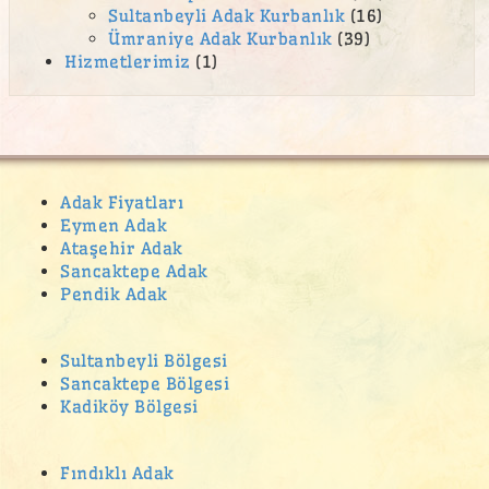
Sultanbeyli Adak Kurbanlık
(16)
Ümraniye Adak Kurbanlık
(39)
Hizmetlerimiz
(1)
Adak Fiyatları
Eymen Adak
Ataşehir Adak
Sancaktepe Adak
Pendik Adak
Sultanbeyli Bölgesi
Sancaktepe Bölgesi
Kadiköy Bölgesi
Fındıklı Adak