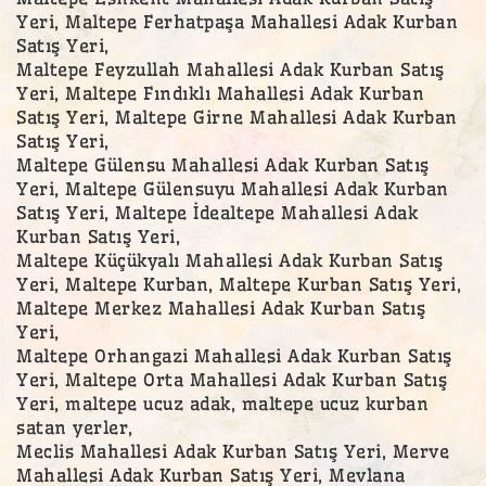
Yeri, Maltepe Ferhatpaşa Mahallesi Adak Kurban
Satış Yeri,
Maltepe Feyzullah Mahallesi Adak Kurban Satış
Yeri, Maltepe Fındıklı Mahallesi Adak Kurban
Satış Yeri, Maltepe Girne Mahallesi Adak Kurban
Satış Yeri,
Maltepe Gülensu Mahallesi Adak Kurban Satış
Yeri, Maltepe Gülensuyu Mahallesi Adak Kurban
Satış Yeri, Maltepe İdealtepe Mahallesi Adak
Kurban Satış Yeri,
Maltepe Küçükyalı Mahallesi Adak Kurban Satış
Yeri, Maltepe Kurban, Maltepe Kurban Satış Yeri,
Maltepe Merkez Mahallesi Adak Kurban Satış
Yeri,
Maltepe Orhangazi Mahallesi Adak Kurban Satış
Yeri, Maltepe Orta Mahallesi Adak Kurban Satış
Yeri, maltepe ucuz adak, maltepe ucuz kurban
satan yerler,
Meclis Mahallesi Adak Kurban Satış Yeri, Merve
Mahallesi Adak Kurban Satış Yeri, Mevlana