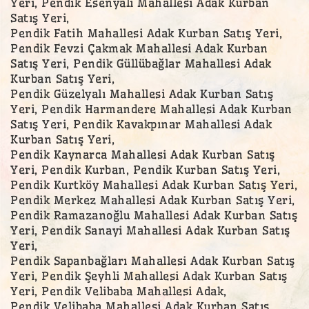
Yeri, Pendik Esenyalı Mahallesi Adak Kurban
Satış Yeri,
Pendik Fatih Mahallesi Adak Kurban Satış Yeri,
Pendik Fevzi Çakmak Mahallesi Adak Kurban
Satış Yeri, Pendik Güllübağlar Mahallesi Adak
Kurban Satış Yeri,
Pendik Güzelyalı Mahallesi Adak Kurban Satış
Yeri, Pendik Harmandere Mahallesi Adak Kurban
Satış Yeri, Pendik Kavakpınar Mahallesi Adak
Kurban Satış Yeri,
Pendik Kaynarca Mahallesi Adak Kurban Satış
Yeri, Pendik Kurban, Pendik Kurban Satış Yeri,
Pendik Kurtköy Mahallesi Adak Kurban Satış Yeri,
Pendik Merkez Mahallesi Adak Kurban Satış Yeri,
Pendik Ramazanoğlu Mahallesi Adak Kurban Satış
Yeri, Pendik Sanayi Mahallesi Adak Kurban Satış
Yeri,
Pendik Sapanbağları Mahallesi Adak Kurban Satış
Yeri, Pendik Şeyhli Mahallesi Adak Kurban Satış
Yeri, Pendik Velibaba Mahallesi Adak,
Pendik Velibaba Mahallesi Adak Kurban Satış