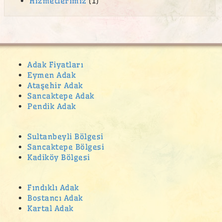
Hizmetlerimiz
(1)
Adak Fiyatları
Eymen Adak
Ataşehir Adak
Sancaktepe Adak
Pendik Adak
Sultanbeyli Bölgesi
Sancaktepe Bölgesi
Kadiköy Bölgesi
Fındıklı Adak
Bostancı Adak
Kartal Adak