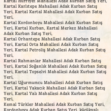
Kartal Hürriyet Mahallesi Adak Kurban Satış Yeri,
Kartal Karlıtepe Mahallesi Adak Kurban Satış
Yeri, Kartal Kartal Mahallesi Adak Kurban Satış
Yeri,
Kartal Kordonboyu Mahallesi Adak Kurban Satış
Yeri, Kartal Kurban, Kartal Merkez Mahallesi
Adak Kurban Satış Yeri,
Kartal Orhantepe Mahallesi Adak Kurban Satış
Yeri, Kartal Orta Mahallesi Adak Kurban Satış
Yeri, Kartal Petroliş Mahallesi Adak Kurban Satış
Yeri,
Kartal Rahmanlar Mahallesi Adak Kurban Satış
Yeri, Kartal Soğanlık Mahallesi Adak Kurban Satış
Yeri, Kartal Topselvi Mahallesi Adak Kurban Satış
Yeri,
Kartal Uğurmumcu Mahallesi Adak Kurban Satış
Yeri, Kartal Yakacık Mahallesi Adak Kurban Satış
Yeri, Kartal Yalı Mahallesi Adak Kurban Satış
Yeri,
Kemal Türkler Mahallesi Adak Kurban Satış Yeri,
Kordonboyu Adak Kurban Satış Yeri, küçükyalı