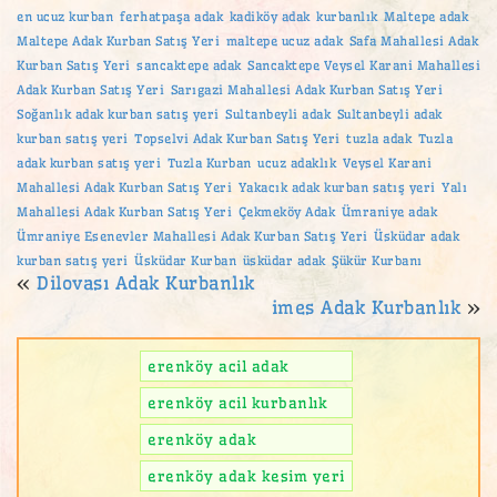
en ucuz kurban
ferhatpaşa adak
kadiköy adak
kurbanlık
Maltepe adak
Maltepe Adak Kurban Satış Yeri
maltepe ucuz adak
Safa Mahallesi Adak
Kurban Satış Yeri
sancaktepe adak
Sancaktepe Veysel Karani Mahallesi
Adak Kurban Satış Yeri
Sarıgazi Mahallesi Adak Kurban Satış Yeri
Soğanlık adak kurban satış yeri
Sultanbeyli adak
Sultanbeyli adak
kurban satış yeri
Topselvi Adak Kurban Satış Yeri
tuzla adak
Tuzla
adak kurban satış yeri
Tuzla Kurban
ucuz adaklık
Veysel Karani
Mahallesi Adak Kurban Satış Yeri
Yakacık adak kurban satış yeri
Yalı
Mahallesi Adak Kurban Satış Yeri
Çekmeköy Adak
Ümraniye adak
Ümraniye Esenevler Mahallesi Adak Kurban Satış Yeri
Üsküdar adak
kurban satış yeri
Üsküdar Kurban
üsküdar adak
Şükür Kurbanı
«
Dilovası Adak Kurbanlık
imes Adak Kurbanlık
»
erenköy acil adak
erenköy acil kurbanlık
erenköy adak
erenköy adak kesim yeri