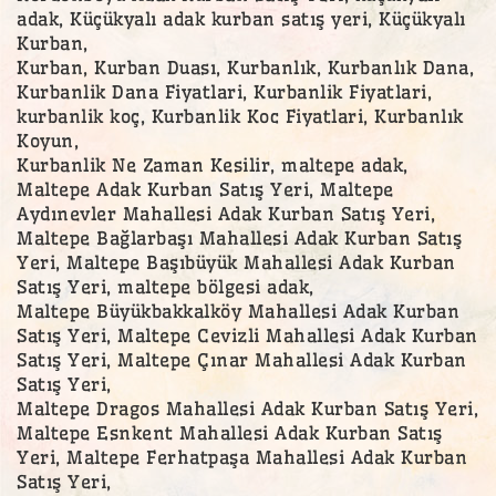
adak, Küçükyalı adak kurban satış yeri, Küçükyalı
Kurban,
Kurban, Kurban Duası, Kurbanlık, Kurbanlık Dana,
Kurbanlik Dana Fiyatlari, Kurbanlik Fiyatlari,
kurbanlik koç, Kurbanlik Koc Fiyatlari, Kurbanlık
Koyun,
Kurbanlik Ne Zaman Kesilir, maltepe adak,
Maltepe Adak Kurban Satış Yeri, Maltepe
Aydınevler Mahallesi Adak Kurban Satış Yeri,
Maltepe Bağlarbaşı Mahallesi Adak Kurban Satış
Yeri, Maltepe Başıbüyük Mahallesi Adak Kurban
Satış Yeri, maltepe bölgesi adak,
Maltepe Büyükbakkalköy Mahallesi Adak Kurban
Satış Yeri, Maltepe Cevizli Mahallesi Adak Kurban
Satış Yeri, Maltepe Çınar Mahallesi Adak Kurban
Satış Yeri,
Maltepe Dragos Mahallesi Adak Kurban Satış Yeri,
Maltepe Esnkent Mahallesi Adak Kurban Satış
Yeri, Maltepe Ferhatpaşa Mahallesi Adak Kurban
Satış Yeri,