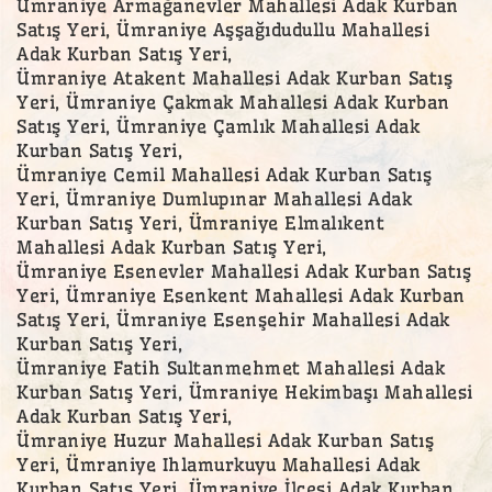
Ümraniye Armağanevler Mahallesi Adak Kurban
Satış Yeri, Ümraniye Aşşağıdudullu Mahallesi
Adak Kurban Satış Yeri,
Ümraniye Atakent Mahallesi Adak Kurban Satış
Yeri, Ümraniye Çakmak Mahallesi Adak Kurban
Satış Yeri, Ümraniye Çamlık Mahallesi Adak
Kurban Satış Yeri,
Ümraniye Cemil Mahallesi Adak Kurban Satış
Yeri, Ümraniye Dumlupınar Mahallesi Adak
Kurban Satış Yeri, Ümraniye Elmalıkent
Mahallesi Adak Kurban Satış Yeri,
Ümraniye Esenevler Mahallesi Adak Kurban Satış
Yeri, Ümraniye Esenkent Mahallesi Adak Kurban
Satış Yeri, Ümraniye Esenşehir Mahallesi Adak
Kurban Satış Yeri,
Ümraniye Fatih Sultanmehmet Mahallesi Adak
Kurban Satış Yeri, Ümraniye Hekimbaşı Mahallesi
Adak Kurban Satış Yeri,
Ümraniye Huzur Mahallesi Adak Kurban Satış
Yeri, Ümraniye Ihlamurkuyu Mahallesi Adak
Kurban Satış Yeri, Ümraniye İlçesi Adak Kurban