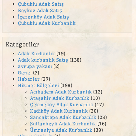
Çubuklu Adak Satış
Beykoz Adak Satış
İçerenköy Adak Satış
Çubuklu Adak Kurbanlık
Kategoriler
Adak Kurbanlık
(19)
Adak kurbanlık Satış
(138)
avrupa yakası
(2)
Genel
(3)
Haberler
(27)
Hizmet Bölgeleri
(199)
Acıbadem Adak Kurbanlık
(12)
Ataşehir Adak Kurbanlık
(10)
Çekmeköy Adak Kurbanlık
(17)
Kadiköy Adak Kurbanlık
(20)
Sancaktepe Adak Kurbanlık
(23)
Sultanbeyli Adak Kurbanlık
(16)
Ümraniye Adak Kurbanlık
(39)