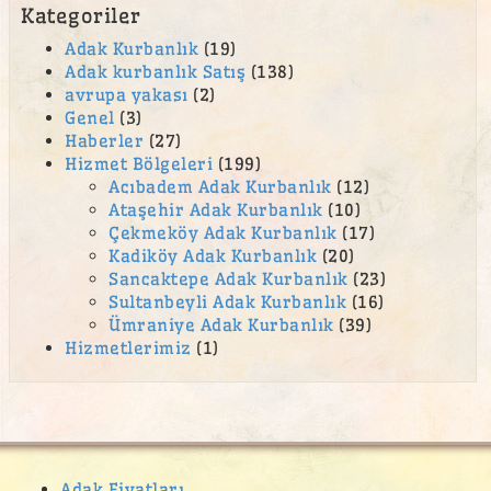
Kategoriler
Adak Kurbanlık
(19)
Adak kurbanlık Satış
(138)
avrupa yakası
(2)
Genel
(3)
Haberler
(27)
Hizmet Bölgeleri
(199)
Acıbadem Adak Kurbanlık
(12)
Ataşehir Adak Kurbanlık
(10)
Çekmeköy Adak Kurbanlık
(17)
Kadiköy Adak Kurbanlık
(20)
Sancaktepe Adak Kurbanlık
(23)
Sultanbeyli Adak Kurbanlık
(16)
Ümraniye Adak Kurbanlık
(39)
Hizmetlerimiz
(1)
Adak Fiyatları