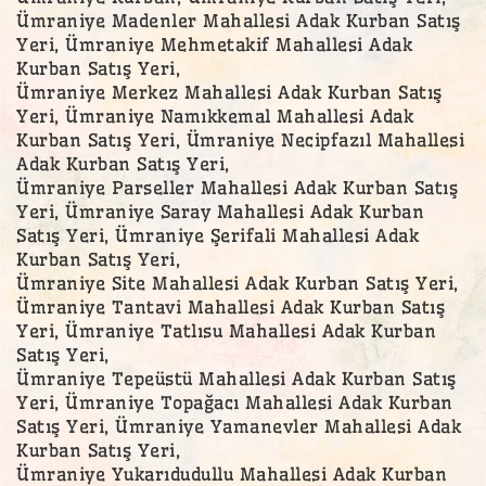
Ümraniye Madenler Mahallesi Adak Kurban Satış
Yeri, Ümraniye Mehmetakif Mahallesi Adak
Kurban Satış Yeri,
Ümraniye Merkez Mahallesi Adak Kurban Satış
Yeri, Ümraniye Namıkkemal Mahallesi Adak
Kurban Satış Yeri, Ümraniye Necipfazıl Mahallesi
Adak Kurban Satış Yeri,
Ümraniye Parseller Mahallesi Adak Kurban Satış
Yeri, Ümraniye Saray Mahallesi Adak Kurban
Satış Yeri, Ümraniye Şerifali Mahallesi Adak
Kurban Satış Yeri,
Ümraniye Site Mahallesi Adak Kurban Satış Yeri,
Ümraniye Tantavi Mahallesi Adak Kurban Satış
Yeri, Ümraniye Tatlısu Mahallesi Adak Kurban
Satış Yeri,
Ümraniye Tepeüstü Mahallesi Adak Kurban Satış
Yeri, Ümraniye Topağacı Mahallesi Adak Kurban
Satış Yeri, Ümraniye Yamanevler Mahallesi Adak
Kurban Satış Yeri,
Ümraniye Yukarıdudullu Mahallesi Adak Kurban