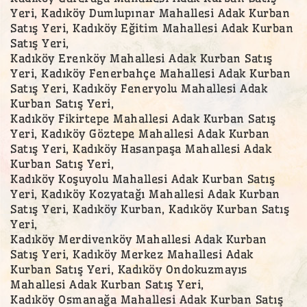
Yeri, Kadıköy Dumlupınar Mahallesi Adak Kurban
Satış Yeri, Kadıköy Eğitim Mahallesi Adak Kurban
Satış Yeri,
Kadıköy Erenköy Mahallesi Adak Kurban Satış
Yeri, Kadıköy Fenerbahçe Mahallesi Adak Kurban
Satış Yeri, Kadıköy Feneryolu Mahallesi Adak
Kurban Satış Yeri,
Kadıköy Fikirtepe Mahallesi Adak Kurban Satış
Yeri, Kadıköy Göztepe Mahallesi Adak Kurban
Satış Yeri, Kadıköy Hasanpaşa Mahallesi Adak
Kurban Satış Yeri,
Kadıköy Koşuyolu Mahallesi Adak Kurban Satış
Yeri, Kadıköy Kozyatağı Mahallesi Adak Kurban
Satış Yeri, Kadıköy Kurban, Kadıköy Kurban Satış
Yeri,
Kadıköy Merdivenköy Mahallesi Adak Kurban
Satış Yeri, Kadıköy Merkez Mahallesi Adak
Kurban Satış Yeri, Kadıköy Ondokuzmayıs
Mahallesi Adak Kurban Satış Yeri,
Kadıköy Osmanağa Mahallesi Adak Kurban Satış