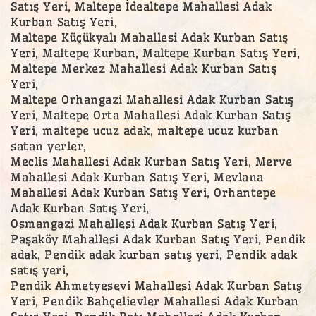
Satış Yeri, Maltepe İdealtepe Mahallesi Adak
Kurban Satış Yeri,
Maltepe Küçükyalı Mahallesi Adak Kurban Satış
Yeri, Maltepe Kurban, Maltepe Kurban Satış Yeri,
Maltepe Merkez Mahallesi Adak Kurban Satış
Yeri,
Maltepe Orhangazi Mahallesi Adak Kurban Satış
Yeri, Maltepe Orta Mahallesi Adak Kurban Satış
Yeri, maltepe ucuz adak, maltepe ucuz kurban
satan yerler,
Meclis Mahallesi Adak Kurban Satış Yeri, Merve
Mahallesi Adak Kurban Satış Yeri, Mevlana
Mahallesi Adak Kurban Satış Yeri, Orhantepe
Adak Kurban Satış Yeri,
Osmangazi Mahallesi Adak Kurban Satış Yeri,
Paşaköy Mahallesi Adak Kurban Satış Yeri, Pendik
adak, Pendik adak kurban satış yeri, Pendik adak
satış yeri,
Pendik Ahmetyesevi Mahallesi Adak Kurban Satış
Yeri, Pendik Bahçelievler Mahallesi Adak Kurban