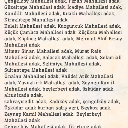
Çengelköy Mahallesi adak, Ferah Mahallesi adak,
Güzeltepe Mahallesi adak, İcadiye Mahallesi adak,
Kandilli Mahallesi adak, Kısıklı Mahallesi adak,
Kirazlıtepe Mahallesi adak
Kuleli Mahallesi adak, Kuzguncuk Mahallesi adak,
Küçük Çamlıca Mahallesi adak, Küçüksu Mahallesi
adak, Küplüce Mahallesi adak, Mehmet Akif Ersoy
Mahallesi adak
Mimar Sinan Mahallesi adak, Murat Reis
Mahallesi adak, Salacak Mahallesi adak, Selamiali
Mahallesi adak, Selimiye Mahallesi adak,
Sultantepe Mahallesi adak
Ünalan Mahallesi adak, Validei Atik Mahallesi
adak, Yavuztürk Mahallesi adak, Zeynep Kamil
Mahallesi adak, beylerbeyi adak, üsküdar adak,
altunizade adak,
sahrayıcedit adak, Kadıköy adak, çengelköy adak,
Üsküdar adak kurban satış yeri, Beykoz adak,
Zeynep Kamil Mahallesi adak, Beylerbeyi
Mahallesi adak
Çengelköy Mahallesi adak, fikirtepe adak,