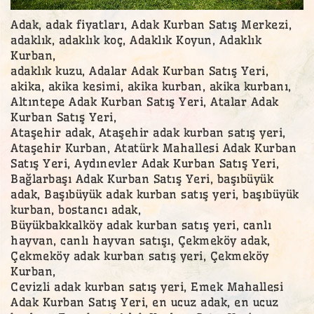
Adak, adak fiyatları, Adak Kurban Satış Merkezi,
adaklık, adaklık koç, Adaklık Koyun, Adaklık
Kurban,
adaklık kuzu, Adalar Adak Kurban Satış Yeri,
akika, akika kesimi, akika kurban, akika kurbanı,
Altıntepe Adak Kurban Satış Yeri, Atalar Adak
Kurban Satış Yeri,
Ataşehir adak, Ataşehir adak kurban satış yeri,
Ataşehir Kurban, Atatürk Mahallesi Adak Kurban
Satış Yeri, Aydınevler Adak Kurban Satış Yeri,
Bağlarbaşı Adak Kurban Satış Yeri, başıbüyük
adak, Başıbüyük adak kurban satış yeri, başıbüyük
kurban, bostancı adak,
Büyükbakkalköy adak kurban satış yeri, canlı
hayvan, canlı hayvan satışı, Çekmeköy adak,
Çekmeköy adak kurban satış yeri, Çekmeköy
Kurban,
Cevizli adak kurban satış yeri, Emek Mahallesi
Adak Kurban Satış Yeri, en ucuz adak, en ucuz