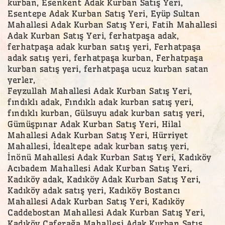
kurban, Esenkent Adak Kurban Satış Yeri,
Esentepe Adak Kurban Satış Yeri, Eyüp Sultan
Mahallesi Adak Kurban Satış Yeri, Fatih Mahallesi
Adak Kurban Satış Yeri, ferhatpaşa adak,
ferhatpaşa adak kurban satış yeri, Ferhatpaşa
adak satış yeri, ferhatpaşa kurban, Ferhatpaşa
kurban satış yeri, ferhatpaşa ucuz kurban satan
yerler,
Feyzullah Mahallesi Adak Kurban Satış Yeri,
fındıklı adak, Fındıklı adak kurban satış yeri,
fındıklı kurban, Gülsuyu adak kurban satış yeri,
Gümüşpınar Adak Kurban Satış Yeri, Hilal
Mahallesi Adak Kurban Satış Yeri, Hürriyet
Mahallesi, İdealtepe adak kurban satış yeri,
İnönü Mahallesi Adak Kurban Satış Yeri, Kadıköy
Acıbadem Mahallesi Adak Kurban Satış Yeri,
Kadıköy adak, Kadıköy Adak Kurban Satış Yeri,
Kadıköy adak satış yeri, Kadıköy Bostancı
Mahallesi Adak Kurban Satış Yeri, Kadıköy
Caddebostan Mahallesi Adak Kurban Satış Yeri,
Kadıköy Caferağa Mahallesi Adak Kurban Satış