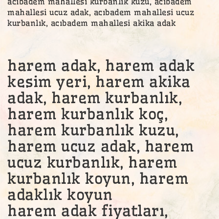
acıbadem mahallesi kurbanlık kuzu, acıbadem
mahallesi ucuz adak, acıbadem mahallesi ucuz
kurbanlık, acıbadem mahallesi akika adak
harem adak, harem adak
kesim yeri, harem akika
adak, harem kurbanlık,
harem kurbanlık koç,
harem kurbanlık kuzu,
harem ucuz adak, harem
ucuz kurbanlık, harem
kurbanlık koyun, harem
adaklık koyun
harem adak fiyatları,