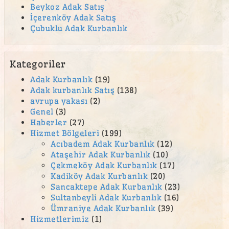
Beykoz Adak Satış
İçerenköy Adak Satış
Çubuklu Adak Kurbanlık
Kategoriler
Adak Kurbanlık
(19)
Adak kurbanlık Satış
(138)
avrupa yakası
(2)
Genel
(3)
Haberler
(27)
Hizmet Bölgeleri
(199)
Acıbadem Adak Kurbanlık
(12)
Ataşehir Adak Kurbanlık
(10)
Çekmeköy Adak Kurbanlık
(17)
Kadiköy Adak Kurbanlık
(20)
Sancaktepe Adak Kurbanlık
(23)
Sultanbeyli Adak Kurbanlık
(16)
Ümraniye Adak Kurbanlık
(39)
Hizmetlerimiz
(1)