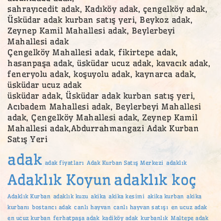
sahrayıcedit adak, Kadıköy adak, çengelköy adak,
Üsküdar adak kurban satış yeri, Beykoz adak,
Zeynep Kamil Mahallesi adak, Beylerbeyi
Mahallesi adak
Çengelköy Mahallesi adak, fikirtepe adak,
hasanpaşa adak, üsküdar ucuz adak, kavacık adak,
feneryolu adak, koşuyolu adak, kaynarca adak,
üsküdar ucuz adak
üsküdar adak, Üsküdar adak kurban satış yeri,
Acıbadem Mahallesi adak, Beylerbeyi Mahallesi
adak, Çengelköy Mahallesi adak, Zeynep Kamil
Mahallesi adak,Abdurrahmangazi Adak Kurban
Satış Yeri
adak
adak fiyatları
Adak Kurban Satış Merkezi
adaklık
Adaklık Koyun
adaklık koç
Adaklık Kurban
adaklık kuzu
akika
akika kesimi
akika kurban
akika
kurbanı
bostancı adak
canlı hayvan
canlı hayvan satışı
en ucuz adak
en ucuz kurban
ferhatpaşa adak
kadiköy adak
kurbanlık
Maltepe adak