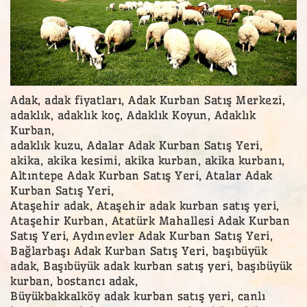
Adak, adak fiyatları, Adak Kurban Satış Merkezi,
adaklık, adaklık koç, Adaklık Koyun, Adaklık
Kurban,
adaklık kuzu, Adalar Adak Kurban Satış Yeri,
akika, akika kesimi, akika kurban, akika kurbanı,
Altıntepe Adak Kurban Satış Yeri, Atalar Adak
Kurban Satış Yeri,
Ataşehir adak, Ataşehir adak kurban satış yeri,
Ataşehir Kurban, Atatürk Mahallesi Adak Kurban
Satış Yeri, Aydınevler Adak Kurban Satış Yeri,
Bağlarbaşı Adak Kurban Satış Yeri, başıbüyük
adak, Başıbüyük adak kurban satış yeri, başıbüyük
kurban, bostancı adak,
Büyükbakkalköy adak kurban satış yeri, canlı