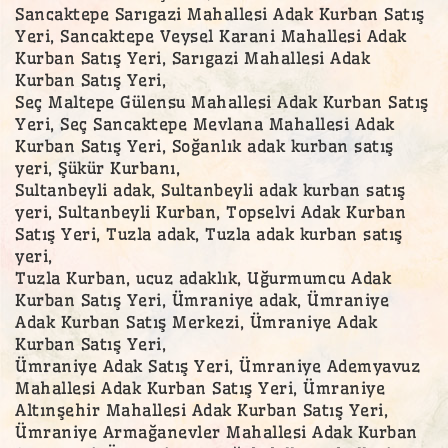
Sancaktepe Sarıgazi Mahallesi Adak Kurban Satış
Yeri, Sancaktepe Veysel Karani Mahallesi Adak
Kurban Satış Yeri, Sarıgazi Mahallesi Adak
Kurban Satış Yeri,
Seç Maltepe Gülensu Mahallesi Adak Kurban Satış
Yeri, Seç Sancaktepe Mevlana Mahallesi Adak
Kurban Satış Yeri, Soğanlık adak kurban satış
yeri, Şükür Kurbanı,
Sultanbeyli adak, Sultanbeyli adak kurban satış
yeri, Sultanbeyli Kurban, Topselvi Adak Kurban
Satış Yeri, Tuzla adak, Tuzla adak kurban satış
yeri,
Tuzla Kurban, ucuz adaklık, Uğurmumcu Adak
Kurban Satış Yeri, Ümraniye adak, Ümraniye
Adak Kurban Satış Merkezi, Ümraniye Adak
Kurban Satış Yeri,
Ümraniye Adak Satış Yeri, Ümraniye Ademyavuz
Mahallesi Adak Kurban Satış Yeri, Ümraniye
Altınşehir Mahallesi Adak Kurban Satış Yeri,
Ümraniye Armağanevler Mahallesi Adak Kurban