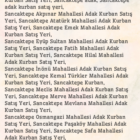
adak kurban satış yeri,
Sancaktepe Akpınar Mahallesi Adak Kurban Satış
Yeri, Sancaktepe Atatürk Mahallesi Adak Kurban
Satış Yeri, Sancaktepe Emek Mahallesi Adak
Kurban Satış Yeri,
Sancaktepe Eyüp Sultan Mahallesi Adak Kurban
Satış Yeri, Sancaktepe Fatih Mahallesi Adak
Kurban Satış Yeri, Sancaktepe Hilal Mahallesi
Adak Kurban Satış Yeri,
Sancaktepe İnönü Mahallesi Adak Kurban Satış
Yeri, Sancaktepe Kemal Türkler Mahallesi Adak
Kurban Satış Yeri, Sancaktepe Kurban,
Sancaktepe Meclis Mahallesi Adak Kurban Satış
Yeri, Sancaktepe Merve Mahallesi Adak Kurban
Satış Yeri, Sancaktepe Mevlana Mahallesi Adak
Kurban Satış Yeri,
Sancaktepe Osmangazi Mahallesi Adak Kurban
Satış Yeri, Sancaktepe Paşaköy Mahallesi Adak
Kurban Satış Yeri, Sancaktepe Safa Mahallesi
Adak Kurban Satış Yeri,