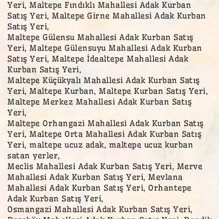
Yeri, Maltepe Fındıklı Mahallesi Adak Kurban
Satış Yeri, Maltepe Girne Mahallesi Adak Kurban
Satış Yeri,
Maltepe Gülensu Mahallesi Adak Kurban Satış
Yeri, Maltepe Gülensuyu Mahallesi Adak Kurban
Satış Yeri, Maltepe İdealtepe Mahallesi Adak
Kurban Satış Yeri,
Maltepe Küçükyalı Mahallesi Adak Kurban Satış
Yeri, Maltepe Kurban, Maltepe Kurban Satış Yeri,
Maltepe Merkez Mahallesi Adak Kurban Satış
Yeri,
Maltepe Orhangazi Mahallesi Adak Kurban Satış
Yeri, Maltepe Orta Mahallesi Adak Kurban Satış
Yeri, maltepe ucuz adak, maltepe ucuz kurban
satan yerler,
Meclis Mahallesi Adak Kurban Satış Yeri, Merve
Mahallesi Adak Kurban Satış Yeri, Mevlana
Mahallesi Adak Kurban Satış Yeri, Orhantepe
Adak Kurban Satış Yeri,
Osmangazi Mahallesi Adak Kurban Satış Yeri,