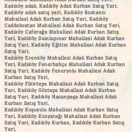
Kadıköy adak, Kadıköy Adak Kurban Satış Yeri,
Kadıköy adak satış yeri, Kadıköy Bostancı
Mahallesi Adak Kurban Satış Yeri, Kadıköy
Caddebostan Mahallesi Adak Kurban Satış Yeri,
Kadıköy Caferağa Mahallesi Adak Kurban Satış
Yeri, Kadıköy Dumlupınar Mahallesi Adak Kurban
Satış Yeri, Kadıköy Eğitim Mahallesi Adak Kurban
Satış Yeri,
Kadıköy Erenköy Mahallesi Adak Kurban Satış
Yeri, Kadıköy Fenerbahçe Mahallesi Adak Kurban
Satış Yeri, Kadıköy Feneryolu Mahallesi Adak
Kurban Satış Yeri,
Kadıköy Fikirtepe Mahallesi Adak Kurban Satış
Yeri, Kadıköy Göztepe Mahallesi Adak Kurban
Satış Yeri, Kadıköy Hasanpaşa Mahallesi Adak
Kurban Satış Yeri,
Kadıköy Koşuyolu Mahallesi Adak Kurban Satış
Yeri, Kadıköy Kozyatağı Mahallesi Adak Kurban
Satış Yeri, Kadıköy Kurban, Kadıköy Kurban Satış
Yeri,