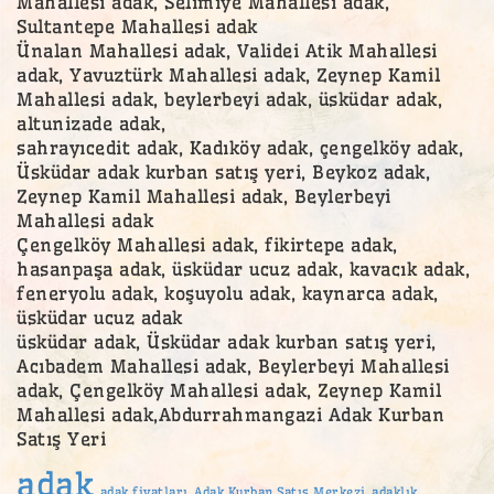
Mahallesi adak, Selimiye Mahallesi adak,
Sultantepe Mahallesi adak
Ünalan Mahallesi adak, Validei Atik Mahallesi
adak, Yavuztürk Mahallesi adak, Zeynep Kamil
Mahallesi adak, beylerbeyi adak, üsküdar adak,
altunizade adak,
sahrayıcedit adak, Kadıköy adak, çengelköy adak,
Üsküdar adak kurban satış yeri, Beykoz adak,
Zeynep Kamil Mahallesi adak, Beylerbeyi
Mahallesi adak
Çengelköy Mahallesi adak, fikirtepe adak,
hasanpaşa adak, üsküdar ucuz adak, kavacık adak,
feneryolu adak, koşuyolu adak, kaynarca adak,
üsküdar ucuz adak
üsküdar adak, Üsküdar adak kurban satış yeri,
Acıbadem Mahallesi adak, Beylerbeyi Mahallesi
adak, Çengelköy Mahallesi adak, Zeynep Kamil
Mahallesi adak,Abdurrahmangazi Adak Kurban
Satış Yeri
adak
adak fiyatları
Adak Kurban Satış Merkezi
adaklık