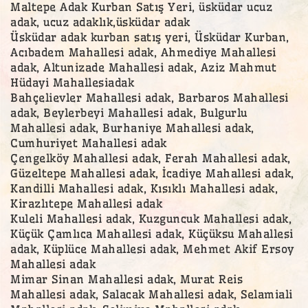
Maltepe Adak Kurban Satış Yeri, üsküdar ucuz
adak, ucuz adaklık,üsküdar adak
Üsküdar adak kurban satış yeri, Üsküdar Kurban,
Acıbadem Mahallesi adak, Ahmediye Mahallesi
adak, Altunizade Mahallesi adak, Aziz Mahmut
Hüdayi Mahallesiadak
Bahçelievler Mahallesi adak, Barbaros Mahallesi
adak, Beylerbeyi Mahallesi adak, Bulgurlu
Mahallesi adak, Burhaniye Mahallesi adak,
Cumhuriyet Mahallesi adak
Çengelköy Mahallesi adak, Ferah Mahallesi adak,
Güzeltepe Mahallesi adak, İcadiye Mahallesi adak,
Kandilli Mahallesi adak, Kısıklı Mahallesi adak,
Kirazlıtepe Mahallesi adak
Kuleli Mahallesi adak, Kuzguncuk Mahallesi adak,
Küçük Çamlıca Mahallesi adak, Küçüksu Mahallesi
adak, Küplüce Mahallesi adak, Mehmet Akif Ersoy
Mahallesi adak
Mimar Sinan Mahallesi adak, Murat Reis
Mahallesi adak, Salacak Mahallesi adak, Selamiali