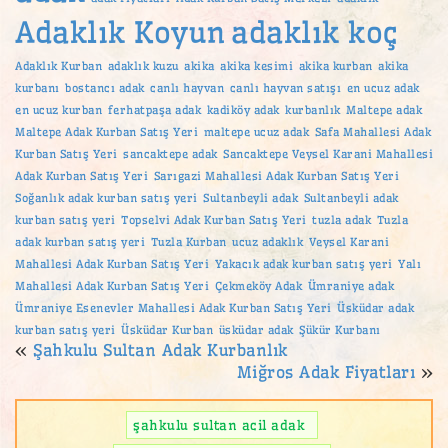
Adaklık Koyun
adaklık koç
Adaklık Kurban
adaklık kuzu
akika
akika kesimi
akika kurban
akika
kurbanı
bostancı adak
canlı hayvan
canlı hayvan satışı
en ucuz adak
en ucuz kurban
ferhatpaşa adak
kadiköy adak
kurbanlık
Maltepe adak
Maltepe Adak Kurban Satış Yeri
maltepe ucuz adak
Safa Mahallesi Adak
Kurban Satış Yeri
sancaktepe adak
Sancaktepe Veysel Karani Mahallesi
Adak Kurban Satış Yeri
Sarıgazi Mahallesi Adak Kurban Satış Yeri
Soğanlık adak kurban satış yeri
Sultanbeyli adak
Sultanbeyli adak
kurban satış yeri
Topselvi Adak Kurban Satış Yeri
tuzla adak
Tuzla
adak kurban satış yeri
Tuzla Kurban
ucuz adaklık
Veysel Karani
Mahallesi Adak Kurban Satış Yeri
Yakacık adak kurban satış yeri
Yalı
Mahallesi Adak Kurban Satış Yeri
Çekmeköy Adak
Ümraniye adak
Ümraniye Esenevler Mahallesi Adak Kurban Satış Yeri
Üsküdar adak
kurban satış yeri
Üsküdar Kurban
üsküdar adak
Şükür Kurbanı
«
Şahkulu Sultan Adak Kurbanlık
Miğros Adak Fiyatları
»
şahkulu sultan acil adak