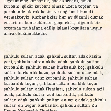
Tesisimizde kurbanlık, adak kurbanı, akika
kurbanı, şükür kurbanı olmak üzere toptan ve
perakende olarak kesim ve dağıtım hizmeti
vermekteyiz. Kurbanlıklar her ay düzenli olarak
veteriner kontrolünden geçmekte, hijyenik bir
ortamda muhafaza edilip islami koşullara uygun
olarak kesilmektedir.
şahkulu sultan adak, şahkulu sultan adak kesim
yeri, şahkulu sultan akika adak, şahkulu sultan
kurbanlık, şahkulu sultan kurbanlık koç, şahkulu
sultan kurbanlık kuzu, şahkulu sultan ucuz adak,
şahkulu sultan ucuz kurbanlık, şahkulu sultan
kurbanlık koyun, şahkulu sultan adaklık koyun
şahkulu sultan adak fiyatları, şahkulu sultan acil
adak, şahkulu sultan acil kurbanlık, şahkulu
sultan adak, şahkulu sultan en ucuz adak, şahkulu
sultan en uygun kurbanlık, şahkulu sultan En
Uygun Kurbanlık Fiyatları,