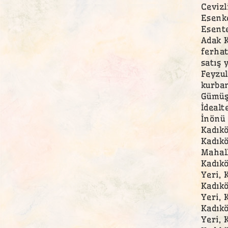
Cevizl
Esenke
Esente
Adak K
ferhat
satış 
Feyzul
kurban
Gümüşp
İdealt
İnönü 
Kadıkö
Kadıkö
Mahall
Kadıkö
Yeri, 
Kadıkö
Yeri, 
Kadıkö
Yeri, 