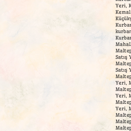
Yeri, 
Kemal 
Küçüky
Kurban
kurban
Kurban
Mahall
Maltep
Satış 
Maltep
Satış 
Maltep
Yeri, 
Maltep
Yeri, 
Maltep
Yeri, 
Maltep
Maltep
Maltep