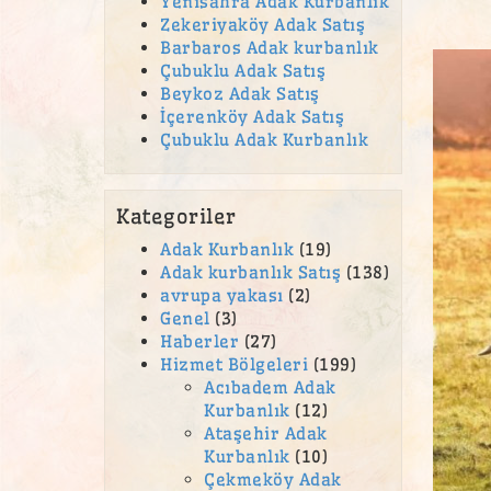
Yenisahra Adak Kurbanlık
Zekeriyaköy Adak Satış
Barbaros Adak kurbanlık
Çubuklu Adak Satış
Beykoz Adak Satış
İçerenköy Adak Satış
Çubuklu Adak Kurbanlık
Kategoriler
Adak Kurbanlık
(19)
Adak kurbanlık Satış
(138)
avrupa yakası
(2)
Genel
(3)
Haberler
(27)
Hizmet Bölgeleri
(199)
Acıbadem Adak
Kurbanlık
(12)
Ataşehir Adak
Kurbanlık
(10)
Çekmeköy Adak