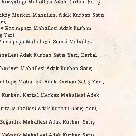
y Kozyatağı Mahallesi Adak Kurban Satış
dıköy Merkez Mahallesi Adak Kurban Satış
ri,
öy Rasimpaşa Mahallesi Adak Kurban
ş Yeri,
 Zühtüpaşa Mahallesi-Semti Mahallesi
ahallesi Adak Kurban Satış Yeri, Kartal
mhuriyet Mahallesi Adak Kurban Satış
rlıtepe Mahallesi Adak Kurban Satış Yeri,
l Kurban, Kartal Merkez Mahallesi Adak
Orta Mahallesi Adak Kurban Satış Yeri,
 Soğanlık Mahallesi Adak Kurban Satış
 Yakacık Mahallesi Adak Kurban Satış