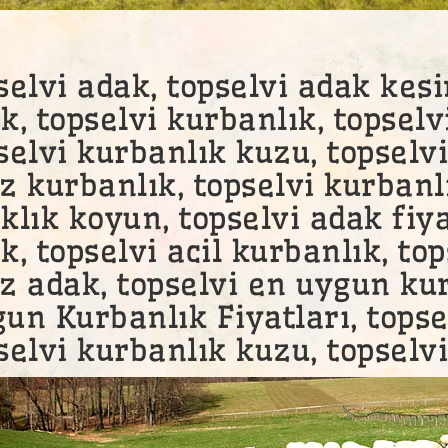
selvi adak, topselvi adak kesi
k, topselvi kurbanlık, topselv
selvi kurbanlık kuzu, topselvi
z kurbanlık, topselvi kurbanl
klık koyun, topselvi adak fiyat
k, topselvi acil kurbanlık, to
z adak, topselvi en uygun kur
un Kurbanlık Fiyatları, topse
selvi kurbanlık kuzu, topselv