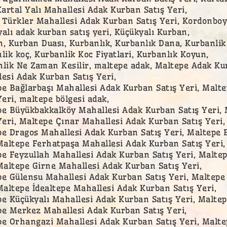
Kartal Yalı Mahallesi Adak Kurban Satış Yeri,
Türkler Mahallesi Adak Kurban Satış Yeri, Kordonboyu
alı adak kurban satış yeri, Küçükyalı Kurban,
, Kurban Duası, Kurbanlık, Kurbanlık Dana, Kurbanlik D
lik koç, Kurbanlik Koc Fiyatlari, Kurbanlık Koyun,
lik Ne Zaman Kesilir, maltepe adak, Maltepe Adak Kur
esi Adak Kurban Satış Yeri,
e Bağlarbaşı Mahallesi Adak Kurban Satış Yeri, Malt
Yeri, maltepe bölgesi adak,
e Büyükbakkalköy Mahallesi Adak Kurban Satış Yeri, 
Yeri, Maltepe Çınar Mahallesi Adak Kurban Satış Yeri,
e Dragos Mahallesi Adak Kurban Satış Yeri, Maltepe 
Maltepe Ferhatpaşa Mahallesi Adak Kurban Satış Yeri,
e Feyzullah Mahallesi Adak Kurban Satış Yeri, Maltep
Maltepe Girne Mahallesi Adak Kurban Satış Yeri,
e Gülensu Mahallesi Adak Kurban Satış Yeri, Maltepe
Maltepe İdealtepe Mahallesi Adak Kurban Satış Yeri,
e Küçükyalı Mahallesi Adak Kurban Satış Yeri, Maltep
e Merkez Mahallesi Adak Kurban Satış Yeri,
e Orhangazi Mahallesi Adak Kurban Satış Yeri, Malte