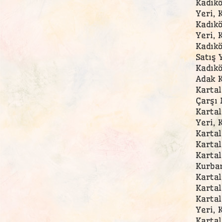
Kadıkö
Yeri, 
Kadıkö
Yeri, 
Kadık
Satış 
Kadıkö
Adak K
Kartal
Çarşı 
Kartal
Yeri, 
Kartal
Kartal
Kartal
Kurban
Kartal
Kartal
Kartal
Yeri, 
Kartal