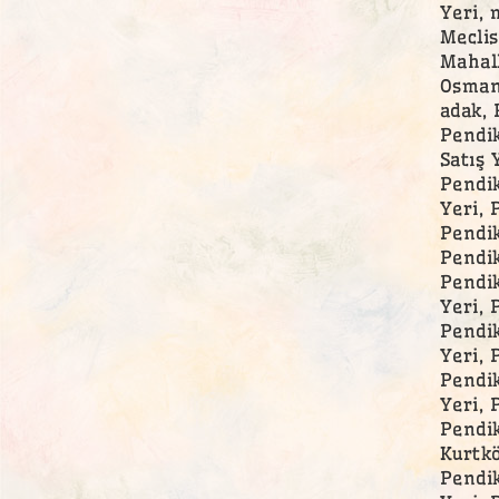
Yeri, 
Meclis
Mahall
Osmang
adak, 
Pendik
Satış 
Pendik
Yeri, 
Pendik
Pendik
Pendik
Yeri, 
Pendik
Yeri, 
Pendik
Yeri, 
Pendik
Kurtkö
Pendik