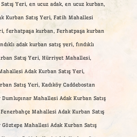
Satış Yeri, en ucuz adak, en ucuz kurban,
k Kurban Satış Yeri, Fatih Mahallesi
eri, ferhatpaşa kurban, Ferhatpaşa kurban
ndıklı adak kurban satış yeri, fındıklı
rban Satış Yeri, Hürriyet Mahallesi,
ahallesi Adak Kurban Satış Yeri,
urban Satış Yeri, Kadıköy Caddebostan
y Dumlupınar Mahallesi Adak Kurban Satış
 Fenerbahçe Mahallesi Adak Kurban Satış
y Göztepe Mahallesi Adak Kurban Satış