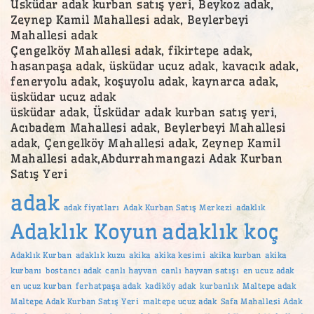
Üsküdar adak kurban satış yeri, Beykoz adak,
Zeynep Kamil Mahallesi adak, Beylerbeyi
Mahallesi adak
Çengelköy Mahallesi adak, fikirtepe adak,
hasanpaşa adak, üsküdar ucuz adak, kavacık adak,
feneryolu adak, koşuyolu adak, kaynarca adak,
üsküdar ucuz adak
üsküdar adak, Üsküdar adak kurban satış yeri,
Acıbadem Mahallesi adak, Beylerbeyi Mahallesi
adak, Çengelköy Mahallesi adak, Zeynep Kamil
Mahallesi adak,Abdurrahmangazi Adak Kurban
Satış Yeri
adak
adak fiyatları
Adak Kurban Satış Merkezi
adaklık
Adaklık Koyun
adaklık koç
Adaklık Kurban
adaklık kuzu
akika
akika kesimi
akika kurban
akika
kurbanı
bostancı adak
canlı hayvan
canlı hayvan satışı
en ucuz adak
en ucuz kurban
ferhatpaşa adak
kadiköy adak
kurbanlık
Maltepe adak
Maltepe Adak Kurban Satış Yeri
maltepe ucuz adak
Safa Mahallesi Adak