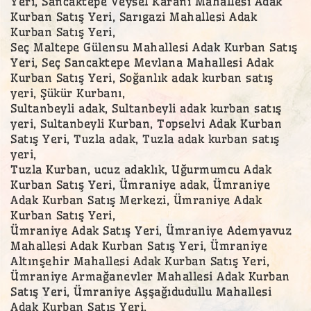
Yeri, Sancaktepe Veysel Karani Mahallesi Adak
Kurban Satış Yeri, Sarıgazi Mahallesi Adak
Kurban Satış Yeri,
Seç Maltepe Gülensu Mahallesi Adak Kurban Satış
Yeri, Seç Sancaktepe Mevlana Mahallesi Adak
Kurban Satış Yeri, Soğanlık adak kurban satış
yeri, Şükür Kurbanı,
Sultanbeyli adak, Sultanbeyli adak kurban satış
yeri, Sultanbeyli Kurban, Topselvi Adak Kurban
Satış Yeri, Tuzla adak, Tuzla adak kurban satış
yeri,
Tuzla Kurban, ucuz adaklık, Uğurmumcu Adak
Kurban Satış Yeri, Ümraniye adak, Ümraniye
Adak Kurban Satış Merkezi, Ümraniye Adak
Kurban Satış Yeri,
Ümraniye Adak Satış Yeri, Ümraniye Ademyavuz
Mahallesi Adak Kurban Satış Yeri, Ümraniye
Altınşehir Mahallesi Adak Kurban Satış Yeri,
Ümraniye Armağanevler Mahallesi Adak Kurban
Satış Yeri, Ümraniye Aşşağıdudullu Mahallesi
Adak Kurban Satış Yeri,