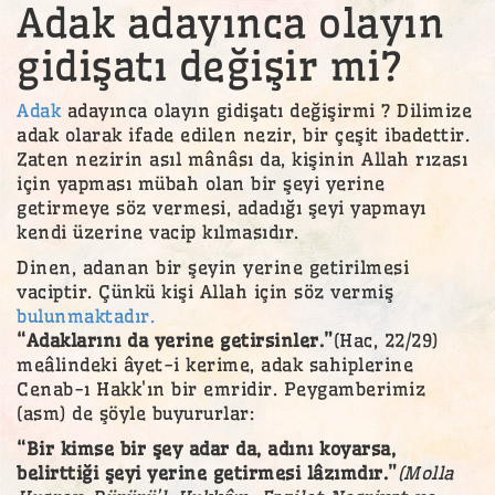
Adak adayınca olayın
gidişatı değişir mi?
Adak
adayınca olayın gidişatı değişirmi ? Dilimize
adak olarak ifade edilen nezir, bir çeşit ibadettir.
Zaten nezirin asıl mânâsı da, kişinin Allah rızası
için yapması mübah olan bir şeyi yerine
getirmeye söz vermesi, adadığı şeyi yapmayı
kendi üzerine vacip kılmasıdır.
Dinen, adanan bir şeyin yerine getirilmesi
vaciptir. Çünkü kişi Allah için söz vermiş
bulunmaktadır.
“Adaklarını da yerine getirsinler.”
(Hac, 22/29)
meâlindeki âyet-i kerime, adak sahiplerine
Cenab-ı Hakk'ın bir emridir. Peygamberimiz
(asm) de şöyle buyururlar:
“Bir kimse bir şey adar da, adını koyarsa,
belirttiği şeyi yerine getirmesi lâzımdır.”
(Molla