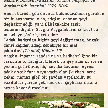
Husrev, Dürürü’l-Hukkâm, Fazilet Neşriyat ve
Matbaacılık, İstanbul 1976, II/45)
Ancak burada göz önünde bulundurulması gereken
bir husus varsa, o da, adağın, adanan şeyi
değiştirmediği, yani İlâhî takdire tesiri
bulunmadığıdır. Sevgili Peygamberimiz (asv) bu
meseleye şöyle işaret eder:
“Adak, kaderden hiçbir şeyi değiştirmez. Ancak
cimri kişiden adağı sebebiyle bir mal
çıkarılır.”
(Tirmizî, Nüzûr: 10)
Adağın, insanın saadetine ve bedbahtlığına bir
tesirinin olmadığını bilerek bir şey adanır, sonra
yerine getirilirse, kişi sevaba kavuşur. Ayrıca
adak ancak farz veya vacip olan (kurban, oruç,
zekat, namaz gibi) bir şeyden yapılabilir. Bu
vazifeleri yerine getirmek de, şüphesiz insana
sevap kazandıracaktır.