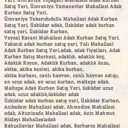
Yeri, Ümraniye Topağacı Mahallesi Adak Kurban
Satış Yeri, Ümraniye Yamanevler Mahallesi Adak
Kurban Satış Yeri,
Ümraniye Yukarıdudullu Mahallesi Adak Kurban
Satış Yeri, Üsküdar adak, Üsküdar adak kurban
satış yeri, Üsküdar Kurban,
Veysel Karani Mahallesi Adak Kurban Satış Yeri,
Yakacık adak kurban satış yeri, Yalı Mahallesi
Adak Kurban Satış Yeri,adak, adak fiyatları, Adak
Kurban Satış Merkezi, adaklık, adaklık koç,
Adaklık Koyun, Adaklık Kurban, adaklık kuzu,
akika, akika kesimi, akika kurban,
akika kurbanı, canlı hayvan, canlı hayvan satışı,
en ucuz adak, en ucuz kurban, maltepe adak,
Maltepe Adak Kurban Satış Yeri, üsküdar ucuz
adak, ucuz adaklık,üsküdar adak
Üsküdar adak kurban satış yeri, Üsküdar Kurban,
Acıbadem Mahallesi adak, Ahmediye Mahallesi
adak, Altunizade Mahallesi adak, Aziz Mahmut
Hüdayi Mahallesiadak
Bahçelievler Mahallesi adak, Barbaros Mahallesi