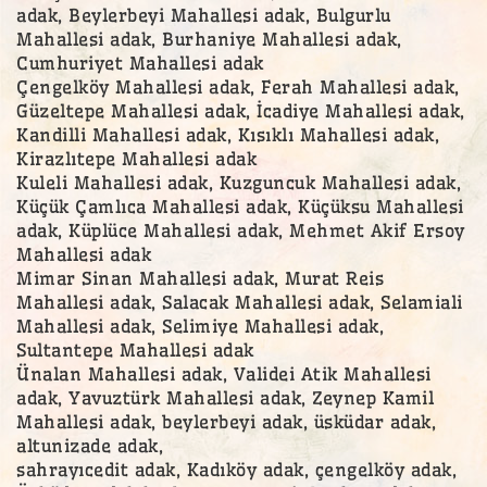
adak, Beylerbeyi Mahallesi adak, Bulgurlu
Mahallesi adak, Burhaniye Mahallesi adak,
Cumhuriyet Mahallesi adak
Çengelköy Mahallesi adak, Ferah Mahallesi adak,
Güzeltepe Mahallesi adak, İcadiye Mahallesi adak,
Kandilli Mahallesi adak, Kısıklı Mahallesi adak,
Kirazlıtepe Mahallesi adak
Kuleli Mahallesi adak, Kuzguncuk Mahallesi adak,
Küçük Çamlıca Mahallesi adak, Küçüksu Mahallesi
adak, Küplüce Mahallesi adak, Mehmet Akif Ersoy
Mahallesi adak
Mimar Sinan Mahallesi adak, Murat Reis
Mahallesi adak, Salacak Mahallesi adak, Selamiali
Mahallesi adak, Selimiye Mahallesi adak,
Sultantepe Mahallesi adak
Ünalan Mahallesi adak, Validei Atik Mahallesi
adak, Yavuztürk Mahallesi adak, Zeynep Kamil
Mahallesi adak, beylerbeyi adak, üsküdar adak,
altunizade adak,
sahrayıcedit adak, Kadıköy adak, çengelköy adak,