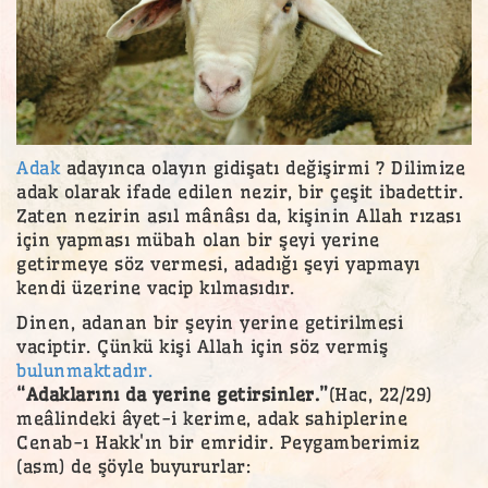
Adak
adayınca olayın gidişatı değişirmi ? Dilimize
adak olarak ifade edilen nezir, bir çeşit ibadettir.
Zaten nezirin asıl mânâsı da, kişinin Allah rızası
için yapması mübah olan bir şeyi yerine
getirmeye söz vermesi, adadığı şeyi yapmayı
kendi üzerine vacip kılmasıdır.
Dinen, adanan bir şeyin yerine getirilmesi
vaciptir. Çünkü kişi Allah için söz vermiş
bulunmaktadır.
“Adaklarını da yerine getirsinler.”
(Hac, 22/29)
meâlindeki âyet-i kerime, adak sahiplerine
Cenab-ı Hakk'ın bir emridir. Peygamberimiz
(asm) de şöyle buyururlar: