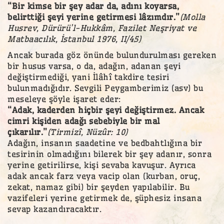
“Bir kimse bir şey adar da, adını koyarsa,
belirttiği şeyi yerine getirmesi lâzımdır.”
(Molla
Husrev, Dürürü’l-Hukkâm, Fazilet Neşriyat ve
Matbaacılık, İstanbul 1976, II/45)
Ancak burada göz önünde bulundurulması gereken
bir husus varsa, o da, adağın, adanan şeyi
değiştirmediği, yani İlâhî takdire tesiri
bulunmadığıdır. Sevgili Peygamberimiz (asv) bu
meseleye şöyle işaret eder:
“Adak, kaderden hiçbir şeyi değiştirmez. Ancak
cimri kişiden adağı sebebiyle bir mal
çıkarılır.”
(Tirmizî, Nüzûr: 10)
Adağın, insanın saadetine ve bedbahtlığına bir
tesirinin olmadığını bilerek bir şey adanır, sonra
yerine getirilirse, kişi sevaba kavuşur. Ayrıca
adak ancak farz veya vacip olan (kurban, oruç,
zekat, namaz gibi) bir şeyden yapılabilir. Bu
vazifeleri yerine getirmek de, şüphesiz insana
sevap kazandıracaktır.