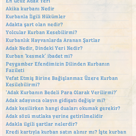
En Ucuz Adak Yeri
Akika kurbanı Nedir
Kurbanla İlgili Hükümler
Adakta şart olan nedir?
Yolcular Kurban Kesebilirmi?
Kurbanlık Hayvanlarda Aranan Şartlar
Adak Nedir, Dindeki Yeri Nedir?
Kurban ‘kesmek’ ibadet mi?
Peygamber Efendimizin Dilinden Kurbanın
Fazileti
Vefat Etmiş Birine Bağişlanmaz Üzere Kurban
Kesilebilirmi?
‘Adak Kurbanın Bedeli Para Olarak Verilirmi?’
Adak adayınca olayın gidişatı değişir mi?
Adak kesilirken hangi duaları okumak gerekir?
Adak sözü mutlaka yerine getirilmelidir
Adakla ilgili şartlar nelerdir?
Kredi kartıyla kurban satın alınır mı? İşte kurban