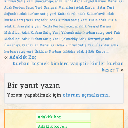
Kurban Satış Yeri
sancaktepe adak
Sancaktepe Veysel Karani Mahallesi
Adak Kurban Satış Yeri
Sarıgazi Mahallesi Adak Kurban Satış Yeri
Soğanlık adak kurban satış yeri
Sultanbeyli adak
Sultanbeyli adak
kurban satış yeri
Topselvi Adak Kurban Satış Yeri
tuzla adak
Tuzla
adak kurban satış yeri
Tuzla Kurban
ucuz adaklık
Veysel Karani
Mahallesi Adak Kurban Satış Yeri
Yakacık adak kurban satış yeri
Yalı
Mahallesi Adak Kurban Satış Yeri
Çekmeköy Adak
Ümraniye adak
Ümraniye Esenevler Mahallesi Adak Kurban Satış Yeri
Üsküdar adak
kurban satış yeri
Üsküdar Kurban
üsküdar adak
Şükür Kurbanı
«
Adaklık Koç
Kurban kesmek kimlere vaciptir kimler kurban
keser ?
»
Bir yanıt yazın
Yorum yapabilmek için
oturum açmalısınız
.
adaklık koç
Adaklık Koyun