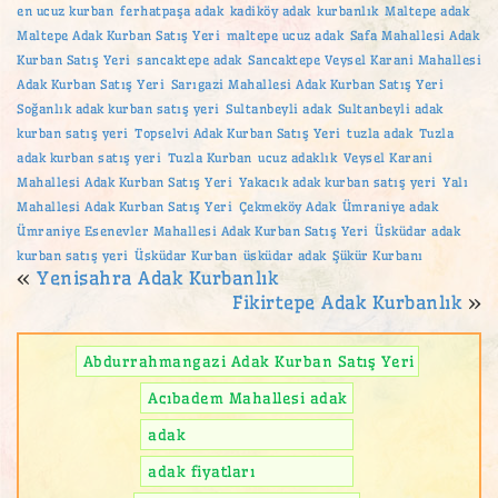
en ucuz kurban
ferhatpaşa adak
kadiköy adak
kurbanlık
Maltepe adak
Maltepe Adak Kurban Satış Yeri
maltepe ucuz adak
Safa Mahallesi Adak
Kurban Satış Yeri
sancaktepe adak
Sancaktepe Veysel Karani Mahallesi
Adak Kurban Satış Yeri
Sarıgazi Mahallesi Adak Kurban Satış Yeri
Soğanlık adak kurban satış yeri
Sultanbeyli adak
Sultanbeyli adak
kurban satış yeri
Topselvi Adak Kurban Satış Yeri
tuzla adak
Tuzla
adak kurban satış yeri
Tuzla Kurban
ucuz adaklık
Veysel Karani
Mahallesi Adak Kurban Satış Yeri
Yakacık adak kurban satış yeri
Yalı
Mahallesi Adak Kurban Satış Yeri
Çekmeköy Adak
Ümraniye adak
Ümraniye Esenevler Mahallesi Adak Kurban Satış Yeri
Üsküdar adak
kurban satış yeri
Üsküdar Kurban
üsküdar adak
Şükür Kurbanı
«
Yenisahra Adak Kurbanlık
Fikirtepe Adak Kurbanlık
»
Abdurrahmangazi Adak Kurban Satış Yeri
Acıbadem Mahallesi adak
adak
adak fiyatları