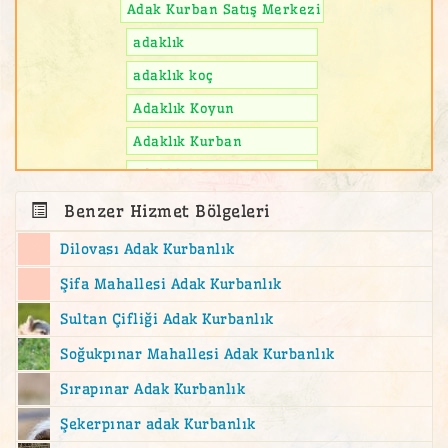
Adak Kurban Satış Merkezi
adaklık
adaklık koç
Adaklık Koyun
Adaklık Kurban
adaklık kuzu
Adalar Adak Kurban Satış Yeri
Benzer Hizmet Bölgeleri
Ahmediye Mahallesi adak
Dilovası Adak Kurbanlık
akika
Şifa Mahallesi Adak Kurbanlık
akika kesimi
Sultan Çifliği Adak Kurbanlık
akika kurban
Soğukpınar Mahallesi Adak Kurbanlık
akika kurbanı
Sırapınar Adak Kurbanlık
Altıntepe Adak Kurban Satış Yeri
Şekerpınar adak Kurbanlık
altunizade adak