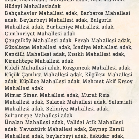
Hüdayi Mahallesiadak
Bahçelievler Mahallesi adak, Barbaros Mahallesi
adak, Beylerbeyi Mahallesi adak, Bulgurlu
Mahallesi adak, Burhaniye Mahallesi adak,
Cumhuriyet Mahallesi adak
Çengelköy Mahallesi adak, Ferah Mahallesi adak,
Güzeltepe Mahallesi adak, İcadiye Mahallesi adak,
Kandilli Mahallesi adak, Kısıklı Mahallesi adak,
Kirazlıtepe Mahallesi adak
Kuleli Mahallesi adak, Kuzguncuk Mahallesi adak,
Küçük Çamlıca Mahallesi adak, Küçüksu Mahallesi
adak, Küplüce Mahallesi adak, Mehmet Akif Ersoy
Mahallesi adak
Mimar Sinan Mahallesi adak, Murat Reis
Mahallesi adak, Salacak Mahallesi adak, Selamiali
Mahallesi adak, Selimiye Mahallesi adak,
Sultantepe Mahallesi adak
Ünalan Mahallesi adak, Validei Atik Mahallesi
adak, Yavuztürk Mahallesi adak, Zeynep Kamil
Mahallesi adak, beylerbeyi adak, üsküdar adak,