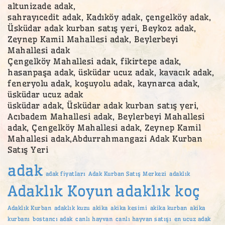
altunizade adak,
sahrayıcedit adak, Kadıköy adak, çengelköy adak,
Üsküdar adak kurban satış yeri, Beykoz adak,
Zeynep Kamil Mahallesi adak, Beylerbeyi
Mahallesi adak
Çengelköy Mahallesi adak, fikirtepe adak,
hasanpaşa adak, üsküdar ucuz adak, kavacık adak,
feneryolu adak, koşuyolu adak, kaynarca adak,
üsküdar ucuz adak
üsküdar adak, Üsküdar adak kurban satış yeri,
Acıbadem Mahallesi adak, Beylerbeyi Mahallesi
adak, Çengelköy Mahallesi adak, Zeynep Kamil
Mahallesi adak,Abdurrahmangazi Adak Kurban
Satış Yeri
adak
adak fiyatları
Adak Kurban Satış Merkezi
adaklık
Adaklık Koyun
adaklık koç
Adaklık Kurban
adaklık kuzu
akika
akika kesimi
akika kurban
akika
kurbanı
bostancı adak
canlı hayvan
canlı hayvan satışı
en ucuz adak