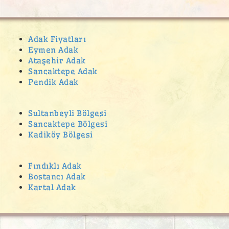
ferhatpaşa ucuz kurban satan yerler
Feyzullah Mahallesi Adak Kurban Satış Yeri
Adak Fiyatları
Eymen Adak
fikirtepe adak
Ataşehir Adak
Gülsuyu adak kurban satış yeri
Sancaktepe Adak
Pendik Adak
Gümüşpınar Adak Kurban Satış Yeri
Güzeltepe Mahallesi adak
Sultanbeyli Bölgesi
hasanpaşa adak
Sancaktepe Bölgesi
Kadiköy Bölgesi
Hilal Mahallesi Adak Kurban Satış Yeri
Hürriyet Mahallesi
Fındıklı Adak
İcadiye Mahallesi adak
Bostancı Adak
İdealtepe adak kurban satış yeri
Kartal Adak
İnönü Mahallesi Adak Kurban Satış Yeri
kadiköy adak