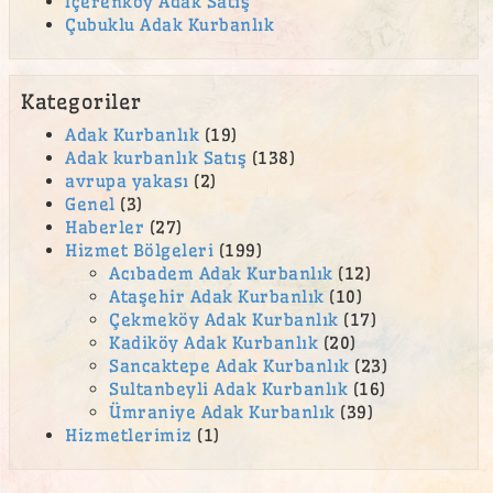
İçerenköy Adak Satış
Emek Mahallesi Adak Kurban Satış Yeri
Çubuklu Adak Kurbanlık
en ucuz adak
en ucuz kurban
Kategoriler
Esenkent Adak Kurban Satış Yeri
Adak Kurbanlık
(19)
Adak kurbanlık Satış
(138)
Esentepe Adak Kurban Satış Yeri
avrupa yakası
(2)
Eyüp Sultan Mahallesi Adak Kurban Satış Yeri
Genel
(3)
Haberler
(27)
Fatih Mahallesi Adak Kurban Satış Yeri
Hizmet Bölgeleri
(199)
Acıbadem Adak Kurbanlık
(12)
feneryolu adak
Ataşehir Adak Kurbanlık
(10)
Ferah Mahallesi adak
Çekmeköy Adak Kurbanlık
(17)
Kadiköy Adak Kurbanlık
(20)
ferhatpaşa adak
Sancaktepe Adak Kurbanlık
(23)
ferhatpaşa adak kurban satış yeri
Sultanbeyli Adak Kurbanlık
(16)
Ümraniye Adak Kurbanlık
(39)
Ferhatpaşa adak satış yeri
Hizmetlerimiz
(1)
ferhatpaşa kurban
Ferhatpaşa kurban satış yeri