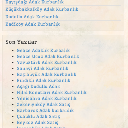
Beylerbeyi Mahallesi adak
Kayışdağı Adak Kurbanlık
Küçükbakkalköy Adak Kurbanlık
bostancı adak
Dudullu Adak Kurbanlık
Bulgurlu Mahallesi adak
Kadiköy Adak Kurbanlık
Burhaniye Mahallesi adak
Büyükbakkalköy adak kurban satış yeri
Son Yazılar
canlı hayvan
Gebze Adaklık Kurbalık
Gebze Ucuz Adak Kurbanlık
canlı hayvan satışı
Yavuztürk Adak Kurbanlık
Çekmeköy Adak
Sanayi Adak Kurbanlık
Başıbüyük Adak Kurbanlık
Çekmeköy adak kurban satış yeri
Fındıklı Adak Kurbanlık
Aşağı Dudullu Adak
Çekmeköy Kurban
Hilal Konutları Adak Kurbanlık
çengelköy adak
Yenisahra Adak Kurbanlık
Zekeriyaköy Adak Satış
Çengelköy Mahallesi adak
Barbaros Adak kurbanlık
cevizli adak kurban satış yeri
Çubuklu Adak Satış
Beykoz Adak Satış
Cumhuriyet Mahallesi adak