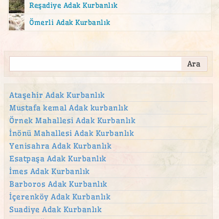
Reşadiye Adak Kurbanlık
Altunizade Mahallesi adak
Ömerli Adak Kurbanlık
Atalar Adak Kurban Satış Yeri
ataşehir adak
Ataşehir adak kurban satış yeri
Ataşehir Kurban
Atatürk Mahallesi Adak Kurban Satış Yeri
Ataşehir Adak Kurbanlık
Mustafa kemal Adak kurbanlık
Aydınevler Adak Kurban Satış Yeri
Örnek Mahallesi Adak Kurbanlık
Aziz Mahmut Hüdayi Mahallesi adak
İnönü Mahallesi Adak Kurbanlık
Bağlarbaşı Adak Kurban Satış Yeri
Yenisahra Adak Kurbanlık
Bahçelievler Mahallesi adak
Esatpaşa Adak Kurbanlık
İmes Adak Kurbanlık
Barbaros Mahallesi adak
Barboros Adak Kurbanlık
beykoz adak
İçerenköy Adak Kurbanlık
beylerbeyi adak
Suadiye Adak Kurbanlık