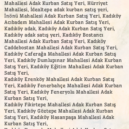
Mahallesi Adak Kurban Satış Yeri, Hürriyet
Mahallesi, İdealtepe adak kurban satış yeri,
İnönü Mahallesi Adak Kurban Satış Yeri, Kadıköy
Acıbadem Mahallesi Adak Kurban Satış Yeri,
Kadıköy adak, Kadıköy Adak Kurban Satış Yeri,
Kadıköy adak satış yeri, Kadıköy Bostancı
Mahallesi Adak Kurban Satış Yeri, Kadıköy
Caddebostan Mahallesi Adak Kurban Satış Yeri,
Kadıköy Caferağa Mahallesi Adak Kurban Satış
Yeri, Kadıköy Dumlupınar Mahallesi Adak Kurban
Satış Yeri, Kadıköy Eğitim Mahallesi Adak Kurban
Satış Yeri,
Kadıköy Erenköy Mahallesi Adak Kurban Satış
Yeri, Kadıköy Fenerbahçe Mahallesi Adak Kurban
Satış Yeri, Kadıköy Feneryolu Mahallesi Adak
Kurban Satış Yeri,
Kadıköy Fikirtepe Mahallesi Adak Kurban Satış
Yeri, Kadıköy Göztepe Mahallesi Adak Kurban
Satış Yeri, Kadıköy Hasanpaşa Mahallesi Adak
Kurban Satış Yeri,