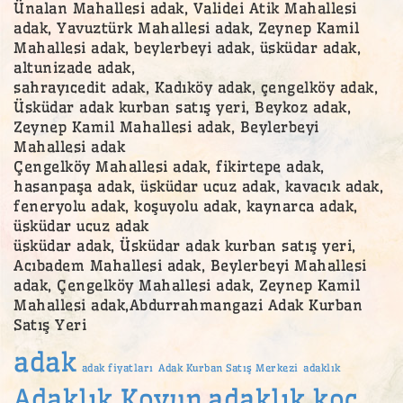
Ünalan Mahallesi adak, Validei Atik Mahallesi
adak, Yavuztürk Mahallesi adak, Zeynep Kamil
Mahallesi adak, beylerbeyi adak, üsküdar adak,
altunizade adak,
sahrayıcedit adak, Kadıköy adak, çengelköy adak,
Üsküdar adak kurban satış yeri, Beykoz adak,
Zeynep Kamil Mahallesi adak, Beylerbeyi
Mahallesi adak
Çengelköy Mahallesi adak, fikirtepe adak,
hasanpaşa adak, üsküdar ucuz adak, kavacık adak,
feneryolu adak, koşuyolu adak, kaynarca adak,
üsküdar ucuz adak
üsküdar adak, Üsküdar adak kurban satış yeri,
Acıbadem Mahallesi adak, Beylerbeyi Mahallesi
adak, Çengelköy Mahallesi adak, Zeynep Kamil
Mahallesi adak,Abdurrahmangazi Adak Kurban
Satış Yeri
adak
adak fiyatları
Adak Kurban Satış Merkezi
adaklık
Adaklık Koyun
adaklık koç