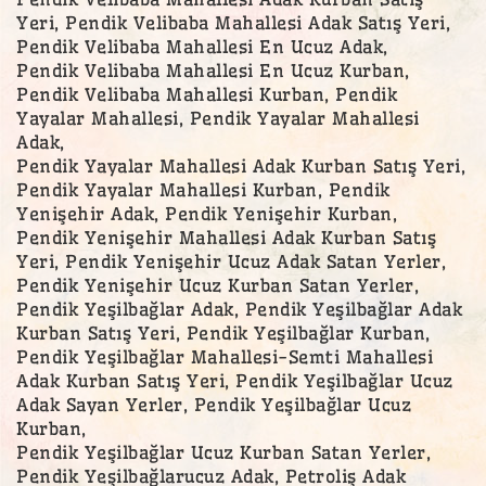
Yeri, Pendik Velibaba Mahallesi Adak Satış Yeri,
Pendik Velibaba Mahallesi En Ucuz Adak,
Pendik Velibaba Mahallesi En Ucuz Kurban,
Pendik Velibaba Mahallesi Kurban, Pendik
Yayalar Mahallesi, Pendik Yayalar Mahallesi
Adak,
Pendik Yayalar Mahallesi Adak Kurban Satış Yeri,
Pendik Yayalar Mahallesi Kurban, Pendik
Yenişehir Adak, Pendik Yenişehir Kurban,
Pendik Yenişehir Mahallesi Adak Kurban Satış
Yeri, Pendik Yenişehir Ucuz Adak Satan Yerler,
Pendik Yenişehir Ucuz Kurban Satan Yerler,
Pendik Yeşilbağlar Adak, Pendik Yeşilbağlar Adak
Kurban Satış Yeri, Pendik Yeşilbağlar Kurban,
Pendik Yeşilbağlar Mahallesi-Semti Mahallesi
Adak Kurban Satış Yeri, Pendik Yeşilbağlar Ucuz
Adak Sayan Yerler, Pendik Yeşilbağlar Ucuz
Kurban,
Pendik Yeşilbağlar Ucuz Kurban Satan Yerler,
Pendik Yeşilbağlarucuz Adak, Petroliş Adak