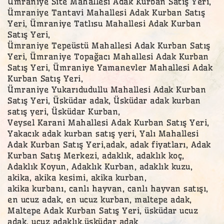
Ümraniye Site Mahallesi Adak Kurban Satış Yeri,
Ümraniye Tantavi Mahallesi Adak Kurban Satış
Yeri, Ümraniye Tatlısu Mahallesi Adak Kurban
Satış Yeri,
Ümraniye Tepeüstü Mahallesi Adak Kurban Satış
Yeri, Ümraniye Topağacı Mahallesi Adak Kurban
Satış Yeri, Ümraniye Yamanevler Mahallesi Adak
Kurban Satış Yeri,
Ümraniye Yukarıdudullu Mahallesi Adak Kurban
Satış Yeri, Üsküdar adak, Üsküdar adak kurban
satış yeri, Üsküdar Kurban,
Veysel Karani Mahallesi Adak Kurban Satış Yeri,
Yakacık adak kurban satış yeri, Yalı Mahallesi
Adak Kurban Satış Yeri,adak, adak fiyatları, Adak
Kurban Satış Merkezi, adaklık, adaklık koç,
Adaklık Koyun, Adaklık Kurban, adaklık kuzu,
akika, akika kesimi, akika kurban,
akika kurbanı, canlı hayvan, canlı hayvan satışı,
en ucuz adak, en ucuz kurban, maltepe adak,
Maltepe Adak Kurban Satış Yeri, üsküdar ucuz
adak, ucuz adaklık,üsküdar adak