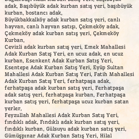
adak, Başıbüyük adak kurban satış yeri, başıbüyük
kurban, bostancı adak,
Büyükbakkalköy adak kurban satış yeri, canlı
hayvan, canlı hayvan satışı, Çekmeköy adak,
Çekmeköy adak kurban satış yeri, Çekmeköy
Kurban,
Cevizli adak kurban satış yeri, Emek Mahallesi
Adak Kurban Satış Yeri, en ucuz adak, en ucuz
kurban, Esenkent Adak Kurban Satış Yeri,
Esentepe Adak Kurban Satış Yeri, Eyüp Sultan
Mahallesi Adak Kurban Satış Yeri, Fatih Mahallesi
Adak Kurban Satış Yeri, ferhatpaşa adak,
ferhatpaşa adak kurban satış yeri, Ferhatpaşa
adak satış yeri, ferhatpaşa kurban, Ferhatpaşa
kurban satış yeri, ferhatpaşa ucuz kurban satan
yerler,
Feyzullah Mahallesi Adak Kurban Satış Yeri,
fındıklı adak, Fındıklı adak kurban satış yeri,
fındıklı kurban, Gülsuyu adak kurban satış yeri,
Gümüşpınar Adak Kurban Satış Yeri, Hilal