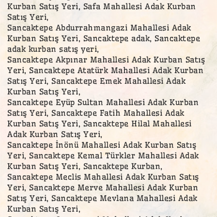
Kurban Satış Yeri, Safa Mahallesi Adak Kurban
Satış Yeri,
Sancaktepe Abdurrahmangazi Mahallesi Adak
Kurban Satış Yeri, Sancaktepe adak, Sancaktepe
adak kurban satış yeri,
Sancaktepe Akpınar Mahallesi Adak Kurban Satış
Yeri, Sancaktepe Atatürk Mahallesi Adak Kurban
Satış Yeri, Sancaktepe Emek Mahallesi Adak
Kurban Satış Yeri,
Sancaktepe Eyüp Sultan Mahallesi Adak Kurban
Satış Yeri, Sancaktepe Fatih Mahallesi Adak
Kurban Satış Yeri, Sancaktepe Hilal Mahallesi
Adak Kurban Satış Yeri,
Sancaktepe İnönü Mahallesi Adak Kurban Satış
Yeri, Sancaktepe Kemal Türkler Mahallesi Adak
Kurban Satış Yeri, Sancaktepe Kurban,
Sancaktepe Meclis Mahallesi Adak Kurban Satış
Yeri, Sancaktepe Merve Mahallesi Adak Kurban
Satış Yeri, Sancaktepe Mevlana Mahallesi Adak
Kurban Satış Yeri,