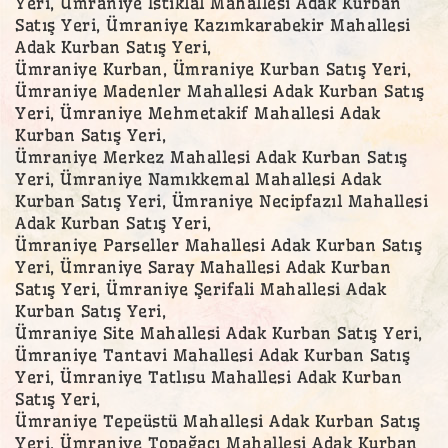
Yeri, Ümraniye İstiklal Mahallesi Adak Kurban
Satış Yeri, Ümraniye Kazımkarabekir Mahallesi
Adak Kurban Satış Yeri,
Ümraniye Kurban, Ümraniye Kurban Satış Yeri,
Ümraniye Madenler Mahallesi Adak Kurban Satış
Yeri, Ümraniye Mehmetakif Mahallesi Adak
Kurban Satış Yeri,
Ümraniye Merkez Mahallesi Adak Kurban Satış
Yeri, Ümraniye Namıkkemal Mahallesi Adak
Kurban Satış Yeri, Ümraniye Necipfazıl Mahallesi
Adak Kurban Satış Yeri,
Ümraniye Parseller Mahallesi Adak Kurban Satış
Yeri, Ümraniye Saray Mahallesi Adak Kurban
Satış Yeri, Ümraniye Şerifali Mahallesi Adak
Kurban Satış Yeri,
Ümraniye Site Mahallesi Adak Kurban Satış Yeri,
Ümraniye Tantavi Mahallesi Adak Kurban Satış
Yeri, Ümraniye Tatlısu Mahallesi Adak Kurban
Satış Yeri,
Ümraniye Tepeüstü Mahallesi Adak Kurban Satış
Yeri, Ümraniye Topağacı Mahallesi Adak Kurban