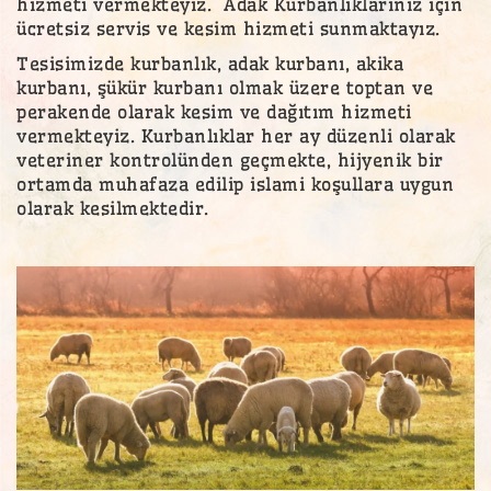
hizmeti vermekteyiz. Adak Kurbanlıklarınız için
ücretsiz servis ve kesim hizmeti sunmaktayız.
Tesisimizde kurbanlık, adak kurbanı, akika
kurbanı, şükür kurbanı olmak üzere toptan ve
perakende olarak kesim ve dağıtım hizmeti
vermekteyiz. Kurbanlıklar her ay düzenli olarak
veteriner kontrolünden geçmekte, hijyenik bir
ortamda muhafaza edilip islami koşullara uygun
olarak kesilmektedir.