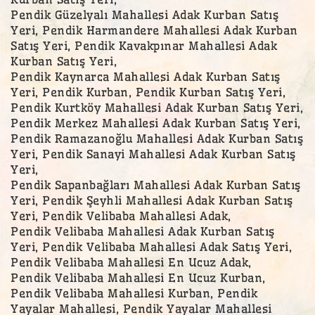
Pendik Güzelyalı Mahallesi Adak Kurban Satış
Yeri, Pendik Harmandere Mahallesi Adak Kurban
Satış Yeri, Pendik Kavakpınar Mahallesi Adak
Kurban Satış Yeri,
Pendik Kaynarca Mahallesi Adak Kurban Satış
Yeri, Pendik Kurban, Pendik Kurban Satış Yeri,
Pendik Kurtköy Mahallesi Adak Kurban Satış Yeri,
Pendik Merkez Mahallesi Adak Kurban Satış Yeri,
Pendik Ramazanoğlu Mahallesi Adak Kurban Satış
Yeri, Pendik Sanayi Mahallesi Adak Kurban Satış
Yeri,
Pendik Sapanbağları Mahallesi Adak Kurban Satış
Yeri, Pendik Şeyhli Mahallesi Adak Kurban Satış
Yeri, Pendik Velibaba Mahallesi Adak,
Pendik Velibaba Mahallesi Adak Kurban Satış
Yeri, Pendik Velibaba Mahallesi Adak Satış Yeri,
Pendik Velibaba Mahallesi En Ucuz Adak,
Pendik Velibaba Mahallesi En Ucuz Kurban,
Pendik Velibaba Mahallesi Kurban, Pendik
Yayalar Mahallesi, Pendik Yayalar Mahallesi