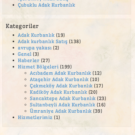
Çubuklu Adak Kurbanlık
Kategoriler
Adak Kurbanlık
(19)
Adak kurbanlık Satış
(138)
avrupa yakası
(2)
Genel
(3)
Haberler
(27)
Hizmet Bölgeleri
(199)
Acıbadem Adak Kurbanlık
(12)
Ataşehir Adak Kurbanlık
(10)
Çekmeköy Adak Kurbanlık
(17)
Kadiköy Adak Kurbanlık
(20)
Sancaktepe Adak Kurbanlık
(23)
Sultanbeyli Adak Kurbanlık
(16)
Ümraniye Adak Kurbanlık
(39)
Hizmetlerimiz
(1)