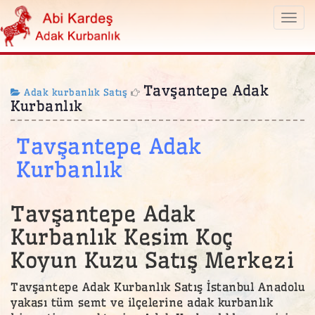
Togg
navi
Tavşantepe Adak
Adak kurbanlık Satış
Kurbanlık
Tavşantepe Adak
Kurbanlık
Tavşantepe Adak
Kurbanlık Kesim Koç
Koyun Kuzu Satış Merkezi
Tavşantepe Adak Kurbanlık Satış İstanbul Anadolu
yakası tüm semt ve ilçelerine adak kurbanlık