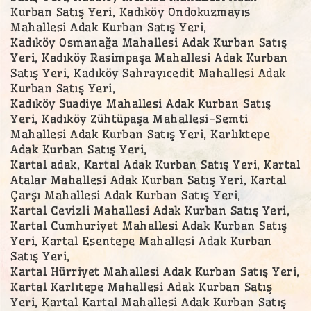
Kurban Satış Yeri, Kadıköy Ondokuzmayıs
Mahallesi Adak Kurban Satış Yeri,
Kadıköy Osmanağa Mahallesi Adak Kurban Satış
Yeri, Kadıköy Rasimpaşa Mahallesi Adak Kurban
Satış Yeri, Kadıköy Sahrayıcedit Mahallesi Adak
Kurban Satış Yeri,
Kadıköy Suadiye Mahallesi Adak Kurban Satış
Yeri, Kadıköy Zühtüpaşa Mahallesi-Semti
Mahallesi Adak Kurban Satış Yeri, Karlıktepe
Adak Kurban Satış Yeri,
Kartal adak, Kartal Adak Kurban Satış Yeri, Kartal
Atalar Mahallesi Adak Kurban Satış Yeri, Kartal
Çarşı Mahallesi Adak Kurban Satış Yeri,
Kartal Cevizli Mahallesi Adak Kurban Satış Yeri,
Kartal Cumhuriyet Mahallesi Adak Kurban Satış
Yeri, Kartal Esentepe Mahallesi Adak Kurban
Satış Yeri,
Kartal Hürriyet Mahallesi Adak Kurban Satış Yeri,
Kartal Karlıtepe Mahallesi Adak Kurban Satış
Yeri, Kartal Kartal Mahallesi Adak Kurban Satış