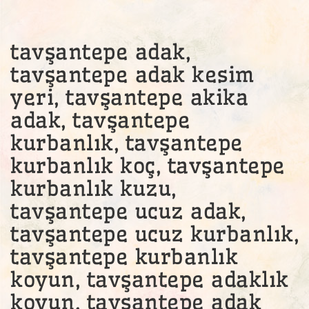
tavşantepe adak,
tavşantepe adak kesim
yeri, tavşantepe akika
adak, tavşantepe
kurbanlık, tavşantepe
kurbanlık koç, tavşantepe
kurbanlık kuzu,
tavşantepe ucuz adak,
tavşantepe ucuz kurbanlık,
tavşantepe kurbanlık
koyun, tavşantepe adaklık
koyun, tavşantepe adak