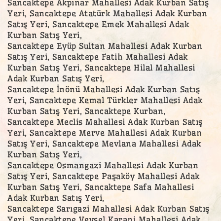
Sancaktepe Akpınar Mahallesi Adak Kurban Satış
Yeri, Sancaktepe Atatürk Mahallesi Adak Kurban
Satış Yeri, Sancaktepe Emek Mahallesi Adak
Kurban Satış Yeri,
Sancaktepe Eyüp Sultan Mahallesi Adak Kurban
Satış Yeri, Sancaktepe Fatih Mahallesi Adak
Kurban Satış Yeri, Sancaktepe Hilal Mahallesi
Adak Kurban Satış Yeri,
Sancaktepe İnönü Mahallesi Adak Kurban Satış
Yeri, Sancaktepe Kemal Türkler Mahallesi Adak
Kurban Satış Yeri, Sancaktepe Kurban,
Sancaktepe Meclis Mahallesi Adak Kurban Satış
Yeri, Sancaktepe Merve Mahallesi Adak Kurban
Satış Yeri, Sancaktepe Mevlana Mahallesi Adak
Kurban Satış Yeri,
Sancaktepe Osmangazi Mahallesi Adak Kurban
Satış Yeri, Sancaktepe Paşaköy Mahallesi Adak
Kurban Satış Yeri, Sancaktepe Safa Mahallesi
Adak Kurban Satış Yeri,
Sancaktepe Sarıgazi Mahallesi Adak Kurban Satış
Yeri, Sancaktepe Veysel Karani Mahallesi Adak