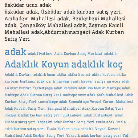
üsküdar ucuz adak
üsküdar adak, Üsküdar adak kurban satış yeri,
Acıbadem Mahallesi adak, Beylerbeyi Mahallesi
adak, Çengelköy Mahallesi adak, Zeynep Kamil
Mahallesi adak,Abdurrahmangazi Adak Kurban
Satış Yeri
adak
adak fiyatları
Adak Kurban Satış Merkezi
adaklık
Adaklık Koyun
adaklık koç
Adaklık Kurban
adaklık kuzu
akika
akika kesimi
akika kurban
akika
kurbanı
bostancı adak
canlı hayvan
canlı hayvan satışı
en ucuz adak
en ucuz kurban
ferhatpaşa adak
kadiköy adak
kurbanlık
Maltepe adak
Maltepe Adak Kurban Satış Yeri
maltepe ucuz adak
Safa Mahallesi Adak
Kurban Satış Yeri
sancaktepe adak
Sancaktepe Veysel Karani Mahallesi
Adak Kurban Satış Yeri
Sarıgazi Mahallesi Adak Kurban Satış Yeri
Soğanlık adak kurban satış yeri
Sultanbeyli adak
Sultanbeyli adak
kurban satış yeri
Topselvi Adak Kurban Satış Yeri
tuzla adak
Tuzla
adak kurban satış yeri
Tuzla Kurban
ucuz adaklık
Veysel Karani
Mahallesi Adak Kurban Satış Yeri
Yakacık adak kurban satış yeri
Yalı