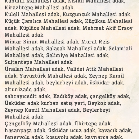
Kandilli Mahallesi adak, Kısıklı Mahallesi adak,
Kirazlıtepe Mahallesi adak
Kuleli Mahallesi adak, Kuzguncuk Mahallesi adak,
Küçük Çamlıca Mahallesi adak, Küçüksu Mahallesi
adak, Küplüce Mahallesi adak, Mehmet Akif Ersoy
Mahallesi adak
Mimar Sinan Mahallesi adak, Murat Reis
Mahallesi adak, Salacak Mahallesi adak, Selamiali
Mahallesi adak, Selimiye Mahallesi adak,
Sultantepe Mahallesi adak
Ünalan Mahallesi adak, Validei Atik Mahallesi
adak, Yavuztürk Mahallesi adak, Zeynep Kamil
Mahallesi adak, beylerbeyi adak, üsküdar adak,
altunizade adak,
sahrayıcedit adak, Kadıköy adak, çengelköy adak,
Üsküdar adak kurban satış yeri, Beykoz adak,
Zeynep Kamil Mahallesi adak, Beylerbeyi
Mahallesi adak
Çengelköy Mahallesi adak, fikirtepe adak,
hasanpaşa adak, üsküdar ucuz adak, kavacık adak,
feneryolu adak, koşuyolu adak, kaynarca adak,