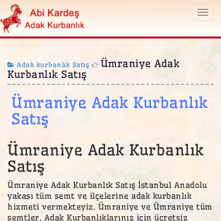
Togg
navi
Ümraniye Adak
Adak kurbanlık Satış
Kurbanlık Satış
Ümraniye Adak Kurbanlık
Satış
Ümraniye Adak Kurbanlık
Satış
Ümraniye Adak Kurbanlık Satış İstanbul Anadolu
yakası tüm semt ve ilçelerine adak kurbanlık
hizmeti vermekteyiz. Ümraniye ve Ümraniye tüm
semtler, Adak Kurbanlıklarınız için ücretsiz