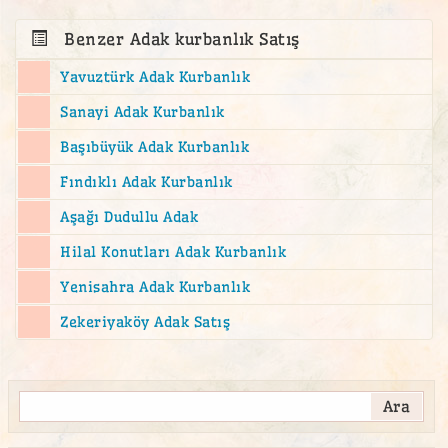
ümraniye En Uygun Kurbanlık Fiyatları
ümraniye kurbanlık
Benzer Adak kurbanlık Satış
ümraniye Kurbanlık Keçi
Yavuztürk Adak Kurbanlık
ümraniye kurbanlık koç
Sanayi Adak Kurbanlık
ümraniye kurbanlık koyun
Başıbüyük Adak Kurbanlık
ümraniye kurbanlık kuzu
Fındıklı Adak Kurbanlık
ümraniye ucuz adak
Aşağı Dudullu Adak
ümraniye ucuz kurbanlık
Hilal Konutları Adak Kurbanlık
Yenisahra Adak Kurbanlık
Zekeriyaköy Adak Satış