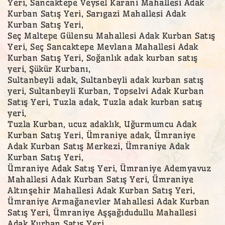
Yeri, Sancaktepe Veysel Karani Mahallesi Adak
Kurban Satış Yeri, Sarıgazi Mahallesi Adak
Kurban Satış Yeri,
Seç Maltepe Gülensu Mahallesi Adak Kurban Satış
Yeri, Seç Sancaktepe Mevlana Mahallesi Adak
Kurban Satış Yeri, Soğanlık adak kurban satış
yeri, Şükür Kurbanı,
Sultanbeyli adak, Sultanbeyli adak kurban satış
yeri, Sultanbeyli Kurban, Topselvi Adak Kurban
Satış Yeri, Tuzla adak, Tuzla adak kurban satış
yeri,
Tuzla Kurban, ucuz adaklık, Uğurmumcu Adak
Kurban Satış Yeri, Ümraniye adak, Ümraniye
Adak Kurban Satış Merkezi, Ümraniye Adak
Kurban Satış Yeri,
Ümraniye Adak Satış Yeri, Ümraniye Ademyavuz
Mahallesi Adak Kurban Satış Yeri, Ümraniye
Altınşehir Mahallesi Adak Kurban Satış Yeri,
Ümraniye Armağanevler Mahallesi Adak Kurban
Satış Yeri, Ümraniye Aşşağıdudullu Mahallesi
Adak Kurban Satış Yeri,