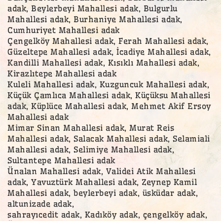
adak, Beylerbeyi Mahallesi adak, Bulgurlu
Mahallesi adak, Burhaniye Mahallesi adak,
Cumhuriyet Mahallesi adak
Çengelköy Mahallesi adak, Ferah Mahallesi adak,
Güzeltepe Mahallesi adak, İcadiye Mahallesi adak,
Kandilli Mahallesi adak, Kısıklı Mahallesi adak,
Kirazlıtepe Mahallesi adak
Kuleli Mahallesi adak, Kuzguncuk Mahallesi adak,
Küçük Çamlıca Mahallesi adak, Küçüksu Mahallesi
adak, Küplüce Mahallesi adak, Mehmet Akif Ersoy
Mahallesi adak
Mimar Sinan Mahallesi adak, Murat Reis
Mahallesi adak, Salacak Mahallesi adak, Selamiali
Mahallesi adak, Selimiye Mahallesi adak,
Sultantepe Mahallesi adak
Ünalan Mahallesi adak, Validei Atik Mahallesi
adak, Yavuztürk Mahallesi adak, Zeynep Kamil
Mahallesi adak, beylerbeyi adak, üsküdar adak,
altunizade adak,
sahrayıcedit adak, Kadıköy adak, çengelköy adak,