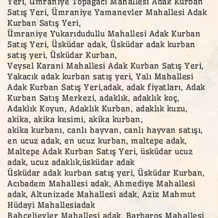
Yeri, Ümraniye Topağacı Mahallesi Adak Kurban
Satış Yeri, Ümraniye Yamanevler Mahallesi Adak
Kurban Satış Yeri,
Ümraniye Yukarıdudullu Mahallesi Adak Kurban
Satış Yeri, Üsküdar adak, Üsküdar adak kurban
satış yeri, Üsküdar Kurban,
Veysel Karani Mahallesi Adak Kurban Satış Yeri,
Yakacık adak kurban satış yeri, Yalı Mahallesi
Adak Kurban Satış Yeri,adak, adak fiyatları, Adak
Kurban Satış Merkezi, adaklık, adaklık koç,
Adaklık Koyun, Adaklık Kurban, adaklık kuzu,
akika, akika kesimi, akika kurban,
akika kurbanı, canlı hayvan, canlı hayvan satışı,
en ucuz adak, en ucuz kurban, maltepe adak,
Maltepe Adak Kurban Satış Yeri, üsküdar ucuz
adak, ucuz adaklık,üsküdar adak
Üsküdar adak kurban satış yeri, Üsküdar Kurban,
Acıbadem Mahallesi adak, Ahmediye Mahallesi
adak, Altunizade Mahallesi adak, Aziz Mahmut
Hüdayi Mahallesiadak
Bahçelievler Mahallesi adak, Barbaros Mahallesi