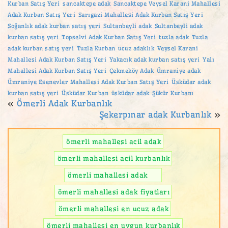
Kurban Satış Yeri
sancaktepe adak
Sancaktepe Veysel Karani Mahallesi
Adak Kurban Satış Yeri
Sarıgazi Mahallesi Adak Kurban Satış Yeri
Soğanlık adak kurban satış yeri
Sultanbeyli adak
Sultanbeyli adak
kurban satış yeri
Topselvi Adak Kurban Satış Yeri
tuzla adak
Tuzla
adak kurban satış yeri
Tuzla Kurban
ucuz adaklık
Veysel Karani
Mahallesi Adak Kurban Satış Yeri
Yakacık adak kurban satış yeri
Yalı
Mahallesi Adak Kurban Satış Yeri
Çekmeköy Adak
Ümraniye adak
Ümraniye Esenevler Mahallesi Adak Kurban Satış Yeri
Üsküdar adak
kurban satış yeri
Üsküdar Kurban
üsküdar adak
Şükür Kurbanı
«
Ömerli Adak Kurbanlık
Şekerpınar adak Kurbanlık
»
ömerli mahallesi acil adak
ömerli mahallesi acil kurbanlık
ömerli mahallesi adak
ömerli mahallesi adak fiyatları
ömerli mahallesi en ucuz adak
ömerli mahallesi en uygun kurbanlık