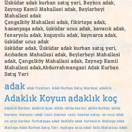
Üsküdar adak kurban satış yeri, Beykoz adak,
Zeynep Kamil Mahallesi adak, Beylerbeyi
Mahallesi adak
Çengelköy Mahallesi adak, fikirtepe adak,
hasanpaşa adak, üsküdar ucuz adak, kavacık adak,
feneryolu adak, koşuyolu adak, kaynarca adak,
üsküdar ucuz adak
üsküdar adak, Üsküdar adak kurban satış yeri,
Acıbadem Mahallesi adak, Beylerbeyi Mahallesi
adak, Çengelköy Mahallesi adak, Zeynep Kamil
Mahallesi adak,Abdurrahmangazi Adak Kurban
Satış Yeri
adak
adak fiyatları
Adak Kurban Satış Merkezi
adaklık
Adaklık Koyun
adaklık koç
Adaklık Kurban
adaklık kuzu
akika
akika kesimi
akika kurban
akika
kurbanı
bostancı adak
canlı hayvan
canlı hayvan satışı
en ucuz adak
en ucuz kurban
ferhatpaşa adak
kadiköy adak
kurbanlık
Maltepe adak
Maltepe Adak Kurban Satış Yeri
maltepe ucuz adak
Safa Mahallesi Adak