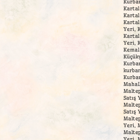
Kurban
Kartal
Kartal
Kartal
Yeri, 
Kartal
Yeri, 
Kemal 
Küçüky
Kurban
kurban
Kurban
Mahall
Maltep
Satış 
Maltep
Satış 
Maltep
Yeri, 
Maltep
Yeri, 