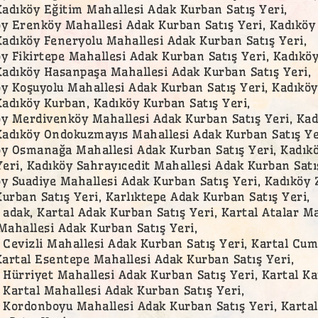
Kadıköy Eğitim Mahallesi Adak Kurban Satış Yeri,
y Erenköy Mahallesi Adak Kurban Satış Yeri, Kadıköy
Kadıköy Feneryolu Mahallesi Adak Kurban Satış Yeri,
y Fikirtepe Mahallesi Adak Kurban Satış Yeri, Kadıkö
Kadıköy Hasanpaşa Mahallesi Adak Kurban Satış Yeri,
y Koşuyolu Mahallesi Adak Kurban Satış Yeri, Kadıkö
Kadıköy Kurban, Kadıköy Kurban Satış Yeri,
y Merdivenköy Mahallesi Adak Kurban Satış Yeri, Ka
Kadıköy Ondokuzmayıs Mahallesi Adak Kurban Satış Ye
öy Osmanağa Mahallesi Adak Kurban Satış Yeri, Kadık
Yeri, Kadıköy Sahrayıcedit Mahallesi Adak Kurban Satı
y Suadiye Mahallesi Adak Kurban Satış Yeri, Kadıköy
urban Satış Yeri, Karlıktepe Adak Kurban Satış Yeri,
 adak, Kartal Adak Kurban Satış Yeri, Kartal Atalar M
Mahallesi Adak Kurban Satış Yeri,
 Cevizli Mahallesi Adak Kurban Satış Yeri, Kartal Cu
Kartal Esentepe Mahallesi Adak Kurban Satış Yeri,
 Hürriyet Mahallesi Adak Kurban Satış Yeri, Kartal Ka
 Kartal Mahallesi Adak Kurban Satış Yeri,
 Kordonboyu Mahallesi Adak Kurban Satış Yeri, Karta