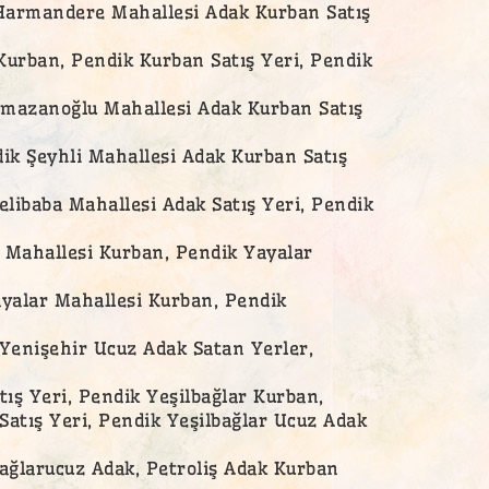
 Harmandere Mahallesi Adak Kurban Satış
Kurban, Pendik Kurban Satış Yeri, Pendik
amazanoğlu Mahallesi Adak Kurban Satış
ik Şeyhli Mahallesi Adak Kurban Satış
elibaba Mahallesi Adak Satış Yeri, Pendik
 Mahallesi Kurban, Pendik Yayalar
ayalar Mahallesi Kurban, Pendik
 Yenişehir Ucuz Adak Satan Yerler,
ış Yeri, Pendik Yeşilbağlar Kurban,
atış Yeri, Pendik Yeşilbağlar Ucuz Adak
ağlarucuz Adak, Petroliş Adak Kurban