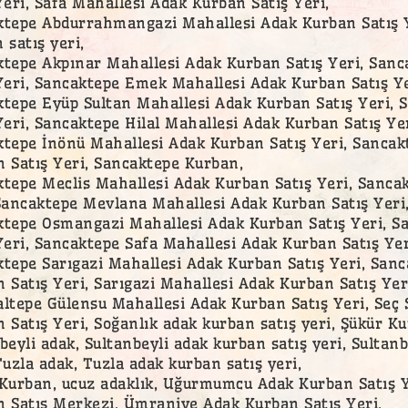
Yeri, Safa Mahallesi Adak Kurban Satış Yeri,
tepe Abdurrahmangazi Mahallesi Adak Kurban Satış Y
 satış yeri,
tepe Akpınar Mahallesi Adak Kurban Satış Yeri, San
Yeri, Sancaktepe Emek Mahallesi Adak Kurban Satış Ye
tepe Eyüp Sultan Mahallesi Adak Kurban Satış Yeri, 
Yeri, Sancaktepe Hilal Mahallesi Adak Kurban Satış Yer
tepe İnönü Mahallesi Adak Kurban Satış Yeri, Sancak
 Satış Yeri, Sancaktepe Kurban,
tepe Meclis Mahallesi Adak Kurban Satış Yeri, Sanca
Sancaktepe Mevlana Mahallesi Adak Kurban Satış Yeri
ktepe Osmangazi Mahallesi Adak Kurban Satış Yeri, S
Yeri, Sancaktepe Safa Mahallesi Adak Kurban Satış Yer
tepe Sarıgazi Mahallesi Adak Kurban Satış Yeri, San
 Satış Yeri, Sarıgazi Mahallesi Adak Kurban Satış Yer
ltepe Gülensu Mahallesi Adak Kurban Satış Yeri, Seç
 Satış Yeri, Soğanlık adak kurban satış yeri, Şükür Ku
beyli adak, Sultanbeyli adak kurban satış yeri, Sultan
Tuzla adak, Tuzla adak kurban satış yeri,
Kurban, ucuz adaklık, Uğurmumcu Adak Kurban Satış 
 Satış Merkezi, Ümraniye Adak Kurban Satış Yeri,