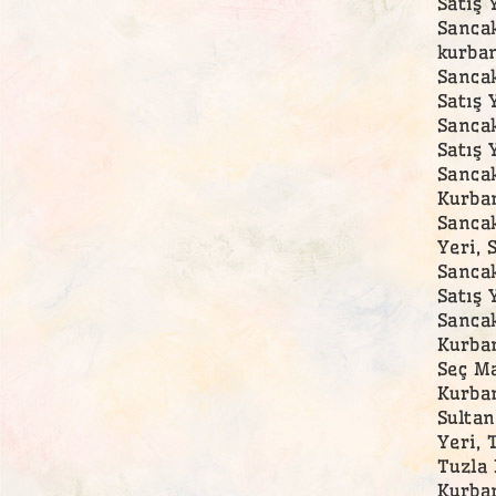
Satış 
Sancak
kurban
Sancak
Satış 
Sancak
Satış 
Sancak
Kurban
Sancak
Yeri, 
Sanca
Satış 
Sancak
Kurban
Seç Ma
Kurban
Sultan
Yeri, 
Tuzla 
Kurban