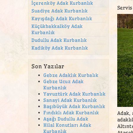
İçerenköy Adak Kurbanlık
Servis
Suadiye Adak Kurbanlık
Kayışdağı Adak Kurbanlık
Küçükbakkalköy Adak
Kurbanlık
Dudullu Adak Kurbanlık
Kadiköy Adak Kurbanlık
Son Yazılar
Gebze Adaklık Kurbalık
Gebze Ucuz Adak
Kurbanlık
Yavuztürk Adak Kurbanlık
Sanayi Adak Kurbanlık
Başıbüyük Adak Kurbanlık
Fındıklı Adak Kurbanlık
Adak, 
Aşağı Dudullu Adak
adaklı
Hilal Konutları Adak
Altınt
Kurbanlık
Ataşeh