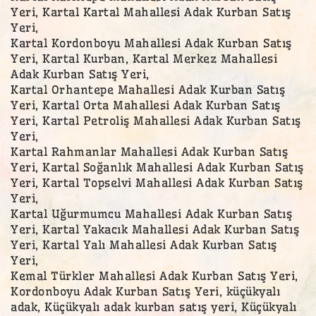
Yeri, Kartal Kartal Mahallesi Adak Kurban Satış
Yeri,
Kartal Kordonboyu Mahallesi Adak Kurban Satış
Yeri, Kartal Kurban, Kartal Merkez Mahallesi
Adak Kurban Satış Yeri,
Kartal Orhantepe Mahallesi Adak Kurban Satış
Yeri, Kartal Orta Mahallesi Adak Kurban Satış
Yeri, Kartal Petroliş Mahallesi Adak Kurban Satış
Yeri,
Kartal Rahmanlar Mahallesi Adak Kurban Satış
Yeri, Kartal Soğanlık Mahallesi Adak Kurban Satış
Yeri, Kartal Topselvi Mahallesi Adak Kurban Satış
Yeri,
Kartal Uğurmumcu Mahallesi Adak Kurban Satış
Yeri, Kartal Yakacık Mahallesi Adak Kurban Satış
Yeri, Kartal Yalı Mahallesi Adak Kurban Satış
Yeri,
Kemal Türkler Mahallesi Adak Kurban Satış Yeri,
Kordonboyu Adak Kurban Satış Yeri, küçükyalı
adak, Küçükyalı adak kurban satış yeri, Küçükyalı