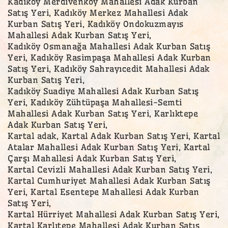
Kadıköy Merdivenköy Mahallesi Adak Kurban
Satış Yeri, Kadıköy Merkez Mahallesi Adak
Kurban Satış Yeri, Kadıköy Ondokuzmayıs
Mahallesi Adak Kurban Satış Yeri,
Kadıköy Osmanağa Mahallesi Adak Kurban Satış
Yeri, Kadıköy Rasimpaşa Mahallesi Adak Kurban
Satış Yeri, Kadıköy Sahrayıcedit Mahallesi Adak
Kurban Satış Yeri,
Kadıköy Suadiye Mahallesi Adak Kurban Satış
Yeri, Kadıköy Zühtüpaşa Mahallesi-Semti
Mahallesi Adak Kurban Satış Yeri, Karlıktepe
Adak Kurban Satış Yeri,
Kartal adak, Kartal Adak Kurban Satış Yeri, Kartal
Atalar Mahallesi Adak Kurban Satış Yeri, Kartal
Çarşı Mahallesi Adak Kurban Satış Yeri,
Kartal Cevizli Mahallesi Adak Kurban Satış Yeri,
Kartal Cumhuriyet Mahallesi Adak Kurban Satış
Yeri, Kartal Esentepe Mahallesi Adak Kurban
Satış Yeri,
Kartal Hürriyet Mahallesi Adak Kurban Satış Yeri,
Kartal Karlıtepe Mahallesi Adak Kurban Satış