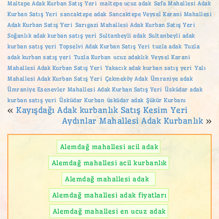
Maltepe Adak Kurban Satış Yeri
maltepe ucuz adak
Safa Mahallesi Adak
Kurban Satış Yeri
sancaktepe adak
Sancaktepe Veysel Karani Mahallesi
Adak Kurban Satış Yeri
Sarıgazi Mahallesi Adak Kurban Satış Yeri
Soğanlık adak kurban satış yeri
Sultanbeyli adak
Sultanbeyli adak
kurban satış yeri
Topselvi Adak Kurban Satış Yeri
tuzla adak
Tuzla
adak kurban satış yeri
Tuzla Kurban
ucuz adaklık
Veysel Karani
Mahallesi Adak Kurban Satış Yeri
Yakacık adak kurban satış yeri
Yalı
Mahallesi Adak Kurban Satış Yeri
Çekmeköy Adak
Ümraniye adak
Ümraniye Esenevler Mahallesi Adak Kurban Satış Yeri
Üsküdar adak
kurban satış yeri
Üsküdar Kurban
üsküdar adak
Şükür Kurbanı
«
Kayışdağı Adak kurbanlık Satış Kesim Yeri
Aydınlar Mahallesi Adak Kurbanlık
»
Alemdağ mahallesi acil adak
Alemdağ mahallesi acil kurbanlık
Alemdağ mahallesi adak
Alemdağ mahallesi adak fiyatları
Alemdağ mahallesi en ucuz adak