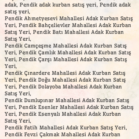
adak, Pendik adak kurban satış yeri, Pendik adak
satış yeri,
Pendik Ahmetyesevi Mahallesi Adak Kurban Satış
Yeri, Pendik Bahçelievler Mahallesi Adak Kurban
Satış Yeri, Pendik Batı Mahallesi Adak Kurban
Satış Yeri,
Pendik Camçeşme Mahallesi Adak Kurban Satış
Yeri, Pendik Çamlık Mahallesi Adak Kurban Satış
Yeri, Pendik Çarşı Mahallesi Adak Kurban Satış
Yeri,
Pendik Çınardere Mahallesi Adak Kurban Satış
Yeri, Pendik Doğu Mahallesi Adak Kurban Satış
Yeri, Pendik Dolayoba Mahallesi Adak Kurban
Satış Yeri,
Pendik Dumlupınar Mahallesi Adak Kurban Satış
Yeri, Pendik Esenler Mahallesi Adak Kurban Satış
Yeri, Pendik Esenyalı Mahallesi Adak Kurban
Satış Yeri,
Pendik Fatih Mahallesi Adak Kurban Satış Yeri,
Pendik Fevzi Çakmak Mahallesi Adak Kurban