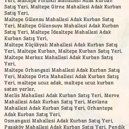
Yeri, Maltepe Fındıklı Mahallesi Adak Kurban
Satış Yeri, Maltepe Girne Mahallesi Adak Kurban
Satış Yeri,
Maltepe Gülensu Mahallesi Adak Kurban Satış
Yeri, Maltepe Gülensuyu Mahallesi Adak Kurban
Satış Yeri, Maltepe İdealtepe Mahallesi Adak
Kurban Satış Yeri,
Maltepe Küçükyalı Mahallesi Adak Kurban Satış
Yeri, Maltepe Kurban, Maltepe Kurban Satış Yeri,
Maltepe Merkez Mahallesi Adak Kurban Satış
Yeri,
Maltepe Orhangazi Mahallesi Adak Kurban Satış
Yeri, Maltepe Orta Mahallesi Adak Kurban Satış
Yeri, maltepe ucuz adak, maltepe ucuz kurban
satan yerler,
Meclis Mahallesi Adak Kurban Satış Yeri, Merve
Mahallesi Adak Kurban Satış Yeri, Mevlana
Mahallesi Adak Kurban Satış Yeri, Orhantepe
Adak Kurban Satış Yeri,
Osmangazi Mahallesi Adak Kurban Satış Yeri,
Paşaköy Mahallesi Adak Kurban Satış Yeri, Pendik