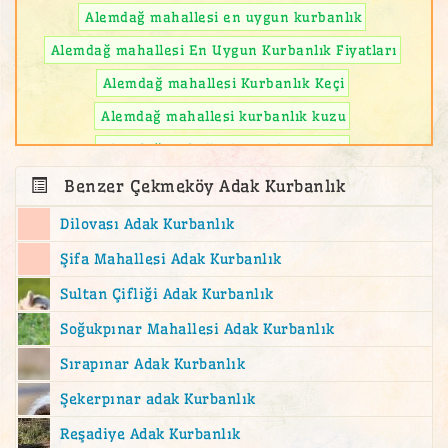
Alemdağ mahallesi en uygun kurbanlık
Alemdağ mahallesi En Uygun Kurbanlık Fiyatları
Alemdağ mahallesi Kurbanlık Keçi
Alemdağ mahallesi kurbanlık kuzu
Alemdağ mahallesi ucuz kurbanlık
Benzer Çekmeköy Adak Kurbanlık
Dilovası Adak Kurbanlık
Şifa Mahallesi Adak Kurbanlık
Sultan Çifliği Adak Kurbanlık
Soğukpınar Mahallesi Adak Kurbanlık
Sırapınar Adak Kurbanlık
Şekerpınar adak Kurbanlık
Reşadiye Adak Kurbanlık