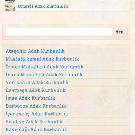
Ömerli Adak Kurbanlık
Ataşehir Adak Kurbanlık
Mustafa kemal Adak kurbanlık
Örnek Mahallesi Adak Kurbanlık
İnönü Mahallesi Adak Kurbanlık
Yenisahra Adak Kurbanlık
Esatpaşa Adak Kurbanlık
İmes Adak Kurbanlık
Barboros Adak Kurbanlık
İçerenköy Adak Kurbanlık
Suadiye Adak Kurbanlık
Kayışdağı Adak Kurbanlık