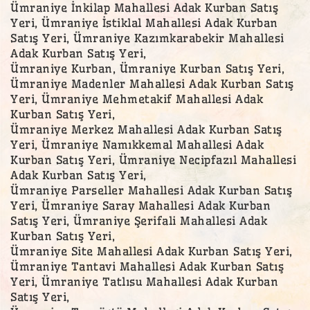
Ümraniye İnkilap Mahallesi Adak Kurban Satış
Yeri, Ümraniye İstiklal Mahallesi Adak Kurban
Satış Yeri, Ümraniye Kazımkarabekir Mahallesi
Adak Kurban Satış Yeri,
Ümraniye Kurban, Ümraniye Kurban Satış Yeri,
Ümraniye Madenler Mahallesi Adak Kurban Satış
Yeri, Ümraniye Mehmetakif Mahallesi Adak
Kurban Satış Yeri,
Ümraniye Merkez Mahallesi Adak Kurban Satış
Yeri, Ümraniye Namıkkemal Mahallesi Adak
Kurban Satış Yeri, Ümraniye Necipfazıl Mahallesi
Adak Kurban Satış Yeri,
Ümraniye Parseller Mahallesi Adak Kurban Satış
Yeri, Ümraniye Saray Mahallesi Adak Kurban
Satış Yeri, Ümraniye Şerifali Mahallesi Adak
Kurban Satış Yeri,
Ümraniye Site Mahallesi Adak Kurban Satış Yeri,
Ümraniye Tantavi Mahallesi Adak Kurban Satış
Yeri, Ümraniye Tatlısu Mahallesi Adak Kurban
Satış Yeri,