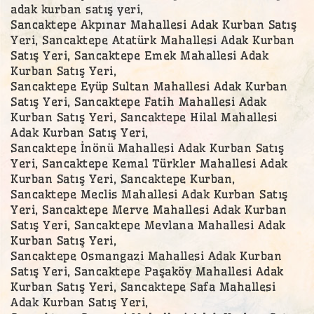
adak kurban satış yeri,
Sancaktepe Akpınar Mahallesi Adak Kurban Satış
Yeri, Sancaktepe Atatürk Mahallesi Adak Kurban
Satış Yeri, Sancaktepe Emek Mahallesi Adak
Kurban Satış Yeri,
Sancaktepe Eyüp Sultan Mahallesi Adak Kurban
Satış Yeri, Sancaktepe Fatih Mahallesi Adak
Kurban Satış Yeri, Sancaktepe Hilal Mahallesi
Adak Kurban Satış Yeri,
Sancaktepe İnönü Mahallesi Adak Kurban Satış
Yeri, Sancaktepe Kemal Türkler Mahallesi Adak
Kurban Satış Yeri, Sancaktepe Kurban,
Sancaktepe Meclis Mahallesi Adak Kurban Satış
Yeri, Sancaktepe Merve Mahallesi Adak Kurban
Satış Yeri, Sancaktepe Mevlana Mahallesi Adak
Kurban Satış Yeri,
Sancaktepe Osmangazi Mahallesi Adak Kurban
Satış Yeri, Sancaktepe Paşaköy Mahallesi Adak
Kurban Satış Yeri, Sancaktepe Safa Mahallesi
Adak Kurban Satış Yeri,