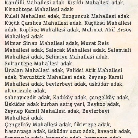
Kandilli Mahallesi adak, Kısıklı Mahallesi adak,
Kirazlıtepe Mahallesi adak
Kuleli Mahallesi adak, Kuzguncuk Mahallesi adak,
Küçük Çamlıca Mahallesi adak, Küçüksu Mahallesi
adak, Küplüce Mahallesi adak, Mehmet Akif Ersoy
Mahallesi adak
Mimar Sinan Mahallesi adak, Murat Reis
Mahallesi adak, Salacak Mahallesi adak, Selamiali
Mahallesi adak, Selimiye Mahallesi adak,
Sultantepe Mahallesi adak
Ünalan Mahallesi adak, Validei Atik Mahallesi
adak, Yavuztürk Mahallesi adak, Zeynep Kamil
Mahallesi adak, beylerbeyi adak, üsküdar adak,
altunizade adak,
sahrayıcedit adak, Kadıköy adak, çengelköy adak,
Üsküdar adak kurban satış yeri, Beykoz adak,
Zeynep Kamil Mahallesi adak, Beylerbeyi
Mahallesi adak
Çengelköy Mahallesi adak, fikirtepe adak,
hasanpaşa adak, üsküdar ucuz adak, kavacık adak,
feneryolu adak, koşuyolu adak, kaynarca adak,