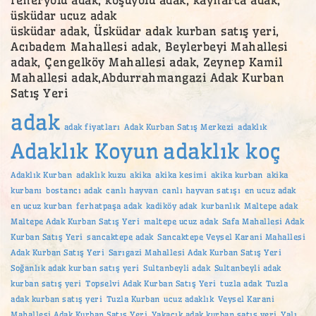
üsküdar ucuz adak
üsküdar adak, Üsküdar adak kurban satış yeri,
Acıbadem Mahallesi adak, Beylerbeyi Mahallesi
adak, Çengelköy Mahallesi adak, Zeynep Kamil
Mahallesi adak,Abdurrahmangazi Adak Kurban
Satış Yeri
adak
adak fiyatları
Adak Kurban Satış Merkezi
adaklık
Adaklık Koyun
adaklık koç
Adaklık Kurban
adaklık kuzu
akika
akika kesimi
akika kurban
akika
kurbanı
bostancı adak
canlı hayvan
canlı hayvan satışı
en ucuz adak
en ucuz kurban
ferhatpaşa adak
kadiköy adak
kurbanlık
Maltepe adak
Maltepe Adak Kurban Satış Yeri
maltepe ucuz adak
Safa Mahallesi Adak
Kurban Satış Yeri
sancaktepe adak
Sancaktepe Veysel Karani Mahallesi
Adak Kurban Satış Yeri
Sarıgazi Mahallesi Adak Kurban Satış Yeri
Soğanlık adak kurban satış yeri
Sultanbeyli adak
Sultanbeyli adak
kurban satış yeri
Topselvi Adak Kurban Satış Yeri
tuzla adak
Tuzla
adak kurban satış yeri
Tuzla Kurban
ucuz adaklık
Veysel Karani
Mahallesi Adak Kurban Satış Yeri
Yakacık adak kurban satış yeri
Yalı