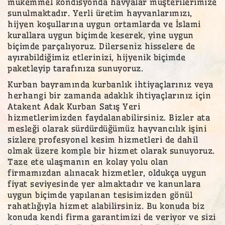
mükemmel kondisyonda havyalar müşterilerimize
sunulmaktadır. Yerli üretim hayvanlarımızı,
hijyen koşullarına uygun ortamlarda ve İslami
kurallara uygun biçimde keserek, yine uygun
biçimde parçalıyoruz. Dilerseniz hisselere de
ayırabildiğimiz etlerinizi, hijyenik biçimde
paketleyip tarafınıza sunuyoruz.
Kurban bayramında kurbanlık ihtiyaçlarınız veya
herhangi bir zamanda adaklık ihtiyaçlarınız için
Atakent Adak Kurban Satış Yeri
hizmetlerimizden faydalanabilirsiniz. Bizler ata
mesleği olarak sürdürdüğümüz hayvancılık işini
sizlere profesyonel kesim hizmetleri de dahil
olmak üzere komple bir hizmet olarak sunuyoruz.
Taze ete ulaşmanın en kolay yolu olan
firmamızdan alınacak hizmetler, oldukça uygun
fiyat seviyesinde yer almaktadır ve kanunlara
uygun biçimde yapılanan tesisimizden gönül
rahatlığıyla hizmet alabilirsiniz. Bu konuda biz
konuda kendi firma garantimizi de veriyor ve sizi