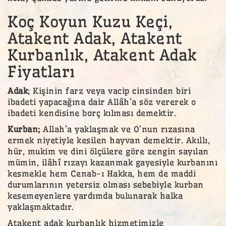
Koç Koyun Kuzu Keçi,
Atakent Adak, Atakent
Kurbanlık, Atakent Adak
Fiyatları
Adak
; Kişinin farz veya vacip cinsinden biri
ibadeti yapacağına dair Allâh’a söz vererek o
ibadeti kendisine borç kılması demektir.
Kurban;
Allah’a yaklaşmak ve O’nun rızasına
ermek niyetiyle kesilen hayvan demektir. Akıllı,
hür, mukim ve dini ölçülere göre zengin sayılan
mümin, ilâhî rızayı kazanmak gayesiyle kurbanını
kesmekle hem Cenab-ı Hakka, hem de maddi
durumlarının yetersiz olması sebebiyle kurban
kesemeyenlere yardımda bulunarak halka
yaklaşmaktadır.
Atakent adak kurbanlık hizmetimizle