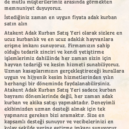
de mutlu müşterilerimiz arasında görmekten
memnuniyet duyuyoruz.
İstediğiniz zaman en uygun fiyata adak kurban
satın alın
Atakent Adak Kurban Satış Yeri olarak sizlere en
ucuz kurbanlık ve en ucuz adaklık hayvanlara
erişme imkanı sunuyoruz. Firmamızın sahip
olduğu tedarik zinciri ve kendi yetiştirme
işlemlerimiz dahillinde her zaman sizin için
hayvan tedariği ve kesim hizmeti sunabiliyoruz.
Uzman kasaplarımızın gerçekleştireceği kurallara
uygun ve hijyenik kesim hizmetlerinden yılın
herhangi bir döneminde faydalanabilirsiniz.
Atakent Adak Kurban Satış Yeri sadece kurban
bayramı dönemlerinde değil, her zaman adak
kurban ve akika satışı yapmaktadır. Deneyimli
ekibimizden uzman desteği almak için tek
yapmanız gereken bizi aramaktır. Size en
kapsamlı desteği sunuyor ve vecibelerinizi en
kolay şekilde yerine getirme imkanı sunuyoruz.