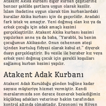
Atakent Akika kurbanı diğer kurban çeşitlerine
benzer şekilde şartlara uygun olarak kesilir.
İslam ibadetine uygun olarak tüm kurbanlardaki
kurallar Akika kurbanı için de geçerlidir. Aradaki
fark istek ve amaçtır. Yeni doğmuş olan kız ya da
erkek çocuğu için adak amaçlı kesimi
gerçekleştirilir. Atakent Akika kurbanı kesimi
yapılırken anne ya da baba, ‘’Yarabbi, bu benim
çocuğumun Akikasıdır. Onun cehennem ateşi
içinden kurtuluş fidyesi olarak kabul et.’’ diyerek
duayı gerçekleştirir. Bu vesile ile beraber kız veya
erkek yeni doğmuş çocuk için gerekli koşulları
sağlamış kurban kesimi yapılır.
Atakent Adak Kurbanı
Atakent Adak Kurulduğu günden buğüne kadar
sayısız müşteriye hizmet vermiştir. Kendi
meralarımızda son derece özenerek beslediğimiz
küçükbaş adakları veteriner hekim tarafından
kontrol altında olmaktadır. Ergonomi ve Hijyen