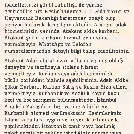
ibadetlerinizi gönül rahatlığı ile yerine
getirebilirsiniz. Kesimhanemiz T.C. Gıda Tarım ve
Hayvancılık Bakanlığı tarafından onaylı olup
periyodik olarak denetlenmektedir. Atakent adak
hizmetimizin yanında, Atakent akika kurbanı,
Atakent şükür kurbanı, hizmetlerimizi de
vermekteyiz. WhatsApp ve Telefon
numaralarımızdan detaylı bilgi talep edebilirsiniz.
Atakent Adak olarak uzun yılların vermiş olduğu
deneyim ve tecrübeyle sizlere hizmet
vermekteyiz. Kurban veya adak kesimindeki
bütün zorlukları bizimle aşabilirsiniz. Adak, Akika,
Şükür Kurbanı, Kurban Satış ve Kesim Hizmetleri
vermekteyiz. Kurbanlık ve Adaklık koyun kuzu
keçi ve koç satışımız bulunmaktadır. İstanbul
Anadolu Yakası’nın her yerine Adaklık ve
Kurbanlık hizmeti verilmektedir. Kesimlerimiz
İslami kurallara uygun ve hijyenik ortamlarda
yapılmaktadır. İsterseniz canlı veya kesilmiş
paketlenmiş bir şekilde istediğiniz adrese veya