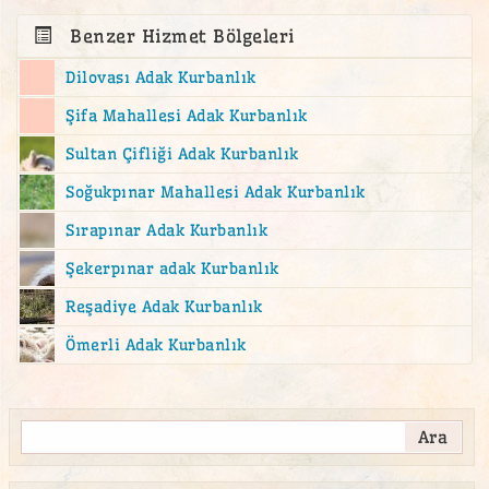
Adalar Adak Kurban Satış Yeri
Benzer Hizmet Bölgeleri
Ahmediye Mahallesi adak
Dilovası Adak Kurbanlık
akika
Şifa Mahallesi Adak Kurbanlık
akika kesimi
Sultan Çifliği Adak Kurbanlık
akika kurban
Soğukpınar Mahallesi Adak Kurbanlık
akika kurbanı
Sırapınar Adak Kurbanlık
Altıntepe Adak Kurban Satış Yeri
Şekerpınar adak Kurbanlık
altunizade adak
Reşadiye Adak Kurbanlık
Altunizade Mahallesi adak
Ömerli Adak Kurbanlık
Atalar Adak Kurban Satış Yeri
ataşehir adak
Ataşehir adak kurban satış yeri
Ataşehir Kurban