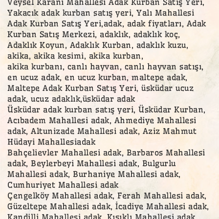
Veysel Karani Mahallesi Adak Kurban Satış Yeri,
Yakacık adak kurban satış yeri, Yalı Mahallesi
Adak Kurban Satış Yeri,adak, adak fiyatları, Adak
Kurban Satış Merkezi, adaklık, adaklık koç,
Adaklık Koyun, Adaklık Kurban, adaklık kuzu,
akika, akika kesimi, akika kurban,
akika kurbanı, canlı hayvan, canlı hayvan satışı,
en ucuz adak, en ucuz kurban, maltepe adak,
Maltepe Adak Kurban Satış Yeri, üsküdar ucuz
adak, ucuz adaklık,üsküdar adak
Üsküdar adak kurban satış yeri, Üsküdar Kurban,
Acıbadem Mahallesi adak, Ahmediye Mahallesi
adak, Altunizade Mahallesi adak, Aziz Mahmut
Hüdayi Mahallesiadak
Bahçelievler Mahallesi adak, Barbaros Mahallesi
adak, Beylerbeyi Mahallesi adak, Bulgurlu
Mahallesi adak, Burhaniye Mahallesi adak,
Cumhuriyet Mahallesi adak
Çengelköy Mahallesi adak, Ferah Mahallesi adak,
Güzeltepe Mahallesi adak, İcadiye Mahallesi adak,
Kandilli Mahallesi adak, Kısıklı Mahallesi adak,