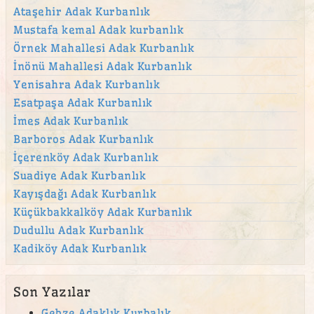
Atatürk Mahallesi Adak Kurban Satış Yeri
Ataşehir Adak Kurbanlık
Mustafa kemal Adak kurbanlık
Aydınevler Adak Kurban Satış Yeri
Örnek Mahallesi Adak Kurbanlık
Aziz Mahmut Hüdayi Mahallesiadak Bahçelievler
İnönü Mahallesi Adak Kurbanlık
Mahallesi adak
Yenisahra Adak Kurbanlık
Bağlarbaşı Adak Kurban Satış Yeri
Esatpaşa Adak Kurbanlık
Barbaros Mahallesi adak
İmes Adak Kurbanlık
beykoz adak
Barboros Adak Kurbanlık
İçerenköy Adak Kurbanlık
beylerbeyi adak
Suadiye Adak Kurbanlık
Beylerbeyi Mahallesi adak
Kayışdağı Adak Kurbanlık
Beylerbeyi Mahallesi adak Çengelköy Mahallesi adak
Küçükbakkalköy Adak Kurbanlık
bostancı adak
Dudullu Adak Kurbanlık
Kadiköy Adak Kurbanlık
Bulgurlu Mahallesi adak
Burhaniye Mahallesi adak
Son Yazılar
Büyükbakkalköy adak kurban satış yeri
Gebze Adaklık Kurbalık