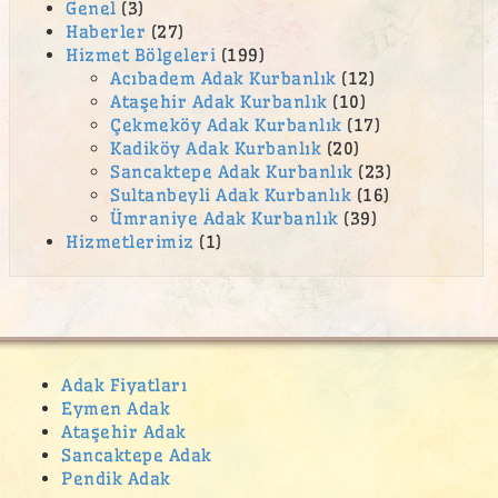
Genel
(3)
Esentepe Adak Kurban Satış Yeri
Haberler
(27)
Eyüp Sultan Mahallesi Adak Kurban Satış Yeri
Hizmet Bölgeleri
(199)
Acıbadem Adak Kurbanlık
(12)
Fatih Mahallesi Adak Kurban Satış Yeri
Ataşehir Adak Kurbanlık
(10)
feneryolu adak
Çekmeköy Adak Kurbanlık
(17)
Kadiköy Adak Kurbanlık
(20)
Ferah Mahallesi adak
Sancaktepe Adak Kurbanlık
(23)
ferhatpaşa adak
Sultanbeyli Adak Kurbanlık
(16)
Ümraniye Adak Kurbanlık
(39)
ferhatpaşa adak kurban satış yeri
Hizmetlerimiz
(1)
Ferhatpaşa adak satış yeri
ferhatpaşa kurban
Ferhatpaşa kurban satış yeri
ferhatpaşa ucuz kurban satan yerler
Adak Fiyatları
Eymen Adak
Feyzullah Mahallesi Adak Kurban Satış Yeri
Ataşehir Adak
fikirtepe adak
Sancaktepe Adak
Pendik Adak
Gülsuyu adak kurban satış yeri