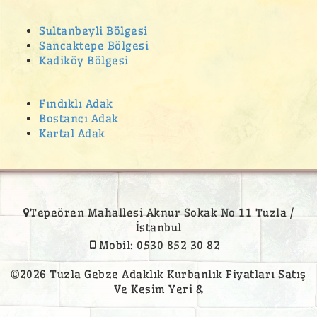
Gümüşpınar Adak Kurban Satış Yeri
Sultanbeyli Bölgesi
Güzeltepe Mahallesi adak
Sancaktepe Bölgesi
Kadiköy Bölgesi
hasanpaşa adak
Hilal Mahallesi Adak Kurban Satış Yeri
Fındıklı Adak
Hürriyet Mahallesi
Bostancı Adak
Kartal Adak
İcadiye Mahallesi adak
İdealtepe adak kurban satış yeri
İnönü Mahallesi Adak Kurban Satış Yeri
kadiköy adak
Tepeören Mahallesi Aknur Sokak No 11 Tuzla /
Kadıköy Acıbadem Mahallesi Adak Kurban Satış Yeri
İstanbul
Mobil: 0530 852 30 82
Kadıköy Adak Kurban Satış Yeri
Kadıköy adak satış yeri
©2026 Tuzla Gebze Adaklık Kurbanlık Fiyatları Satış
Ve Kesim Yeri &
Kadıköy Bostancı Mahallesi Adak Kurban Satış Yeri