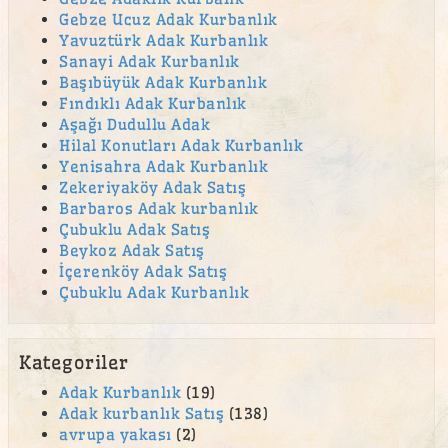
canlı hayvan
Gebze Ucuz Adak Kurbanlık
Yavuztürk Adak Kurbanlık
canlı hayvan satışı
Sanayi Adak Kurbanlık
Çekmeköy Adak
Başıbüyük Adak Kurbanlık
Fındıklı Adak Kurbanlık
Çekmeköy adak kurban satış yeri
Aşağı Dudullu Adak
Çekmeköy Kurban
Hilal Konutları Adak Kurbanlık
Yenisahra Adak Kurbanlık
çengelköy adak
Zekeriyaköy Adak Satış
Barbaros Adak kurbanlık
Çengelköy Mahallesi adak
Çubuklu Adak Satış
cevizli adak kurban satış yeri
Beykoz Adak Satış
İçerenköy Adak Satış
Cumhuriyet Mahallesi adak Çengelköy Mahallesi
adak
Çubuklu Adak Kurbanlık
Emek Mahallesi Adak Kurban Satış Yeri
en ucuz adak
Kategoriler
en ucuz kurban
Adak Kurbanlık
(19)
Adak kurbanlık Satış
(138)
Esenkent Adak Kurban Satış Yeri
avrupa yakası
(2)