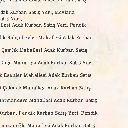
Adak Kurban Satış Yeri, Mevlana
tış Yeri,
lesi Adak Kurban Satış Yeri, Pendik
ik Bahçelievler Mahallesi Adak Kurban
 Çamlık Mahallesi Adak Kurban Satış
Doğu Mahallesi Adak Kurban Satış Yeri,
k Esenler Mahallesi Adak Kurban Satış
zi Çakmak Mahallesi Adak Kurban Satış
 Harmandere Mahallesi Adak Kurban Satış
Kurban, Pendik Kurban Satış Yeri, Pendik
amazanoğlu Mahallesi Adak Kurban Satış