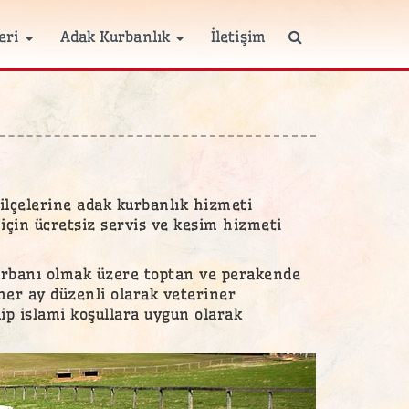
eri
Adak Kurbanlık
İletişim
ilçelerine adak kurbanlık hizmeti
için ücretsiz servis ve kesim hizmeti
kurbanı olmak üzere toptan ve perakende
her ay düzenli olarak veteriner
p islami koşullara uygun olarak