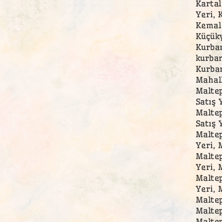
Kartal
Yeri, 
Kemal 
Küçüky
Kurban
kurban
Kurban
Mahall
Maltep
Satış 
Maltep
Satış 
Maltep
Yeri, 
Maltep
Yeri, 
Maltep
Yeri, 
Maltep
Maltep
Maltep