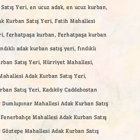
Satış Yeri, en ucuz adak, en ucuz kurban,
k Kurban Satış Yeri, Fatih Mahallesi
eri, ferhatpaşa kurban, Ferhatpaşa kurban
ndıklı adak kurban satış yeri, fındıklı
rban Satış Yeri, Hürriyet Mahallesi,
ahallesi Adak Kurban Satış Yeri,
urban Satış Yeri, Kadıköy Caddebostan
y Dumlupınar Mahallesi Adak Kurban Satış
 Fenerbahçe Mahallesi Adak Kurban Satış
y Göztepe Mahallesi Adak Kurban Satış