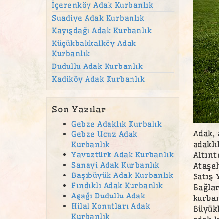
İçerenköy Adak Kurbanlık
Suadiye Adak Kurbanlık
Kayışdağı Adak Kurbanlık
Küçükbakkalköy Adak
Kurbanlık
Dudullu Adak Kurbanlık
Kadiköy Adak Kurbanlık
Son Yazılar
Gebze Adaklık Kurbalık
Adak, 
Gebze Ucuz Adak
adaklı
Kurbanlık
Yavuztürk Adak Kurbanlık
Altınt
Sanayi Adak Kurbanlık
Ataşeh
Başıbüyük Adak Kurbanlık
Satış 
Fındıklı Adak Kurbanlık
Bağlar
Aşağı Dudullu Adak
kurban
Hilal Konutları Adak
Büyükb
Kurbanlık