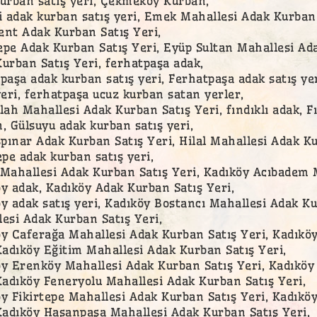
urban satış yeri, Çekmeköy Kurban,
i adak kurban satış yeri, Emek Mahallesi Adak Kurban 
nt Adak Kurban Satış Yeri,
pe Adak Kurban Satış Yeri, Eyüp Sultan Mahallesi Ada
urban Satış Yeri, ferhatpaşa adak,
paşa adak kurban satış yeri, Ferhatpaşa adak satış y
yeri, ferhatpaşa ucuz kurban satan yerler,
lah Mahallesi Adak Kurban Satış Yeri, fındıklı adak, Fı
, Gülsuyu adak kurban satış yeri,
ınar Adak Kurban Satış Yeri, Hilal Mahallesi Adak Ku
epe adak kurban satış yeri,
Mahallesi Adak Kurban Satış Yeri, Kadıköy Acıbadem M
y adak, Kadıköy Adak Kurban Satış Yeri,
y adak satış yeri, Kadıköy Bostancı Mahallesi Adak K
esi Adak Kurban Satış Yeri,
y Caferağa Mahallesi Adak Kurban Satış Yeri, Kadıkö
Kadıköy Eğitim Mahallesi Adak Kurban Satış Yeri,
y Erenköy Mahallesi Adak Kurban Satış Yeri, Kadıköy
Kadıköy Feneryolu Mahallesi Adak Kurban Satış Yeri,
y Fikirtepe Mahallesi Adak Kurban Satış Yeri, Kadıkö
Kadıköy Hasanpaşa Mahallesi Adak Kurban Satış Yeri,