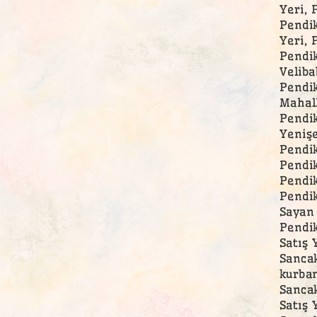
Yeri, 
Pendik
Yeri, 
Pendik
Veliba
Pendik
Mahall
Pendik
Yenişe
Pendik
Pendik
Pendik
Pendik
Sayan 
Pendik
Satış 
Sancak
kurban
Sancak
Satış 