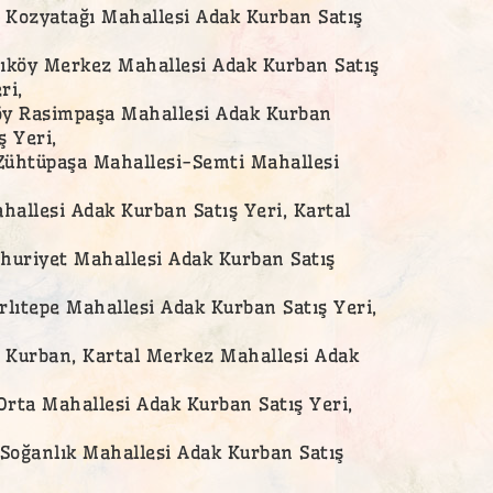
y Kozyatağı Mahallesi Adak Kurban Satış
dıköy Merkez Mahallesi Adak Kurban Satış
ri,
öy Rasimpaşa Mahallesi Adak Kurban
ş Yeri,
 Zühtüpaşa Mahallesi-Semti Mahallesi
ahallesi Adak Kurban Satış Yeri, Kartal
mhuriyet Mahallesi Adak Kurban Satış
rlıtepe Mahallesi Adak Kurban Satış Yeri,
l Kurban, Kartal Merkez Mahallesi Adak
Orta Mahallesi Adak Kurban Satış Yeri,
 Soğanlık Mahallesi Adak Kurban Satış