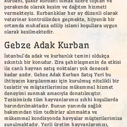
kurbanı, şükür kurbanı olmak üzere toptan ve
perakende olarak kesim ve dağıtım hizmeti
vermekteyiz. Kurbanlıklar her ay düzenli olarak
veteriner kontrolünden geçmekte, hijyenik bir
ortamda muhafaza edilip islami koşullara uygun
olarak kesilmektedir.
Gebze Adak Kurban
İstanbul’da adak ve kurbanlık temini oldukça
sıkıntılı bir konudur. Zira şehirleşmenin de etkisi
ile canlı hayvan satış noktaları yok denecek
kadar azdır. Gebze Adak Kurban Satış Yeri bu
ihtiyacın karşılanması için kurulmuş nitelikli bir
tesistir ve müşterilerimize mükemmel hizmet
deneyimi sunmak amacıyla donatılmıştır.
Tesisimizde tüm hayvanlarımız sıhhi koşullarda
barındırılmaktadır. Bunun yanında sağlık
bakımından tüm tedbirler alınmakta ve
mükemmel kondisyonda havyalar müşterilerimize
sunulmaktadır. Yerli üretim hayvanlarımızı,