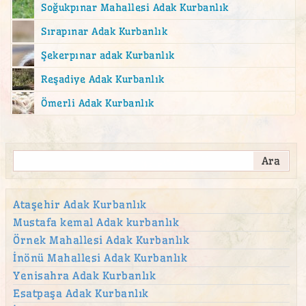
Soğukpınar Mahallesi Adak Kurbanlık
akika kurbanı
Sırapınar Adak Kurbanlık
Altıntepe Adak Kurban Satış Yeri
Şekerpınar adak Kurbanlık
altunizade adak
Reşadiye Adak Kurbanlık
Altunizade Mahallesi adak
Ömerli Adak Kurbanlık
Atalar Adak Kurban Satış Yeri
ataşehir adak
Ataşehir adak kurban satış yeri
Ataşehir Kurban
Atatürk Mahallesi Adak Kurban Satış Yeri
Ataşehir Adak Kurbanlık
Mustafa kemal Adak kurbanlık
Aydınevler Adak Kurban Satış Yeri
Örnek Mahallesi Adak Kurbanlık
Aziz Mahmut Hüdayi Mahallesi adak
İnönü Mahallesi Adak Kurbanlık
Bağlarbaşı Adak Kurban Satış Yeri
Yenisahra Adak Kurbanlık
Barbaros Mahallesi adak
Esatpaşa Adak Kurbanlık