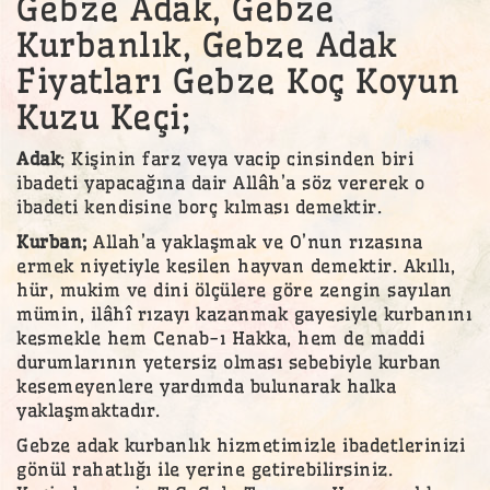
Gebze Adak, Gebze
Kurbanlık, Gebze Adak
Fiyatları Gebze Koç Koyun
Kuzu Keçi;
Adak
; Kişinin farz veya vacip cinsinden biri
ibadeti yapacağına dair Allâh’a söz vererek o
ibadeti kendisine borç kılması demektir.
Kurban;
Allah’a yaklaşmak ve O’nun rızasına
ermek niyetiyle kesilen hayvan demektir. Akıllı,
hür, mukim ve dini ölçülere göre zengin sayılan
mümin, ilâhî rızayı kazanmak gayesiyle kurbanını
kesmekle hem Cenab-ı Hakka, hem de maddi
durumlarının yetersiz olması sebebiyle kurban
kesemeyenlere yardımda bulunarak halka
yaklaşmaktadır.
Gebze adak kurbanlık hizmetimizle ibadetlerinizi
gönül rahatlığı ile yerine getirebilirsiniz.