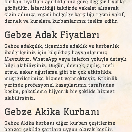
kurban fiyatları ağırlıklarına göre değişir fiyatlar
görüşülür. İstenildiği takdirde vekalet alınarak
sizin adınıza resmi belgeler karşılığı resmi vakıf,
dernek ve kurslara kurbanlarınız teslim edilir.
Gebze Adak Fiyatları
Gebze adakçılık, ilçemizde adaklık ve kurbanlık
ibadetleriniz için küçükbaş hayvanlarımız
Mevcuttur. WhatsApp veya telefon yoluyla detaylı
bilgi alabilirsiniz. Düğün, dernek, açılış, terfi
etme, asker uğurlama gibi bir çok etkinlikte
müşterilerimize hizmet vermekteyiz. Etkinlik
yerinde profesyonel kasaplarımız tarafından
kesim, paketleme hijyenik bir şekilde hizmet
alabilirsiniz.
Gebze Akika Kurbanı
Gebze Akika kurbanı diğer kurban çeşitlerine
benzer şekilde şartlara uygun olarak kesilir.