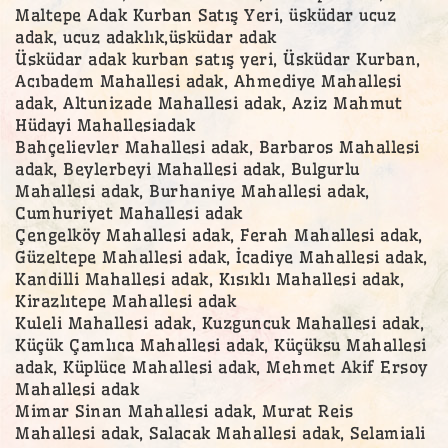
Maltepe Adak Kurban Satış Yeri, üsküdar ucuz
adak, ucuz adaklık,üsküdar adak
Üsküdar adak kurban satış yeri, Üsküdar Kurban,
Acıbadem Mahallesi adak, Ahmediye Mahallesi
adak, Altunizade Mahallesi adak, Aziz Mahmut
Hüdayi Mahallesiadak
Bahçelievler Mahallesi adak, Barbaros Mahallesi
adak, Beylerbeyi Mahallesi adak, Bulgurlu
Mahallesi adak, Burhaniye Mahallesi adak,
Cumhuriyet Mahallesi adak
Çengelköy Mahallesi adak, Ferah Mahallesi adak,
Güzeltepe Mahallesi adak, İcadiye Mahallesi adak,
Kandilli Mahallesi adak, Kısıklı Mahallesi adak,
Kirazlıtepe Mahallesi adak
Kuleli Mahallesi adak, Kuzguncuk Mahallesi adak,
Küçük Çamlıca Mahallesi adak, Küçüksu Mahallesi
adak, Küplüce Mahallesi adak, Mehmet Akif Ersoy
Mahallesi adak
Mimar Sinan Mahallesi adak, Murat Reis
Mahallesi adak, Salacak Mahallesi adak, Selamiali