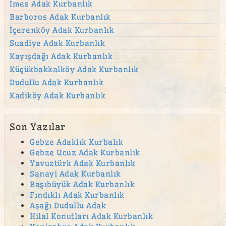
İmes Adak Kurbanlık
beykoz adak
Barboros Adak Kurbanlık
beylerbeyi adak
İçerenköy Adak Kurbanlık
Beylerbeyi Mahallesi adak
Suadiye Adak Kurbanlık
bostancı adak
Kayışdağı Adak Kurbanlık
Küçükbakkalköy Adak Kurbanlık
Bulgurlu Mahallesi adak
Dudullu Adak Kurbanlık
Burhaniye Mahallesi adak
Kadiköy Adak Kurbanlık
Büyükbakkalköy adak kurban satış yeri
canlı hayvan
Son Yazılar
canlı hayvan satışı
Gebze Adaklık Kurbalık
Gebze Ucuz Adak Kurbanlık
Çekmeköy Adak
Yavuztürk Adak Kurbanlık
Çekmeköy adak kurban satış yeri
Sanayi Adak Kurbanlık
Başıbüyük Adak Kurbanlık
Çekmeköy Kurban
Fındıklı Adak Kurbanlık
Aşağı Dudullu Adak
çengelköy adak
Hilal Konutları Adak Kurbanlık
Çengelköy Mahallesi adak