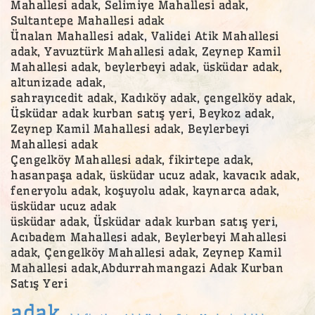
Mahallesi adak, Selimiye Mahallesi adak,
Sultantepe Mahallesi adak
Ünalan Mahallesi adak, Validei Atik Mahallesi
adak, Yavuztürk Mahallesi adak, Zeynep Kamil
Mahallesi adak, beylerbeyi adak, üsküdar adak,
altunizade adak,
sahrayıcedit adak, Kadıköy adak, çengelköy adak,
Üsküdar adak kurban satış yeri, Beykoz adak,
Zeynep Kamil Mahallesi adak, Beylerbeyi
Mahallesi adak
Çengelköy Mahallesi adak, fikirtepe adak,
hasanpaşa adak, üsküdar ucuz adak, kavacık adak,
feneryolu adak, koşuyolu adak, kaynarca adak,
üsküdar ucuz adak
üsküdar adak, Üsküdar adak kurban satış yeri,
Acıbadem Mahallesi adak, Beylerbeyi Mahallesi
adak, Çengelköy Mahallesi adak, Zeynep Kamil
Mahallesi adak,Abdurrahmangazi Adak Kurban
Satış Yeri
adak