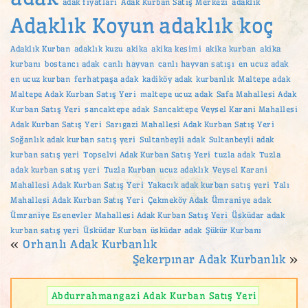
adak fiyatları
Adak Kurban Satış Merkezi
adaklık
Adaklık Koyun
adaklık koç
Adaklık Kurban
adaklık kuzu
akika
akika kesimi
akika kurban
akika
kurbanı
bostancı adak
canlı hayvan
canlı hayvan satışı
en ucuz adak
en ucuz kurban
ferhatpaşa adak
kadiköy adak
kurbanlık
Maltepe adak
Maltepe Adak Kurban Satış Yeri
maltepe ucuz adak
Safa Mahallesi Adak
Kurban Satış Yeri
sancaktepe adak
Sancaktepe Veysel Karani Mahallesi
Adak Kurban Satış Yeri
Sarıgazi Mahallesi Adak Kurban Satış Yeri
Soğanlık adak kurban satış yeri
Sultanbeyli adak
Sultanbeyli adak
kurban satış yeri
Topselvi Adak Kurban Satış Yeri
tuzla adak
Tuzla
adak kurban satış yeri
Tuzla Kurban
ucuz adaklık
Veysel Karani
Mahallesi Adak Kurban Satış Yeri
Yakacık adak kurban satış yeri
Yalı
Mahallesi Adak Kurban Satış Yeri
Çekmeköy Adak
Ümraniye adak
Ümraniye Esenevler Mahallesi Adak Kurban Satış Yeri
Üsküdar adak
kurban satış yeri
Üsküdar Kurban
üsküdar adak
Şükür Kurbanı
«
Orhanlı Adak Kurbanlık
Şekerpınar Adak Kurbanlık
»
Abdurrahmangazi Adak Kurban Satış Yeri