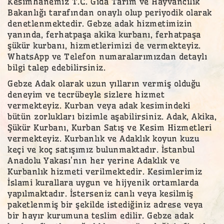
Kesimhanemiz T.C. Gıda Tarım ve Hayvancılık
Bakanlığı tarafından onaylı olup periyodik olarak
denetlenmektedir. Gebze adak hizmetimizin
yanında, ferhatpaşa akika kurbanı, ferhatpaşa
şükür kurbanı, hizmetlerimizi de vermekteyiz.
WhatsApp ve Telefon numaralarımızdan detaylı
bilgi talep edebilirsiniz.
Gebze Adak olarak uzun yılların vermiş olduğu
deneyim ve tecrübeyle sizlere hizmet
vermekteyiz. Kurban veya adak kesimindeki
bütün zorlukları bizimle aşabilirsiniz. Adak, Akika,
Şükür Kurbanı, Kurban Satış ve Kesim Hizmetleri
vermekteyiz. Kurbanlık ve Adaklık koyun kuzu
keçi ve koç satışımız bulunmaktadır. İstanbul
Anadolu Yakası’nın her yerine Adaklık ve
Kurbanlık hizmeti verilmektedir. Kesimlerimiz
İslami kurallara uygun ve hijyenik ortamlarda
yapılmaktadır. İsterseniz canlı veya kesilmiş
paketlenmiş bir şekilde istediğiniz adrese veya
bir hayır kurumuna teslim edilir. Gebze adak