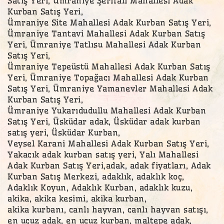
Satış Yeri, Ümraniye Şerifali Mahallesi Adak
Kurban Satış Yeri,
Ümraniye Site Mahallesi Adak Kurban Satış Yeri,
Ümraniye Tantavi Mahallesi Adak Kurban Satış
Yeri, Ümraniye Tatlısu Mahallesi Adak Kurban
Satış Yeri,
Ümraniye Tepeüstü Mahallesi Adak Kurban Satış
Yeri, Ümraniye Topağacı Mahallesi Adak Kurban
Satış Yeri, Ümraniye Yamanevler Mahallesi Adak
Kurban Satış Yeri,
Ümraniye Yukarıdudullu Mahallesi Adak Kurban
Satış Yeri, Üsküdar adak, Üsküdar adak kurban
satış yeri, Üsküdar Kurban,
Veysel Karani Mahallesi Adak Kurban Satış Yeri,
Yakacık adak kurban satış yeri, Yalı Mahallesi
Adak Kurban Satış Yeri,adak, adak fiyatları, Adak
Kurban Satış Merkezi, adaklık, adaklık koç,
Adaklık Koyun, Adaklık Kurban, adaklık kuzu,
akika, akika kesimi, akika kurban,
akika kurbanı, canlı hayvan, canlı hayvan satışı,
en ucuz adak, en ucuz kurban, maltepe adak,