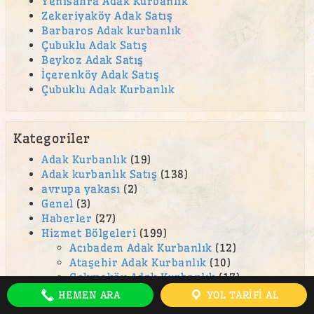
Yenisahra Adak Kurbanlık
Zekeriyaköy Adak Satış
cevizli adak kurban satış yeri
Barbaros Adak kurbanlık
Cumhuriyet Mahallesi adak
Çubuklu Adak Satış
Beykoz Adak Satış
Emek Mahallesi Adak Kurban Satış Yeri
İçerenköy Adak Satış
en ucuz adak
Çubuklu Adak Kurbanlık
en ucuz kurban
Esenkent Adak Kurban Satış Yeri
Kategoriler
Esentepe Adak Kurban Satış Yeri
Adak Kurbanlık
(19)
Adak kurbanlık Satış
(138)
Eyüp Sultan Mahallesi Adak Kurban Satış Yeri
avrupa yakası
(2)
Fatih Mahallesi Adak Kurban Satış Yeri
Genel
(3)
Haberler
(27)
feneryolu adak
Hizmet Bölgeleri
(199)
Acıbadem Adak Kurbanlık
(12)
Ferah Mahallesi adak
Ataşehir Adak Kurbanlık
(10)
ferhatpaşa adak
Çekmeköy Adak Kurbanlık
(17)
Kadiköy Adak Kurbanlık
(20)
ferhatpaşa adak kurban satış yeri
HEMEN ARA
YOL TARIFI AL
Sancaktepe Adak Kurbanlık
(23)