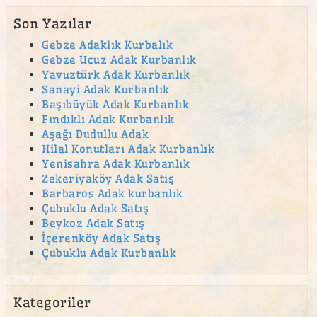
canlı hayvan
Son Yazılar
canlı hayvan satışı
Gebze Adaklık Kurbalık
Gebze Ucuz Adak Kurbanlık
Çekmeköy Adak
Yavuztürk Adak Kurbanlık
Çekmeköy adak kurban satış yeri
Sanayi Adak Kurbanlık
Başıbüyük Adak Kurbanlık
Çekmeköy Kurban
Fındıklı Adak Kurbanlık
Aşağı Dudullu Adak
çengelköy adak
Hilal Konutları Adak Kurbanlık
Çengelköy Mahallesi adak
Yenisahra Adak Kurbanlık
Zekeriyaköy Adak Satış
cevizli adak kurban satış yeri
Barbaros Adak kurbanlık
Cumhuriyet Mahallesi adak
Çubuklu Adak Satış
Beykoz Adak Satış
Emek Mahallesi Adak Kurban Satış Yeri
İçerenköy Adak Satış
en ucuz adak
Çubuklu Adak Kurbanlık
en ucuz kurban
Esenkent Adak Kurban Satış Yeri
Kategoriler