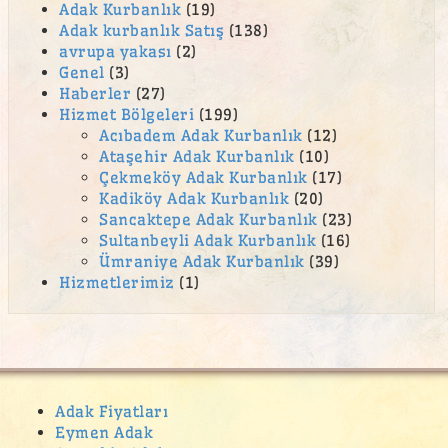
Esentepe Adak Kurban Satış Yeri
Adak Kurbanlık
(19)
Adak kurbanlık Satış
(138)
Eyüp Sultan Mahallesi Adak Kurban Satış Yeri
avrupa yakası
(2)
Fatih Mahallesi Adak Kurban Satış Yeri
Genel
(3)
Haberler
(27)
feneryolu adak
Hizmet Bölgeleri
(199)
Acıbadem Adak Kurbanlık
(12)
Ferah Mahallesi adak
Ataşehir Adak Kurbanlık
(10)
ferhatpaşa adak
Çekmeköy Adak Kurbanlık
(17)
Kadiköy Adak Kurbanlık
(20)
ferhatpaşa adak kurban satış yeri
Sancaktepe Adak Kurbanlık
(23)
Ferhatpaşa adak satış yeri
Sultanbeyli Adak Kurbanlık
(16)
Ümraniye Adak Kurbanlık
(39)
ferhatpaşa kurban
Hizmetlerimiz
(1)
Ferhatpaşa kurban satış yeri
ferhatpaşa ucuz kurban satan yerler
Feyzullah Mahallesi Adak Kurban Satış Yeri
fikirtepe adak
Adak Fiyatları
Eymen Adak
Gülsuyu adak kurban satış yeri