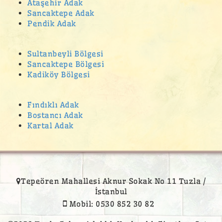
Ataşehir Adak
Gümüşpınar Adak Kurban Satış Yeri
Sancaktepe Adak
Pendik Adak
Güzeltepe Mahallesi adak
hasanpaşa adak
Sultanbeyli Bölgesi
Hilal Mahallesi Adak Kurban Satış Yeri
Sancaktepe Bölgesi
Kadiköy Bölgesi
Hürriyet Mahallesi
İcadiye Mahallesi adak
Fındıklı Adak
İdealtepe adak kurban satış yeri
Bostancı Adak
İnönü Mahallesi Adak Kurban Satış Yeri
Kartal Adak
kadiköy adak
Kadıköy Acıbadem Mahallesi Adak Kurban Satış Yeri
Kadıköy Adak Kurban Satış Yeri
Tepeören Mahallesi Aknur Sokak No 11 Tuzla /
Kadıköy adak satış yeri
İstanbul
Mobil: 0530 852 30 82
Kadıköy Bostancı Mahallesi Adak Kurban Satış Yeri
Kadıköy Caddebostan Mahallesi Adak Kurban Satış