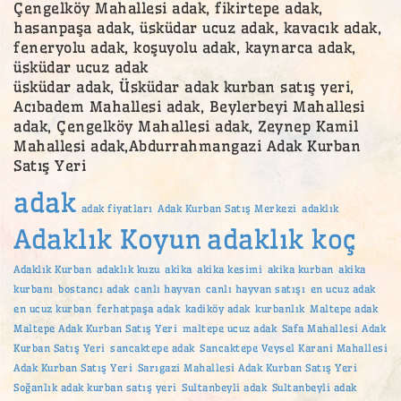
Çengelköy Mahallesi adak, fikirtepe adak,
hasanpaşa adak, üsküdar ucuz adak, kavacık adak,
feneryolu adak, koşuyolu adak, kaynarca adak,
üsküdar ucuz adak
üsküdar adak, Üsküdar adak kurban satış yeri,
Acıbadem Mahallesi adak, Beylerbeyi Mahallesi
adak, Çengelköy Mahallesi adak, Zeynep Kamil
Mahallesi adak,Abdurrahmangazi Adak Kurban
Satış Yeri
adak
adak fiyatları
Adak Kurban Satış Merkezi
adaklık
Adaklık Koyun
adaklık koç
Adaklık Kurban
adaklık kuzu
akika
akika kesimi
akika kurban
akika
kurbanı
bostancı adak
canlı hayvan
canlı hayvan satışı
en ucuz adak
en ucuz kurban
ferhatpaşa adak
kadiköy adak
kurbanlık
Maltepe adak
Maltepe Adak Kurban Satış Yeri
maltepe ucuz adak
Safa Mahallesi Adak
Kurban Satış Yeri
sancaktepe adak
Sancaktepe Veysel Karani Mahallesi
Adak Kurban Satış Yeri
Sarıgazi Mahallesi Adak Kurban Satış Yeri
Soğanlık adak kurban satış yeri
Sultanbeyli adak
Sultanbeyli adak