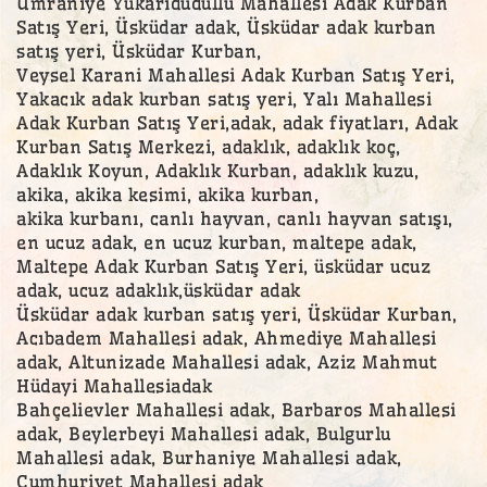
Ümraniye Yukarıdudullu Mahallesi Adak Kurban
Satış Yeri, Üsküdar adak, Üsküdar adak kurban
satış yeri, Üsküdar Kurban,
Veysel Karani Mahallesi Adak Kurban Satış Yeri,
Yakacık adak kurban satış yeri, Yalı Mahallesi
Adak Kurban Satış Yeri,adak, adak fiyatları, Adak
Kurban Satış Merkezi, adaklık, adaklık koç,
Adaklık Koyun, Adaklık Kurban, adaklık kuzu,
akika, akika kesimi, akika kurban,
akika kurbanı, canlı hayvan, canlı hayvan satışı,
en ucuz adak, en ucuz kurban, maltepe adak,
Maltepe Adak Kurban Satış Yeri, üsküdar ucuz
adak, ucuz adaklık,üsküdar adak
Üsküdar adak kurban satış yeri, Üsküdar Kurban,
Acıbadem Mahallesi adak, Ahmediye Mahallesi
adak, Altunizade Mahallesi adak, Aziz Mahmut
Hüdayi Mahallesiadak
Bahçelievler Mahallesi adak, Barbaros Mahallesi
adak, Beylerbeyi Mahallesi adak, Bulgurlu
Mahallesi adak, Burhaniye Mahallesi adak,
Cumhuriyet Mahallesi adak