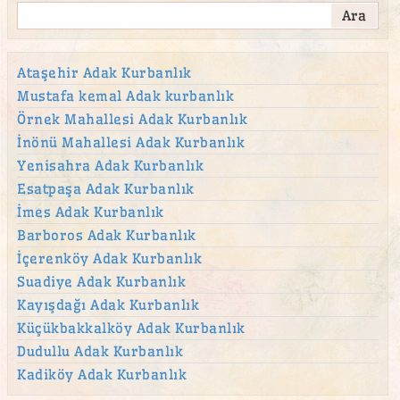
Ataşehir adak kurban satış yeri
Ataşehir Kurban
Atatürk Mahallesi Adak Kurban Satış Yeri
Ataşehir Adak Kurbanlık
Mustafa kemal Adak kurbanlık
Aydınevler Adak Kurban Satış Yeri
Örnek Mahallesi Adak Kurbanlık
Aziz Mahmut Hüdayi Mahallesi adak
İnönü Mahallesi Adak Kurbanlık
Bağlarbaşı Adak Kurban Satış Yeri
Yenisahra Adak Kurbanlık
Barbaros Mahallesi adak
Esatpaşa Adak Kurbanlık
İmes Adak Kurbanlık
beykoz adak
Barboros Adak Kurbanlık
beylerbeyi adak
İçerenköy Adak Kurbanlık
Beylerbeyi Mahallesi adak
Suadiye Adak Kurbanlık
bostancı adak
Kayışdağı Adak Kurbanlık
Küçükbakkalköy Adak Kurbanlık
Bulgurlu Mahallesi adak
Dudullu Adak Kurbanlık
Burhaniye Mahallesi adak
Kadiköy Adak Kurbanlık
Büyükbakkalköy adak kurban satış yeri