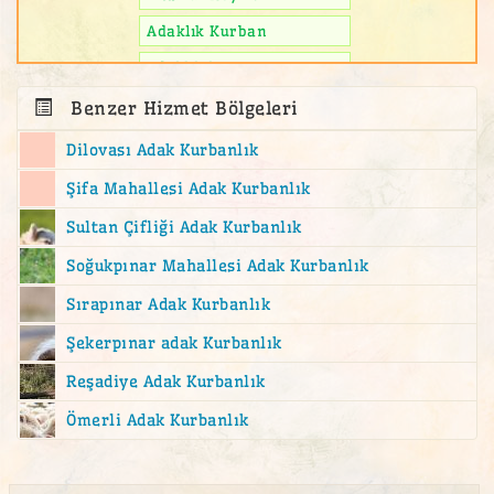
Adaklık Kurban
adaklık kuzu
Adalar Adak Kurban Satış Yeri
Benzer Hizmet Bölgeleri
Ahmediye Mahallesi adak
Dilovası Adak Kurbanlık
akika
Şifa Mahallesi Adak Kurbanlık
akika kesimi
Sultan Çifliği Adak Kurbanlık
akika kurban
Soğukpınar Mahallesi Adak Kurbanlık
akika kurbanı
Sırapınar Adak Kurbanlık
Altıntepe Adak Kurban Satış Yeri
Şekerpınar adak Kurbanlık
altunizade adak
Reşadiye Adak Kurbanlık
Altunizade Mahallesi adak
Ömerli Adak Kurbanlık
Atalar Adak Kurban Satış Yeri
ataşehir adak