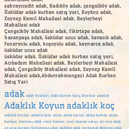
sahrayıcedit adak, Kadıköy adak, çengelköy adak,
Üsküdar adak kurban satış yeri, Beykoz adak,
Zeynep Kamil Mahallesi adak, Beylerbeyi
Mahallesi adak
Çengelköy Mahallesi adak, fikirtepe adak,
hasanpaşa adak, üsküdar ucuz adak, kavacık adak,
feneryolu adak, koşuyolu adak, kaynarca adak,
üsküdar ucuz adak
üsküdar adak, Üsküdar adak kurban satış yeri,
Acıbadem Mahallesi adak, Beylerbeyi Mahallesi
adak, Çengelköy Mahallesi adak, Zeynep Kamil
Mahallesi adak,Abdurrahmangazi Adak Kurban
Satış Yeri
adak
adak fiyatları
Adak Kurban Satış Merkezi
adaklık
Adaklık Koyun
adaklık koç
Adaklık Kurban
adaklık kuzu
akika
akika kesimi
akika kurban
akika
kurbanı
bostancı adak
canlı hayvan
canlı hayvan satışı
en ucuz adak
en ucuz kurban
ferhatpaşa adak
kadiköy adak
kurbanlık
Maltepe adak