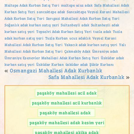
Maltepe Adak Kurban Satış Yeri
maltepe ucuz adak
Safa Mahallesi Adak
Kurban Satış Yeri
sancaktepe adak
Sancaktepe Veysel Karani Mahallesi
Adak Kurban Satış Yeri
Sarıgazi Mahallesi Adak Kurban Satış Yeri
Soğanlık adak kurban satış yeri
Sultanbeyli adak
Sultanbeyli adak
kurban satış yeri
Topselvi Adak Kurban Satış Yeri
tuzla adak
Tuzla
adak kurban satış yeri
Tuzla Kurban
ucuz adaklık
Veysel Karani
Mahallesi Adak Kurban Satış Yeri
Yakacık adak kurban satış yeri
Yalı
Mahallesi Adak Kurban Satış Yeri
Çekmeköy Adak
Ümraniye adak
Ümraniye Esenevler Mahallesi Adak Kurban Satış Yeri
Üsküdar adak
kurban satış yeri
Üsküdar Kurban
üsküdar adak
Şükür Kurbanı
«
Osmangazi Mahallesi Adak Kurbanlık
Safa Mahallesi Adak Kurbanlık
»
paşaköy mahallesi acil adak
paşaköy mahallesi acil kurbanlık
paşaköy mahallesi adak
paşaköy mahallesi adak kesim yeri
paşaköy mahallesi akika adak