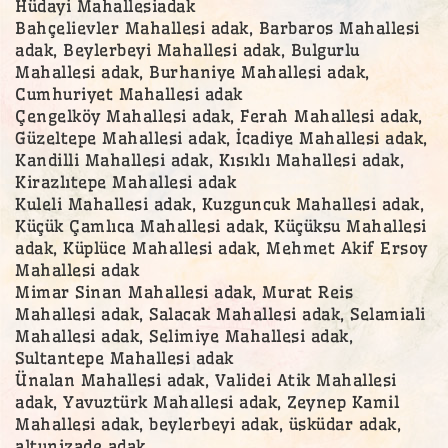
Hüdayi Mahallesiadak
Bahçelievler Mahallesi adak, Barbaros Mahallesi
adak, Beylerbeyi Mahallesi adak, Bulgurlu
Mahallesi adak, Burhaniye Mahallesi adak,
Cumhuriyet Mahallesi adak
Çengelköy Mahallesi adak, Ferah Mahallesi adak,
Güzeltepe Mahallesi adak, İcadiye Mahallesi adak,
Kandilli Mahallesi adak, Kısıklı Mahallesi adak,
Kirazlıtepe Mahallesi adak
Kuleli Mahallesi adak, Kuzguncuk Mahallesi adak,
Küçük Çamlıca Mahallesi adak, Küçüksu Mahallesi
adak, Küplüce Mahallesi adak, Mehmet Akif Ersoy
Mahallesi adak
Mimar Sinan Mahallesi adak, Murat Reis
Mahallesi adak, Salacak Mahallesi adak, Selamiali
Mahallesi adak, Selimiye Mahallesi adak,
Sultantepe Mahallesi adak
Ünalan Mahallesi adak, Validei Atik Mahallesi
adak, Yavuztürk Mahallesi adak, Zeynep Kamil
Mahallesi adak, beylerbeyi adak, üsküdar adak,
altunizade adak,