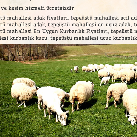
 ve kesim hizmeti ücretsizdir
tü mahallesi adak fiyatları, tepeüstü mahallesi acil ad
tü mahallesi adak, tepeüstü mahallesi en ucuz adak, 
tü mahallesi En Uygun Kurbanlık Fiyatları, tepeüstü m
esi kurbanlık kuzu, tepeüstü mahallesi ucuz kurbanlık