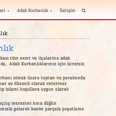
eri
Adak Kurbanlık
İletişim
lık
nlık
kası tüm semt ve ilçelerine adak
de, Adak Kurbanlıklarınız için ücretsiz
kurbanı olmak üzere toptan ve perakende
her ay düzenli olarak veteriner
p islami koşullara uygun olarak
açılış merasimi kına düğün
mızla gelerek kesim parçala poşetleme