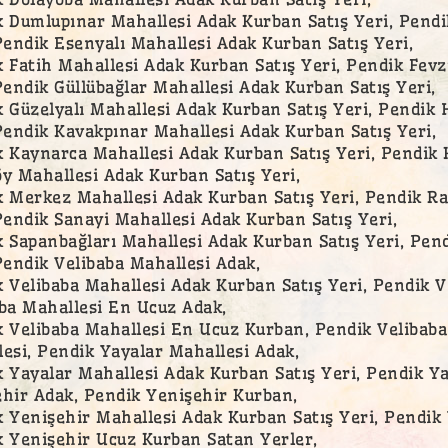
 Dumlupınar Mahallesi Adak Kurban Satış Yeri, Pendi
Pendik Esenyalı Mahallesi Adak Kurban Satış Yeri,
 Fatih Mahallesi Adak Kurban Satış Yeri, Pendik Fev
Pendik Güllübağlar Mahallesi Adak Kurban Satış Yeri,
 Güzelyalı Mahallesi Adak Kurban Satış Yeri, Pendik
Pendik Kavakpınar Mahallesi Adak Kurban Satış Yeri,
 Kaynarca Mahallesi Adak Kurban Satış Yeri, Pendik 
y Mahallesi Adak Kurban Satış Yeri,
 Merkez Mahallesi Adak Kurban Satış Yeri, Pendik R
Pendik Sanayi Mahallesi Adak Kurban Satış Yeri,
 Sapanbağları Mahallesi Adak Kurban Satış Yeri, Pend
Pendik Velibaba Mahallesi Adak,
 Velibaba Mahallesi Adak Kurban Satış Yeri, Pendik V
ba Mahallesi En Ucuz Adak,
 Velibaba Mahallesi En Ucuz Kurban, Pendik Velibaba
esi, Pendik Yayalar Mahallesi Adak,
 Yayalar Mahallesi Adak Kurban Satış Yeri, Pendik Y
hir Adak, Pendik Yenişehir Kurban,
 Yenişehir Mahallesi Adak Kurban Satış Yeri, Pendik
 Yenişehir Ucuz Kurban Satan Yerler,