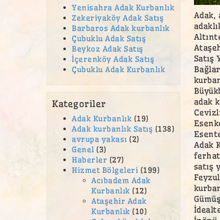
Yenisahra Adak Kurbanlık
Adak, 
Zekeriyaköy Adak Satış
adaklı
Barbaros Adak kurbanlık
Altınt
Çubuklu Adak Satış
Ataşeh
Beykoz Adak Satış
Satış 
İçerenköy Adak Satış
Bağlar
Çubuklu Adak Kurbanlık
kurban
Büyükb
adak k
Kategoriler
Cevizl
Adak Kurbanlık
(19)
Esenke
Adak kurbanlık Satış
(138)
Esente
avrupa yakası
(2)
Adak K
Genel
(3)
ferhat
Haberler
(27)
satış 
Hizmet Bölgeleri
(199)
Feyzul
Acıbadem Adak
kurban
Kurbanlık
(12)
Gümüşp
Ataşehir Adak
İdealt
Kurbanlık
(10)