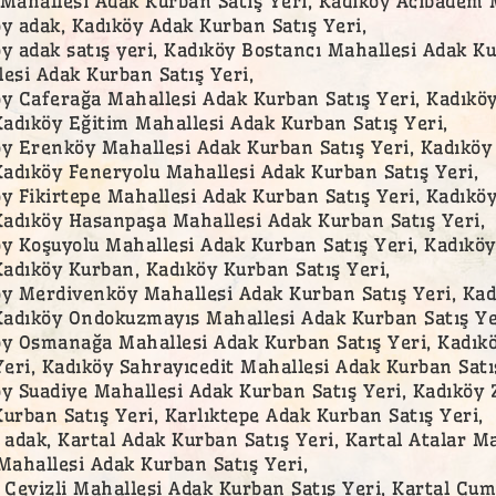
Mahallesi Adak Kurban Satış Yeri, Kadıköy Acıbadem M
y adak, Kadıköy Adak Kurban Satış Yeri,
y adak satış yeri, Kadıköy Bostancı Mahallesi Adak K
esi Adak Kurban Satış Yeri,
y Caferağa Mahallesi Adak Kurban Satış Yeri, Kadıkö
Kadıköy Eğitim Mahallesi Adak Kurban Satış Yeri,
y Erenköy Mahallesi Adak Kurban Satış Yeri, Kadıköy
Kadıköy Feneryolu Mahallesi Adak Kurban Satış Yeri,
y Fikirtepe Mahallesi Adak Kurban Satış Yeri, Kadıkö
Kadıköy Hasanpaşa Mahallesi Adak Kurban Satış Yeri,
y Koşuyolu Mahallesi Adak Kurban Satış Yeri, Kadıkö
Kadıköy Kurban, Kadıköy Kurban Satış Yeri,
y Merdivenköy Mahallesi Adak Kurban Satış Yeri, Ka
Kadıköy Ondokuzmayıs Mahallesi Adak Kurban Satış Ye
öy Osmanağa Mahallesi Adak Kurban Satış Yeri, Kadık
Yeri, Kadıköy Sahrayıcedit Mahallesi Adak Kurban Satı
y Suadiye Mahallesi Adak Kurban Satış Yeri, Kadıköy
urban Satış Yeri, Karlıktepe Adak Kurban Satış Yeri,
 adak, Kartal Adak Kurban Satış Yeri, Kartal Atalar M
Mahallesi Adak Kurban Satış Yeri,
 Cevizli Mahallesi Adak Kurban Satış Yeri, Kartal Cu