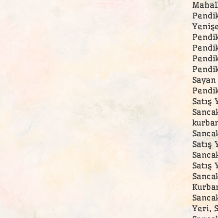
Mahall
Pendik
Yenişe
Pendik
Pendik
Pendik
Pendik
Sayan 
Pendik
Satış 
Sancak
kurban
Sancak
Satış 
Sancak
Satış 
Sancak
Kurban
Sancak
Yeri, 