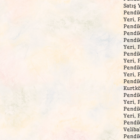
Satış 
Pendik
Yeri, 
Pendik
Pendik
Pendik
Yeri, 
Pendik
Yeri, 
Pendik
Yeri, 
Pendik
Kurtkö
Pendik
Yeri, 
Pendik
Yeri, 
Pendik
Veliba
Pendik