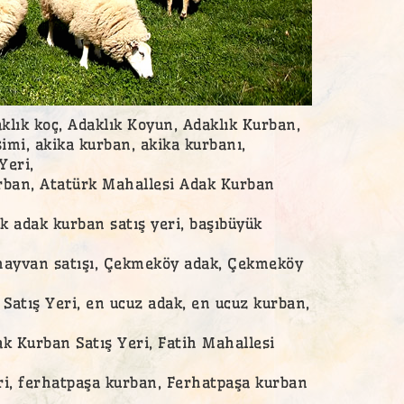
aklık koç, Adaklık Koyun, Adaklık Kurban,
simi, akika kurban, akika kurbanı,
Yeri,
urban, Atatürk Mahallesi Adak Kurban
k adak kurban satış yeri, başıbüyük
 hayvan satışı, Çekmeköy adak, Çekmeköy
Satış Yeri, en ucuz adak, en ucuz kurban,
k Kurban Satış Yeri, Fatih Mahallesi
eri, ferhatpaşa kurban, Ferhatpaşa kurban