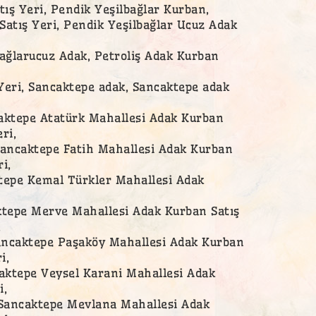
ış Yeri, Pendik Yeşilbağlar Kurban,
atış Yeri, Pendik Yeşilbağlar Ucuz Adak
ağlarucuz Adak, Petroliş Adak Kurban
eri, Sancaktepe adak, Sancaktepe adak
caktepe Atatürk Mahallesi Adak Kurban
ri,
Sancaktepe Fatih Mahallesi Adak Kurban
i,
tepe Kemal Türkler Mahallesi Adak
ktepe Merve Mahallesi Adak Kurban Satış
,
ancaktepe Paşaköy Mahallesi Adak Kurban
i,
caktepe Veysel Karani Mahallesi Adak
i,
 Sancaktepe Mevlana Mahallesi Adak