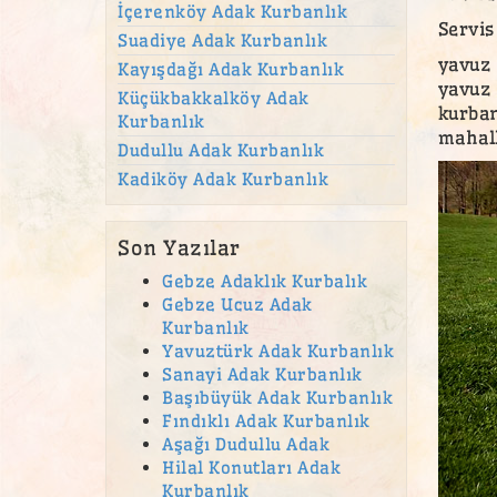
İçerenköy Adak Kurbanlık
Servis
Suadiye Adak Kurbanlık
yavuz 
Kayışdağı Adak Kurbanlık
yavuz 
Küçükbakkalköy Adak
kurban
Kurbanlık
mahall
Dudullu Adak Kurbanlık
Kadiköy Adak Kurbanlık
Son Yazılar
Gebze Adaklık Kurbalık
Gebze Ucuz Adak
Kurbanlık
Yavuztürk Adak Kurbanlık
Sanayi Adak Kurbanlık
Başıbüyük Adak Kurbanlık
Fındıklı Adak Kurbanlık
Aşağı Dudullu Adak
Hilal Konutları Adak
Kurbanlık