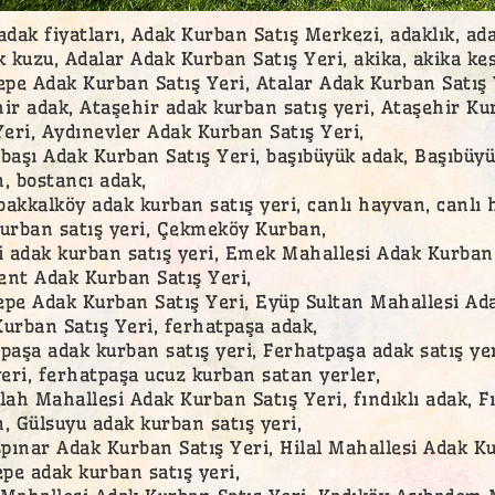
adak fiyatları, Adak Kurban Satış Merkezi, adaklık, ad
k kuzu, Adalar Adak Kurban Satış Yeri, akika, akika ke
epe Adak Kurban Satış Yeri, Atalar Adak Kurban Satış 
ir adak, Ataşehir adak kurban satış yeri, Ataşehir K
Yeri, Aydınevler Adak Kurban Satış Yeri,
başı Adak Kurban Satış Yeri, başıbüyük adak, Başıbüyü
, bostancı adak,
akkalköy adak kurban satış yeri, canlı hayvan, canlı
urban satış yeri, Çekmeköy Kurban,
i adak kurban satış yeri, Emek Mahallesi Adak Kurban 
nt Adak Kurban Satış Yeri,
pe Adak Kurban Satış Yeri, Eyüp Sultan Mahallesi Ada
urban Satış Yeri, ferhatpaşa adak,
paşa adak kurban satış yeri, Ferhatpaşa adak satış y
yeri, ferhatpaşa ucuz kurban satan yerler,
lah Mahallesi Adak Kurban Satış Yeri, fındıklı adak, Fı
, Gülsuyu adak kurban satış yeri,
ınar Adak Kurban Satış Yeri, Hilal Mahallesi Adak Ku
epe adak kurban satış yeri,