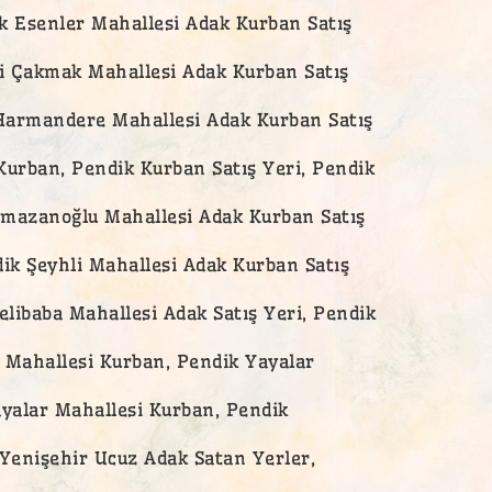
k Esenler Mahallesi Adak Kurban Satış
zi Çakmak Mahallesi Adak Kurban Satış
 Harmandere Mahallesi Adak Kurban Satış
Kurban, Pendik Kurban Satış Yeri, Pendik
amazanoğlu Mahallesi Adak Kurban Satış
ik Şeyhli Mahallesi Adak Kurban Satış
elibaba Mahallesi Adak Satış Yeri, Pendik
 Mahallesi Kurban, Pendik Yayalar
ayalar Mahallesi Kurban, Pendik
 Yenişehir Ucuz Adak Satan Yerler,