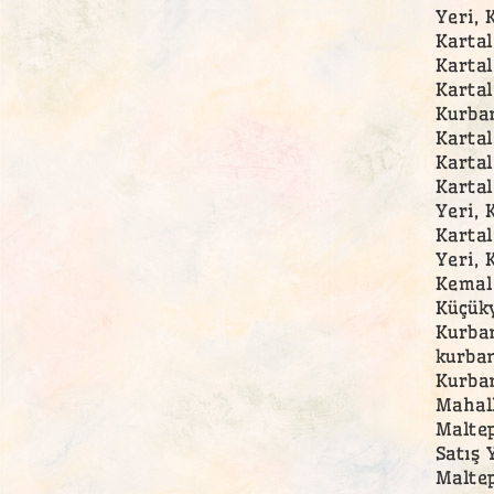
Yeri, 
Kartal
Kartal
Kartal
Kurban
Kartal
Kartal
Kartal
Yeri, 
Kartal
Yeri, 
Kemal 
Küçüky
Kurban
kurban
Kurban
Mahall
Maltep
Satış 
Maltep