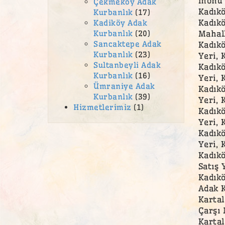
İnönü 
Çekmeköy Adak
Kadıkö
Kurbanlık
(17)
Kadıkö
Kadiköy Adak
Kurbanlık
(20)
Mahall
Sancaktepe Adak
Kadıkö
Kurbanlık
(23)
Yeri, 
Sultanbeyli Adak
Kadıkö
Kurbanlık
(16)
Yeri, 
Ümraniye Adak
Kadıkö
Kurbanlık
(39)
Yeri, 
Hizmetlerimiz
(1)
Kadıkö
Yeri, 
Kadıkö
Yeri, 
Kadık
Satış 
Kadıkö
Adak K
Kartal
Çarşı 
Kartal