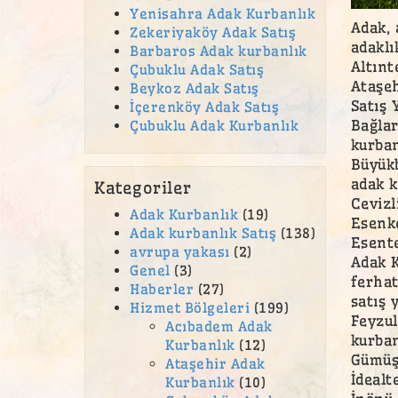
Yenisahra Adak Kurbanlık
Adak, 
Zekeriyaköy Adak Satış
adaklı
Barbaros Adak kurbanlık
Altınt
Çubuklu Adak Satış
Ataşeh
Beykoz Adak Satış
Satış 
İçerenköy Adak Satış
Bağlar
Çubuklu Adak Kurbanlık
kurban
Büyükb
adak k
Kategoriler
Cevizl
Adak Kurbanlık
(19)
Esenke
Adak kurbanlık Satış
(138)
Esente
avrupa yakası
(2)
Adak K
Genel
(3)
ferhat
Haberler
(27)
satış 
Hizmet Bölgeleri
(199)
Feyzul
Acıbadem Adak
kurban
Kurbanlık
(12)
Gümüşp
Ataşehir Adak
İdealt
Kurbanlık
(10)