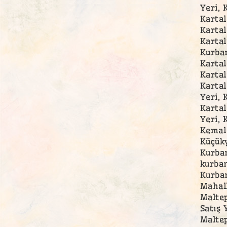
Yeri, 
Kartal
Kartal
Kartal
Kurban
Kartal
Kartal
Kartal
Yeri, 
Kartal
Yeri, 
Kemal 
Küçüky
Kurban
kurban
Kurban
Mahall
Maltep
Satış 
Maltep