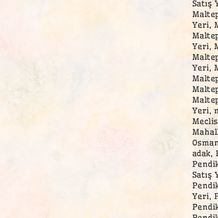
Satış 
Maltep
Yeri, 
Maltep
Yeri, 
Maltep
Yeri, 
Maltep
Maltep
Maltep
Yeri, 
Meclis
Mahall
Osmang
adak, 
Pendik
Satış 
Pendik
Yeri, 
Pendik
Pendik