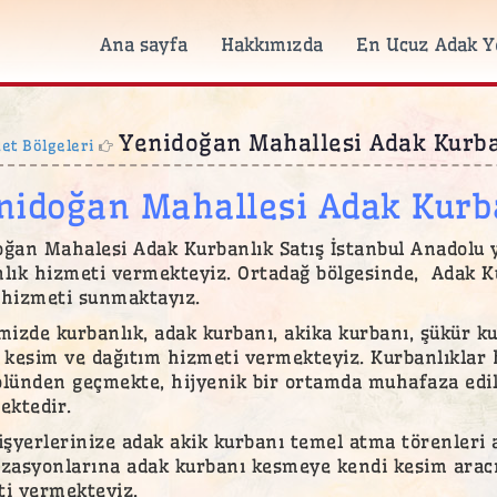
Ana sayfa
Hakkımızda
En Ucuz Adak Y
Yenidoğan Mahallesi Adak Kurba
t Bölgeleri
nidoğan Mahallesi Adak Kurb
ğan Mahalesi Adak Kurbanlık Satış İstanbul Anadolu y
lık hizmeti vermekteyiz. Ortadağ bölgesinde, Adak Kur
 hizmeti sunmaktayız.
mizde kurbanlık, adak kurbanı, akika kurbanı, şükür 
 kesim ve dağıtım hizmeti vermekteyiz. Kurbanlıklar 
lünden geçmekte, hijyenik bir ortamda muhafaza edili
ektedir.
işyerlerinize adak akik kurbanı temel atma törenleri 
zasyonlarına adak kurbanı kesmeye kendi kesim aracı
i vermekteyiz.