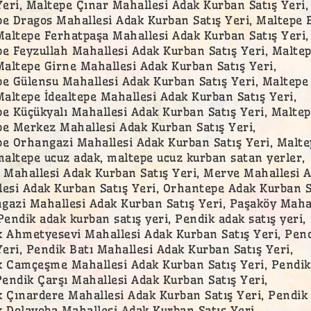
Yeri, Maltepe Çınar Mahallesi Adak Kurban Satış Yeri,
e Dragos Mahallesi Adak Kurban Satış Yeri, Maltepe 
Maltepe Ferhatpaşa Mahallesi Adak Kurban Satış Yeri,
e Feyzullah Mahallesi Adak Kurban Satış Yeri, Maltep
Maltepe Girne Mahallesi Adak Kurban Satış Yeri,
e Gülensu Mahallesi Adak Kurban Satış Yeri, Maltepe
Maltepe İdealtepe Mahallesi Adak Kurban Satış Yeri,
e Küçükyalı Mahallesi Adak Kurban Satış Yeri, Maltep
e Merkez Mahallesi Adak Kurban Satış Yeri,
e Orhangazi Mahallesi Adak Kurban Satış Yeri, Malte
maltepe ucuz adak, maltepe ucuz kurban satan yerler,
 Mahallesi Adak Kurban Satış Yeri, Merve Mahallesi 
esi Adak Kurban Satış Yeri, Orhantepe Adak Kurban Sa
azi Mahallesi Adak Kurban Satış Yeri, Paşaköy Mahal
Pendik adak kurban satış yeri, Pendik adak satış yeri,
 Ahmetyesevi Mahallesi Adak Kurban Satış Yeri, Pend
Yeri, Pendik Batı Mahallesi Adak Kurban Satış Yeri,
 Camçeşme Mahallesi Adak Kurban Satış Yeri, Pendik
Pendik Çarşı Mahallesi Adak Kurban Satış Yeri,
 Çınardere Mahallesi Adak Kurban Satış Yeri, Pendik 
 Dolayoba Mahallesi Adak Kurban Satış Yeri,