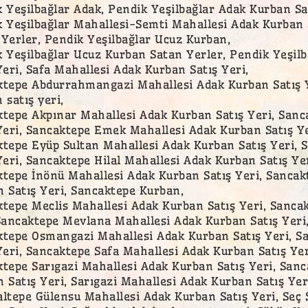
 Yeşilbağlar Adak, Pendik Yeşilbağlar Adak Kurban Sat
 Yeşilbağlar Mahallesi-Semti Mahallesi Adak Kurban S
Yerler, Pendik Yeşilbağlar Ucuz Kurban,
 Yeşilbağlar Ucuz Kurban Satan Yerler, Pendik Yeşilb
Yeri, Safa Mahallesi Adak Kurban Satış Yeri,
tepe Abdurrahmangazi Mahallesi Adak Kurban Satış Y
 satış yeri,
tepe Akpınar Mahallesi Adak Kurban Satış Yeri, San
Yeri, Sancaktepe Emek Mahallesi Adak Kurban Satış Ye
tepe Eyüp Sultan Mahallesi Adak Kurban Satış Yeri, 
Yeri, Sancaktepe Hilal Mahallesi Adak Kurban Satış Yer
tepe İnönü Mahallesi Adak Kurban Satış Yeri, Sancak
 Satış Yeri, Sancaktepe Kurban,
tepe Meclis Mahallesi Adak Kurban Satış Yeri, Sanca
Sancaktepe Mevlana Mahallesi Adak Kurban Satış Yeri
ktepe Osmangazi Mahallesi Adak Kurban Satış Yeri, S
Yeri, Sancaktepe Safa Mahallesi Adak Kurban Satış Yer
tepe Sarıgazi Mahallesi Adak Kurban Satış Yeri, San
 Satış Yeri, Sarıgazi Mahallesi Adak Kurban Satış Yer
ltepe Gülensu Mahallesi Adak Kurban Satış Yeri, Seç