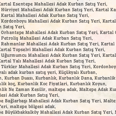
Kartal Esentepe Mahallesi Adak Kurban Satış Yeri,
 Hürriyet Mahallesi Adak Kurban Satış Yeri, Kartal Ka
 Kartal Mahallesi Adak Kurban Satış Yeri,
 Kordonboyu Mahallesi Adak Kurban Satış Yeri, Karta
 Satış Yeri,
 Orhantepe Mahallesi Adak Kurban Satış Yeri, Kartal 
 Petroliş Mahallesi Adak Kurban Satış Yeri,
 Rahmanlar Mahallesi Adak Kurban Satış Yeri, Kartal
Kartal Topselvi Mahallesi Adak Kurban Satış Yeri,
 Uğurmumcu Mahallesi Adak Kurban Satış Yeri, Kartal
Kartal Yalı Mahallesi Adak Kurban Satış Yeri,
Türkler Mahallesi Adak Kurban Satış Yeri, Kordonboyu
alı adak kurban satış yeri, Küçükyalı Kurban,
, Kurban Duası, Kurbanlık, Kurbanlık Dana, Kurbanlik D
lik koç, Kurbanlik Koc Fiyatlari, Kurbanlık Koyun,
lik Ne Zaman Kesilir, maltepe adak, Maltepe Adak Kur
esi Adak Kurban Satış Yeri,
e Bağlarbaşı Mahallesi Adak Kurban Satış Yeri, Malt
Yeri, maltepe bölgesi adak,
e Büyükbakkalköy Mahallesi Adak Kurban Satış Yeri, 