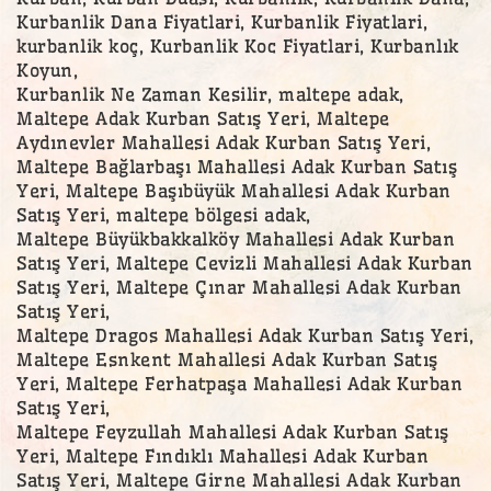
Kurbanlik Dana Fiyatlari, Kurbanlik Fiyatlari,
kurbanlik koç, Kurbanlik Koc Fiyatlari, Kurbanlık
Koyun,
Kurbanlik Ne Zaman Kesilir, maltepe adak,
Maltepe Adak Kurban Satış Yeri, Maltepe
Aydınevler Mahallesi Adak Kurban Satış Yeri,
Maltepe Bağlarbaşı Mahallesi Adak Kurban Satış
Yeri, Maltepe Başıbüyük Mahallesi Adak Kurban
Satış Yeri, maltepe bölgesi adak,
Maltepe Büyükbakkalköy Mahallesi Adak Kurban
Satış Yeri, Maltepe Cevizli Mahallesi Adak Kurban
Satış Yeri, Maltepe Çınar Mahallesi Adak Kurban
Satış Yeri,
Maltepe Dragos Mahallesi Adak Kurban Satış Yeri,
Maltepe Esnkent Mahallesi Adak Kurban Satış
Yeri, Maltepe Ferhatpaşa Mahallesi Adak Kurban
Satış Yeri,
Maltepe Feyzullah Mahallesi Adak Kurban Satış
Yeri, Maltepe Fındıklı Mahallesi Adak Kurban
Satış Yeri, Maltepe Girne Mahallesi Adak Kurban