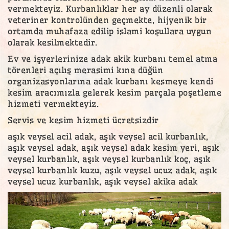
vermekteyiz. Kurbanlıklar her ay düzenli olarak
veteriner kontrolünden geçmekte, hijyenik bir
ortamda muhafaza edilip islami koşullara uygun
olarak kesilmektedir.
Ev ve işyerlerinize adak akik kurbanı temel atma
törenleri açılış merasimi kına düğün
organizasyonlarına adak kurbanı kesmeye kendi
kesim aracımızla gelerek kesim parçala poşetleme
hizmeti vermekteyiz.
Servis ve kesim hizmeti ücretsizdir
aşık veysel acil adak, aşık veysel acil kurbanlık,
aşık veysel adak, aşık veysel adak kesim yeri, aşık
veysel kurbanlık, aşık veysel kurbanlık koç, aşık
veysel kurbanlık kuzu, aşık veysel ucuz adak, aşık
veysel ucuz kurbanlık, aşık veysel akika adak