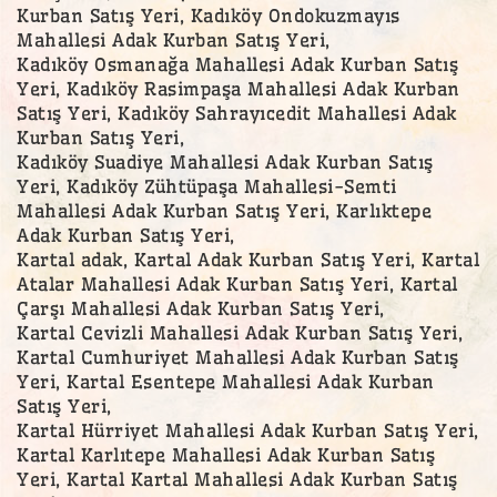
Kurban Satış Yeri, Kadıköy Ondokuzmayıs
Mahallesi Adak Kurban Satış Yeri,
Kadıköy Osmanağa Mahallesi Adak Kurban Satış
Yeri, Kadıköy Rasimpaşa Mahallesi Adak Kurban
Satış Yeri, Kadıköy Sahrayıcedit Mahallesi Adak
Kurban Satış Yeri,
Kadıköy Suadiye Mahallesi Adak Kurban Satış
Yeri, Kadıköy Zühtüpaşa Mahallesi-Semti
Mahallesi Adak Kurban Satış Yeri, Karlıktepe
Adak Kurban Satış Yeri,
Kartal adak, Kartal Adak Kurban Satış Yeri, Kartal
Atalar Mahallesi Adak Kurban Satış Yeri, Kartal
Çarşı Mahallesi Adak Kurban Satış Yeri,
Kartal Cevizli Mahallesi Adak Kurban Satış Yeri,
Kartal Cumhuriyet Mahallesi Adak Kurban Satış
Yeri, Kartal Esentepe Mahallesi Adak Kurban
Satış Yeri,
Kartal Hürriyet Mahallesi Adak Kurban Satış Yeri,
Kartal Karlıtepe Mahallesi Adak Kurban Satış
Yeri, Kartal Kartal Mahallesi Adak Kurban Satış