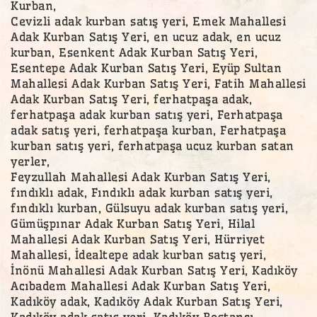
Kurban,
Cevizli adak kurban satış yeri, Emek Mahallesi
Adak Kurban Satış Yeri, en ucuz adak, en ucuz
kurban, Esenkent Adak Kurban Satış Yeri,
Esentepe Adak Kurban Satış Yeri, Eyüp Sultan
Mahallesi Adak Kurban Satış Yeri, Fatih Mahallesi
Adak Kurban Satış Yeri, ferhatpaşa adak,
ferhatpaşa adak kurban satış yeri, Ferhatpaşa
adak satış yeri, ferhatpaşa kurban, Ferhatpaşa
kurban satış yeri, ferhatpaşa ucuz kurban satan
yerler,
Feyzullah Mahallesi Adak Kurban Satış Yeri,
fındıklı adak, Fındıklı adak kurban satış yeri,
fındıklı kurban, Gülsuyu adak kurban satış yeri,
Gümüşpınar Adak Kurban Satış Yeri, Hilal
Mahallesi Adak Kurban Satış Yeri, Hürriyet
Mahallesi, İdealtepe adak kurban satış yeri,
İnönü Mahallesi Adak Kurban Satış Yeri, Kadıköy
Acıbadem Mahallesi Adak Kurban Satış Yeri,
Kadıköy adak, Kadıköy Adak Kurban Satış Yeri,
Kadıköy adak satış yeri, Kadıköy Bostancı