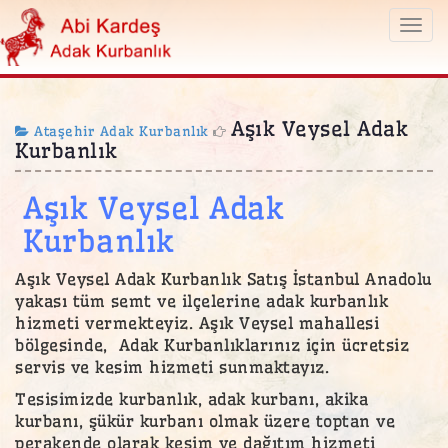
Togg
navi
Aşık Veysel Adak
Ataşehir Adak Kurbanlık
Kurbanlık
Aşık Veysel Adak
Kurbanlık
Aşık Veysel Adak Kurbanlık Satış İstanbul Anadolu
yakası tüm semt ve ilçelerine adak kurbanlık
hizmeti vermekteyiz. Aşık Veysel mahallesi
bölgesinde, Adak Kurbanlıklarınız için ücretsiz
servis ve kesim hizmeti sunmaktayız.
Tesisimizde kurbanlık, adak kurbanı, akika
kurbanı, şükür kurbanı olmak üzere toptan ve
perakende olarak kesim ve dağıtım hizmeti