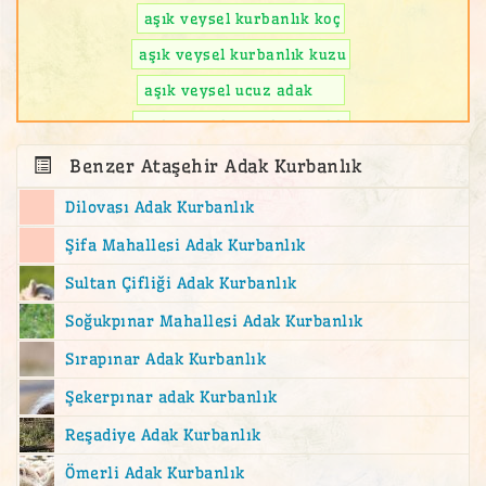
aşık veysel kurbanlık koç
aşık veysel kurbanlık kuzu
aşık veysel ucuz adak
aşık veysel ucuz kurbanlık
Benzer Ataşehir Adak Kurbanlık
Dilovası Adak Kurbanlık
Şifa Mahallesi Adak Kurbanlık
Sultan Çifliği Adak Kurbanlık
Soğukpınar Mahallesi Adak Kurbanlık
Sırapınar Adak Kurbanlık
Şekerpınar adak Kurbanlık
Reşadiye Adak Kurbanlık
Ömerli Adak Kurbanlık