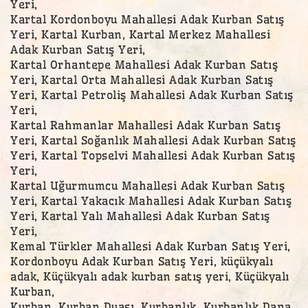
Yeri,
Kartal Kordonboyu Mahallesi Adak Kurban Satış
Yeri, Kartal Kurban, Kartal Merkez Mahallesi
Adak Kurban Satış Yeri,
Kartal Orhantepe Mahallesi Adak Kurban Satış
Yeri, Kartal Orta Mahallesi Adak Kurban Satış
Yeri, Kartal Petroliş Mahallesi Adak Kurban Satış
Yeri,
Kartal Rahmanlar Mahallesi Adak Kurban Satış
Yeri, Kartal Soğanlık Mahallesi Adak Kurban Satış
Yeri, Kartal Topselvi Mahallesi Adak Kurban Satış
Yeri,
Kartal Uğurmumcu Mahallesi Adak Kurban Satış
Yeri, Kartal Yakacık Mahallesi Adak Kurban Satış
Yeri, Kartal Yalı Mahallesi Adak Kurban Satış
Yeri,
Kemal Türkler Mahallesi Adak Kurban Satış Yeri,
Kordonboyu Adak Kurban Satış Yeri, küçükyalı
adak, Küçükyalı adak kurban satış yeri, Küçükyalı
Kurban,
Kurban, Kurban Duası, Kurbanlık, Kurbanlık Dana,