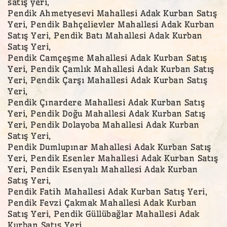
satış yeri,
Pendik Ahmetyesevi Mahallesi Adak Kurban Satış
Yeri, Pendik Bahçelievler Mahallesi Adak Kurban
Satış Yeri, Pendik Batı Mahallesi Adak Kurban
Satış Yeri,
Pendik Camçeşme Mahallesi Adak Kurban Satış
Yeri, Pendik Çamlık Mahallesi Adak Kurban Satış
Yeri, Pendik Çarşı Mahallesi Adak Kurban Satış
Yeri,
Pendik Çınardere Mahallesi Adak Kurban Satış
Yeri, Pendik Doğu Mahallesi Adak Kurban Satış
Yeri, Pendik Dolayoba Mahallesi Adak Kurban
Satış Yeri,
Pendik Dumlupınar Mahallesi Adak Kurban Satış
Yeri, Pendik Esenler Mahallesi Adak Kurban Satış
Yeri, Pendik Esenyalı Mahallesi Adak Kurban
Satış Yeri,
Pendik Fatih Mahallesi Adak Kurban Satış Yeri,
Pendik Fevzi Çakmak Mahallesi Adak Kurban
Satış Yeri, Pendik Güllübağlar Mahallesi Adak
Kurban Satış Yeri,