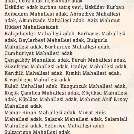
adak, ucuz adaklık,üsküdar adak
Üsküdar adak kurban satış yeri, Üsküdar Kurban,
Acıbadem Mahallesi adak, Ahmediye Mahallesi
adak, Altunizade Mahallesi adak, Aziz Mahmut
Hüdayi Mahallesiadak
Bahçelievler Mahallesi adak, Barbaros Mahallesi
adak, Beylerbeyi Mahallesi adak, Bulgurlu
Mahallesi adak, Burhaniye Mahallesi adak,
Cumhuriyet Mahallesi adak
Çengelköy Mahallesi adak, Ferah Mahallesi adak,
Güzeltepe Mahallesi adak, İcadiye Mahallesi adak,
Kandilli Mahallesi adak, Kısıklı Mahallesi adak,
Kirazlıtepe Mahallesi adak
Kuleli Mahallesi adak, Kuzguncuk Mahallesi adak,
Küçük Çamlıca Mahallesi adak, Küçüksu Mahallesi
adak, Küplüce Mahallesi adak, Mehmet Akif Ersoy
Mahallesi adak
Mimar Sinan Mahallesi adak, Murat Reis
Mahallesi adak, Salacak Mahallesi adak, Selamiali
Mahallesi adak, Selimiye Mahallesi adak,
Sultantepe Mahallesi adak