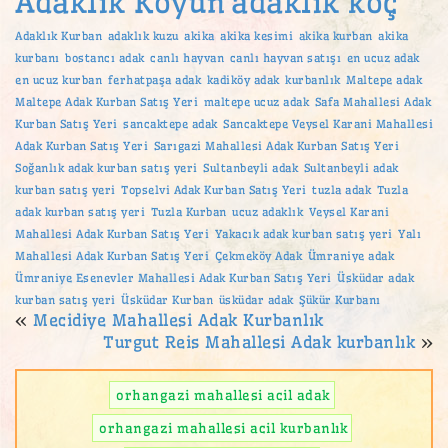
Adaklık Koyun
adaklık koç
Adaklık Kurban
adaklık kuzu
akika
akika kesimi
akika kurban
akika
kurbanı
bostancı adak
canlı hayvan
canlı hayvan satışı
en ucuz adak
en ucuz kurban
ferhatpaşa adak
kadiköy adak
kurbanlık
Maltepe adak
Maltepe Adak Kurban Satış Yeri
maltepe ucuz adak
Safa Mahallesi Adak
Kurban Satış Yeri
sancaktepe adak
Sancaktepe Veysel Karani Mahallesi
Adak Kurban Satış Yeri
Sarıgazi Mahallesi Adak Kurban Satış Yeri
Soğanlık adak kurban satış yeri
Sultanbeyli adak
Sultanbeyli adak
kurban satış yeri
Topselvi Adak Kurban Satış Yeri
tuzla adak
Tuzla
adak kurban satış yeri
Tuzla Kurban
ucuz adaklık
Veysel Karani
Mahallesi Adak Kurban Satış Yeri
Yakacık adak kurban satış yeri
Yalı
Mahallesi Adak Kurban Satış Yeri
Çekmeköy Adak
Ümraniye adak
Ümraniye Esenevler Mahallesi Adak Kurban Satış Yeri
Üsküdar adak
kurban satış yeri
Üsküdar Kurban
üsküdar adak
Şükür Kurbanı
«
Mecidiye Mahallesi Adak Kurbanlık
Turgut Reis Mahallesi Adak kurbanlık
»
orhangazi mahallesi acil adak
orhangazi mahallesi acil kurbanlık