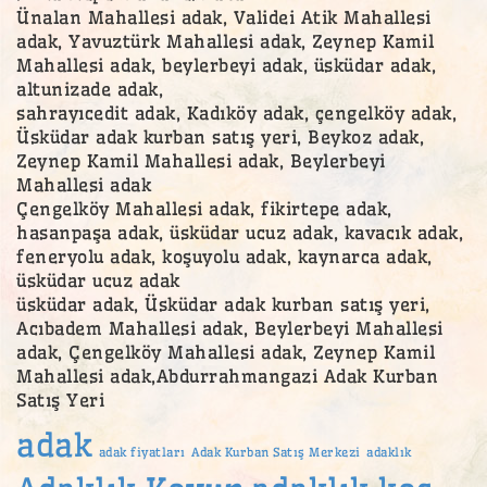
Ünalan Mahallesi adak, Validei Atik Mahallesi
adak, Yavuztürk Mahallesi adak, Zeynep Kamil
Mahallesi adak, beylerbeyi adak, üsküdar adak,
altunizade adak,
sahrayıcedit adak, Kadıköy adak, çengelköy adak,
Üsküdar adak kurban satış yeri, Beykoz adak,
Zeynep Kamil Mahallesi adak, Beylerbeyi
Mahallesi adak
Çengelköy Mahallesi adak, fikirtepe adak,
hasanpaşa adak, üsküdar ucuz adak, kavacık adak,
feneryolu adak, koşuyolu adak, kaynarca adak,
üsküdar ucuz adak
üsküdar adak, Üsküdar adak kurban satış yeri,
Acıbadem Mahallesi adak, Beylerbeyi Mahallesi
adak, Çengelköy Mahallesi adak, Zeynep Kamil
Mahallesi adak,Abdurrahmangazi Adak Kurban
Satış Yeri
adak
adak fiyatları
Adak Kurban Satış Merkezi
adaklık