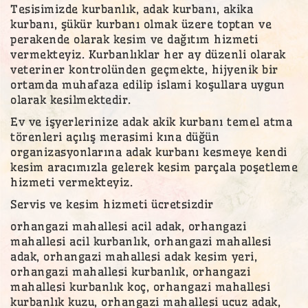
Tesisimizde kurbanlık, adak kurbanı, akika
kurbanı, şükür kurbanı olmak üzere toptan ve
perakende olarak kesim ve dağıtım hizmeti
vermekteyiz. Kurbanlıklar her ay düzenli olarak
veteriner kontrolünden geçmekte, hijyenik bir
ortamda muhafaza edilip islami koşullara uygun
olarak kesilmektedir.
Ev ve işyerlerinize adak akik kurbanı temel atma
törenleri açılış merasimi kına düğün
organizasyonlarına adak kurbanı kesmeye kendi
kesim aracımızla gelerek kesim parçala poşetleme
hizmeti vermekteyiz.
Servis ve kesim hizmeti ücretsizdir
orhangazi mahallesi acil adak, orhangazi
mahallesi acil kurbanlık, orhangazi mahallesi
adak, orhangazi mahallesi adak kesim yeri,
orhangazi mahallesi kurbanlık, orhangazi
mahallesi kurbanlık koç, orhangazi mahallesi
kurbanlık kuzu, orhangazi mahallesi ucuz adak,