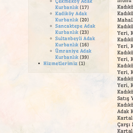
İnönü 
Çekmeköy Adak
Kadıkö
Kurbanlık
(17)
Kadıkö
Kadiköy Adak
Kurbanlık
(20)
Mahall
Sancaktepe Adak
Kadıkö
Kurbanlık
(23)
Yeri, 
Sultanbeyli Adak
Kadıkö
Kurbanlık
(16)
Yeri, 
Ümraniye Adak
Kadıkö
Kurbanlık
(39)
Yeri, 
Hizmetlerimiz
(1)
Kadıkö
Yeri, 
Kadıkö
Yeri, 
Kadık
Satış 
Kadıkö
Adak K
Kartal
Çarşı 
Kartal