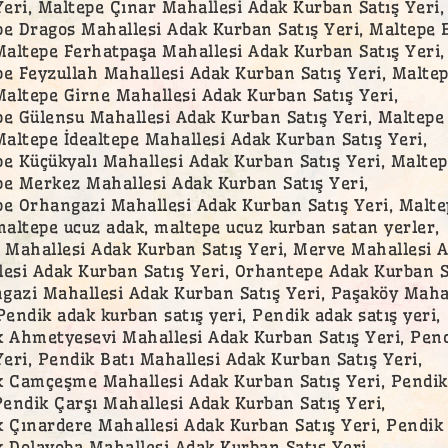
Yeri, Maltepe Çınar Mahallesi Adak Kurban Satış Yeri,
e Dragos Mahallesi Adak Kurban Satış Yeri, Maltepe 
Maltepe Ferhatpaşa Mahallesi Adak Kurban Satış Yeri,
e Feyzullah Mahallesi Adak Kurban Satış Yeri, Maltep
Maltepe Girne Mahallesi Adak Kurban Satış Yeri,
e Gülensu Mahallesi Adak Kurban Satış Yeri, Maltepe
Maltepe İdealtepe Mahallesi Adak Kurban Satış Yeri,
e Küçükyalı Mahallesi Adak Kurban Satış Yeri, Maltep
e Merkez Mahallesi Adak Kurban Satış Yeri,
e Orhangazi Mahallesi Adak Kurban Satış Yeri, Malte
maltepe ucuz adak, maltepe ucuz kurban satan yerler,
 Mahallesi Adak Kurban Satış Yeri, Merve Mahallesi 
esi Adak Kurban Satış Yeri, Orhantepe Adak Kurban Sa
azi Mahallesi Adak Kurban Satış Yeri, Paşaköy Mahal
Pendik adak kurban satış yeri, Pendik adak satış yeri,
 Ahmetyesevi Mahallesi Adak Kurban Satış Yeri, Pend
Yeri, Pendik Batı Mahallesi Adak Kurban Satış Yeri,
 Camçeşme Mahallesi Adak Kurban Satış Yeri, Pendik
Pendik Çarşı Mahallesi Adak Kurban Satış Yeri,
 Çınardere Mahallesi Adak Kurban Satış Yeri, Pendik 
 Dolayoba Mahallesi Adak Kurban Satış Yeri,