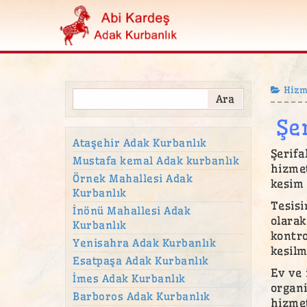
Hizme
Şe
Ataşehir Adak Kurbanlık
Şerifa
Mustafa kemal Adak kurbanlık
hizmet
Örnek Mahallesi Adak
kesim
Kurbanlık
Tesisi
İnönü Mahallesi Adak
olarak
Kurbanlık
kontro
Yenisahra Adak Kurbanlık
kesilm
Esatpaşa Adak Kurbanlık
Ev ve 
İmes Adak Kurbanlık
organi
Barboros Adak Kurbanlık
hizmet