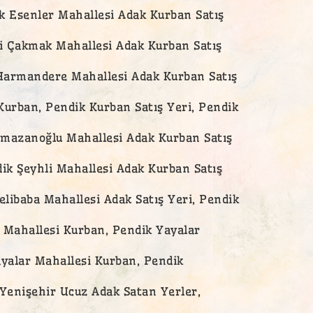
k Esenler Mahallesi Adak Kurban Satış
zi Çakmak Mahallesi Adak Kurban Satış
 Harmandere Mahallesi Adak Kurban Satış
Kurban, Pendik Kurban Satış Yeri, Pendik
amazanoğlu Mahallesi Adak Kurban Satış
ik Şeyhli Mahallesi Adak Kurban Satış
elibaba Mahallesi Adak Satış Yeri, Pendik
 Mahallesi Kurban, Pendik Yayalar
ayalar Mahallesi Kurban, Pendik
 Yenişehir Ucuz Adak Satan Yerler,