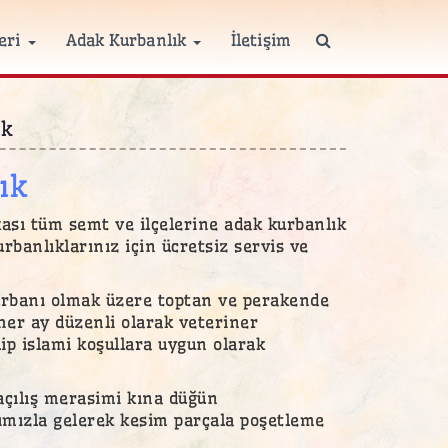
eri
Adak Kurbanlık
İletişim
ık
ık
kası tüm semt ve ilçelerine adak kurbanlık
banlıklarınız için ücretsiz servis ve
kurbanı olmak üzere toptan ve perakende
her ay düzenli olarak veteriner
p islami koşullara uygun olarak
açılış merasimi kına düğün
mızla gelerek kesim parçala poşetleme