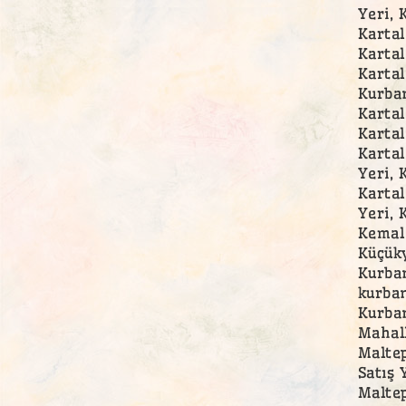
Yeri, 
Kartal
Kartal
Kartal
Kurban
Kartal
Kartal
Kartal
Yeri, 
Kartal
Yeri, 
Kemal 
Küçüky
Kurban
kurban
Kurban
Mahall
Maltep
Satış 
Maltep