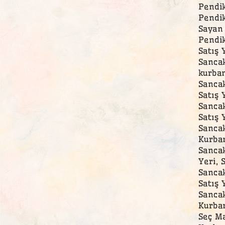
Pendik
Pendik
Sayan 
Pendik
Satış 
Sancak
kurban
Sancak
Satış 
Sancak
Satış 
Sancak
Kurban
Sancak
Yeri, 
Sanca
Satış 
Sancak
Kurban
Seç Ma