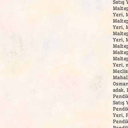
Satış 
Maltep
Yeri, 
Maltep
Yeri, 
Maltep
Yeri, 
Maltep
Maltep
Maltep
Yeri, 
Meclis
Mahall
Osmang
adak, 
Pendik
Satış 
Pendik
Yeri, 
Pendik
Pendik