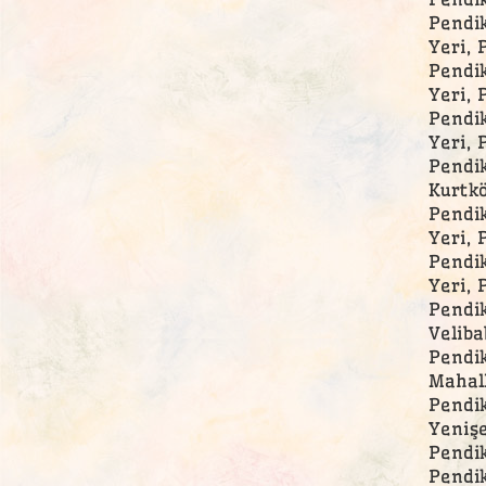
Pendik
Yeri, 
Pendik
Yeri, 
Pendik
Yeri, 
Pendik
Kurtkö
Pendik
Yeri, 
Pendik
Yeri, 
Pendik
Veliba
Pendik
Mahall
Pendik
Yenişe
Pendik
Pendik