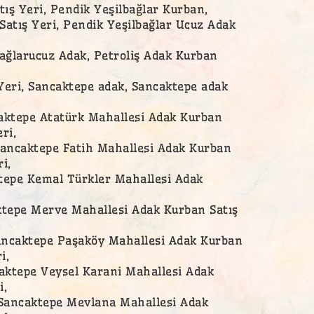
ış Yeri, Pendik Yeşilbağlar Kurban,
atış Yeri, Pendik Yeşilbağlar Ucuz Adak
ağlarucuz Adak, Petroliş Adak Kurban
eri, Sancaktepe adak, Sancaktepe adak
caktepe Atatürk Mahallesi Adak Kurban
ri,
Sancaktepe Fatih Mahallesi Adak Kurban
i,
tepe Kemal Türkler Mahallesi Adak
ktepe Merve Mahallesi Adak Kurban Satış
,
ancaktepe Paşaköy Mahallesi Adak Kurban
i,
caktepe Veysel Karani Mahallesi Adak
i,
 Sancaktepe Mevlana Mahallesi Adak