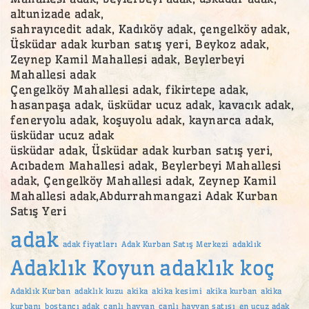
altunizade adak,
sahrayıcedit adak, Kadıköy adak, çengelköy adak,
Üsküdar adak kurban satış yeri, Beykoz adak,
Zeynep Kamil Mahallesi adak, Beylerbeyi
Mahallesi adak
Çengelköy Mahallesi adak, fikirtepe adak,
hasanpaşa adak, üsküdar ucuz adak, kavacık adak,
feneryolu adak, koşuyolu adak, kaynarca adak,
üsküdar ucuz adak
üsküdar adak, Üsküdar adak kurban satış yeri,
Acıbadem Mahallesi adak, Beylerbeyi Mahallesi
adak, Çengelköy Mahallesi adak, Zeynep Kamil
Mahallesi adak,Abdurrahmangazi Adak Kurban
Satış Yeri
adak
adak fiyatları
Adak Kurban Satış Merkezi
adaklık
Adaklık Koyun
adaklık koç
Adaklık Kurban
adaklık kuzu
akika
akika kesimi
akika kurban
akika
kurbanı
bostancı adak
canlı hayvan
canlı hayvan satışı
en ucuz adak