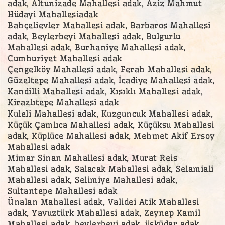
adak, Altunizade Mahallesi adak, Aziz Mahmut
Hüdayi Mahallesiadak
Bahçelievler Mahallesi adak, Barbaros Mahallesi
adak, Beylerbeyi Mahallesi adak, Bulgurlu
Mahallesi adak, Burhaniye Mahallesi adak,
Cumhuriyet Mahallesi adak
Çengelköy Mahallesi adak, Ferah Mahallesi adak,
Güzeltepe Mahallesi adak, İcadiye Mahallesi adak,
Kandilli Mahallesi adak, Kısıklı Mahallesi adak,
Kirazlıtepe Mahallesi adak
Kuleli Mahallesi adak, Kuzguncuk Mahallesi adak,
Küçük Çamlıca Mahallesi adak, Küçüksu Mahallesi
adak, Küplüce Mahallesi adak, Mehmet Akif Ersoy
Mahallesi adak
Mimar Sinan Mahallesi adak, Murat Reis
Mahallesi adak, Salacak Mahallesi adak, Selamiali
Mahallesi adak, Selimiye Mahallesi adak,
Sultantepe Mahallesi adak
Ünalan Mahallesi adak, Validei Atik Mahallesi
adak, Yavuztürk Mahallesi adak, Zeynep Kamil
Mahallesi adak, beylerbeyi adak, üsküdar adak,