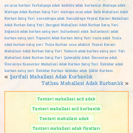
en ucuz kurban
ferhatpaşa adak
kadiköy adak
kurbanlık
Maltepe adak
Maltepe Adak Kurban Satış Yeri
maltepe ucuz adak
Safa Mahallesi Adak
Kurban Satış Yeri
sancaktepe adak
Sancaktepe Veysel Karani Mahallesi
Adak Kurban Satış Yeri
Sarıgazi Mahallesi Adak Kurban Satış Yeri
Soğanlık adak kurban satış yeri
Sultanbeyli adak
Sultanbeyli adak
kurban satış yeri
Topselvi Adak Kurban Satış Yeri
tuzla adak
Tuzla
adak kurban satış yeri
Tuzla Kurban
ucuz adaklık
Veysel Karani
Mahallesi Adak Kurban Satış Yeri
Yakacık adak kurban satış yeri
Yalı
Mahallesi Adak Kurban Satış Yeri
Çekmeköy Adak
Ümraniye adak
Ümraniye Esenevler Mahallesi Adak Kurban Satış Yeri
Üsküdar adak
kurban satış yeri
Üsküdar Kurban
üsküdar adak
Şükür Kurbanı
«
Şerifali Mahallesi Adak Kurbanlık
Tatlısu Mahallesi Adak Kurbanlık
»
Tantavi mahallesi acil adak
Tantavi mahallesi acil kurbanlık
Tantavi mahallesi adak
Tantavi mahallesi adak fiyatları